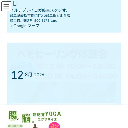
コ
ナ
イルチブレインヨガ岐阜スタジオ
ン
ビ
イルチブレイヨガ岐阜スタジオ,
テ
ゲ
岐阜県岐阜市長住町2-2岐阜都ビル５階
ン
ー
岐阜市
,
岐阜県
500-8175
Japan
ツ
シ
+ Google マップ
メディア
へ
ョ
ス
ン
キ
に
ッ
移
イルチブレインヨガ岐阜スタジオへようこそ！
プ
動
スタジオチラシ202502 _page-0001
スタジオチラシ202502 _page-0001
スタジオチラシ202502 _page-
12
8月
2026
0001
最
2025年2月2日
2025年2月2日
イルチブレインヨガ 岐阜スタジ
終
オ
更
へそヒーリング体験会
新
日
時
腸から元気を育てるセルフケア
おへそをやさしく
:
刺激して腸と自律神経を整える、新しい健康習慣です。