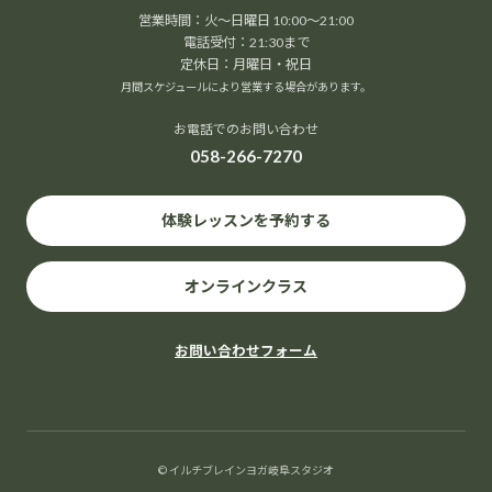
営業時間：火～日曜日 10:00～21:00
電話受付：21:30まで
定休日：月曜日・祝日
月間スケジュールにより営業する場合があります。
イルチブレイヨガ岐阜スタジオ,
お電話でのお問い合わせ
岐阜県岐阜市長住町2-2岐阜都ビル５階
岐阜市
,
岐阜県
500-8175
Japan
058-266-7270
+ Google マップ
体験レッスンを予約する
オンラインクラス
20
お問い合わせフォーム
8月
2026
© イルチブレインヨガ岐阜スタジオ
アリラン気功体験会