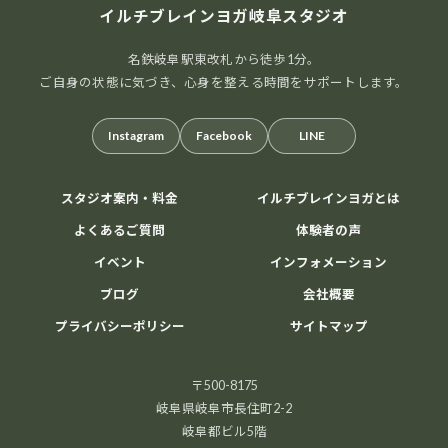
イルチブレインヨガ岐阜スタジオ
名鉄岐阜駅東改札から徒歩1分。
ご自身の状態に気づき、心身を整える時間をサポートします。
Instagram
Facebook
LINE
20
8月
2026
スタジオ案内・料金
イルチブレインヨガとは
よくあるご質問
体験者の声
イベント
インフォメーション
へそヒーリング体験会
ブログ
会社概要
腸から元気を育てるセルフケア
おへそをやさしく
プライバシーポリシー
サイトマップ
刺激して腸と自律神経を整える、新しい健康習慣です。
ご自宅でも続けられるセルフケアを体験してみません
か？ AIオーラ撮影で心と体のバランスもチェックできま
〒500-8175
岐阜県岐阜市長住町2-2
す。 開催日時： […]
岐阜都ビル5階
1000円
Find out more »