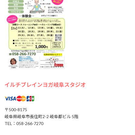
ご自宅でも続けられるセルフケアを体験してみません
か？ AIオーラ撮影で心と体のバランスもチェックできま
す。 開催日時： […]
1000円
Find out more »
イルチブレイヨガ岐阜スタジオ,
岐阜県岐阜市長住町2-2岐阜都ビル５階
岐阜市
,
岐阜県
500-8175
Japan
+ Google マップ
イルチブレインヨガ岐阜スタジオ
〒500-8175
岐阜県岐阜市長住町2-2 岐阜都ビル 5階
TEL：058-266-7270
12
8月
2026