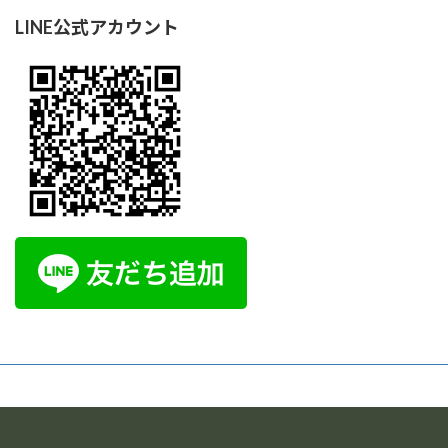
LINE公式アカウント
光明チャクラコース体験会
本当の自分に出会い、心を整える時間
毎日忙しく
頑張るあなたへ。呼吸・瞑想・やさしいトレーニングを
通して、 心のモヤモヤを手放し、自分らしさを取り戻し
てみませんか？ AIオーラ撮影で今の自分の状態もチェッ
クできます。 […]
1000円
Find out more »
イルチブレイヨガ岐阜スタジオ,
岐阜県岐阜市長住町2-2岐阜都ビル５階
岐阜市
,
岐阜県
500-8175
Japan
+ Google マップ