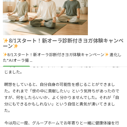
レーニングの中でとくに気に入ったのは「脳波振動」です。丹田
（へその下の部分）を叩きながら全身を振るだけのシンプルな動
きなのですが、太鼓の音楽に合わせて振動していると、複雑な考
えや心配事も消え、胸がスッキリとします。健康とポジティブな意
識を引き寄せてくれるトレーニングだと思います。
そして、最高の体験となったのが、「ILCHIチョンファ瞑想」とい
8/1スタート！新オーラ診断付きヨガ体験キャンペ
ーン
う４日間の特別トレーニング。三重県にあるイルチブレインヨガ
の研修施設を拠点にして行われるのですが、伊勢神宮をはじめ自
8/1スタート！新オーラ診断付きヨガ体験キャンペーン
進化し
然と触れ合いながら、高いエネルギーの中で自分の深い内面を見
た*AIオーラ撮 ...
つめることができました。体と心が段々と浄化されていくのを感
続きを読む
じました。
2026年8月1日
/
ブログ
瞑想をしていると、自分自身の可能性を感じることができまし
た。それまで「世の中に貢献したい」という気持ちがあったので
すが、何をしたらいいか、よく分かりませんでした。それが「自
分にもできるかもしれない」という自信と勇気が湧いてきまし
た。
今は月に一度、グループホームでお年寄りと一緒に健康体操を行