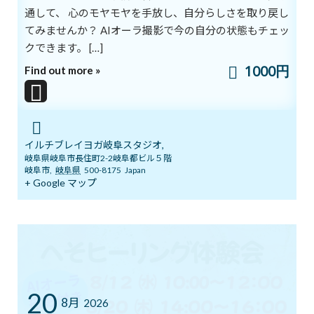
さを知りました。今までの自分の呼吸がすごく浅くて、腹式呼吸
通して、 心のモヤモヤを手放し、自分らしさを取り戻し
を全然していなかったことがよく分かりました。
てみませんか？ AIオーラ撮影で今の自分の状態もチェッ
もともと仕事などのストレスで胃が痛くなることが多く、今でも
クできます。 […]
薬を服用しています。こうした体調不良の原点も、呼吸にあった
のですね。ふだん何も考えずに行っている呼吸の大切さをひしひ
1000円
Find out more »
しと感じています。
正しい呼吸をする→気が通る→濁ったエネルギーが体の外に出る
→元気で美しい体になる→ダイエットにもなる！もっと美しく元
イルチブレイヨガ岐阜スタジオ,
気になれるよう、レッスンを続けていきたいと思っています。
岐阜県岐阜市長住町2-2岐阜都ビル５階
岐阜市
,
岐阜県
500-8175
Japan
E.O 30代 女性
+ Google マップ
イルチブレインヨガで得た4つの変化
イルチブレインヨガのトレーニングで変ったことは４つ。
体重が減った。3か月で6kg(76→70kg)
視力UP 左右0.7→左1.0、右1.2に！
20
8月
2026