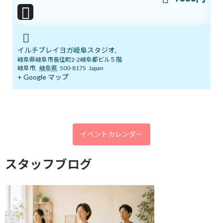
ています。
親戚が数人集まって温泉旅行をした時には、みんなで脳波振動をし
てみました。
その後、腸の調子が良くなったと聞きました。
イルチブレイヨガ岐阜スタジオ,
こんなにもいいものだから、以前のようにサボったりせず、毎日
岐阜県岐阜市長住町2-2岐阜都ビル５階
することに決めました。
岐阜市
,
岐阜県
500-8175
Japan
+ Google マップ
次の目標はダイエットです。
70キロある体重は膝に負担もかかるので、60キロを目指します。
木村寿子 74才 女性
自然のなかで、自信と勇気が湧いた
イベントカレンダー
イルチブレインヨガを始めたきっかけは、すでに会員だった姉の
紹介です。もともと体を動かすことが好きで、今まで色んなトレー
スタッフブログ
ニングをしてきましたが、最初の体験レッスンでは、体だけでな
く、心や頭までスッキリしたのが印象的でした。
週１～２回トレーニングしていくと、長年の悩みだった肩こりの
症状がだんだんと軽くなり、気持ちにも余裕が出てきました。ト