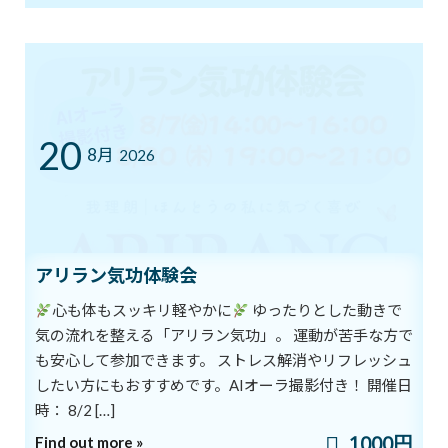
そして、初めて脳波振動のトレーニングをした日も、相変わらず
膝は痛く、足を投げ出して座っていました。
上半身だけを動かしているので、なかなか集中することができま
せんでした。
それでも続けていると、立ち上がって体を振ることができるように
20
なりました。でも、まだ膝下の緊張感は取れず、太ももで動かして
8月
2026
いる状態でした。
そして今日、初めて膝から動かすことができました。さらに驚い
たのは、飛び跳ねることもできたのです。昨日までの自分では、考
えられないことでした。
他にも、以前から左目のまぶたがピクピクと動いて垂れ下がって
アリラン気功体験会
くる症状がありました。
病院で自律神経が弱っているからと言われ、一時はボトックス注射
心も体もスッキリ軽やかに
ゆったりとした動きで
を週に1回打って状態を保っていましたが、副作用で目が閉じられ
気の流れを整える「アリラン気功」。 運動が苦手な方で
なくなる可能性があると聞き、注射をやめました。
も安心して参加できます。 ストレス解消やリフレッシュ
その目のピクピク感も少しずつ治まってきています。
したい方にもおすすめです。AIオーラ撮影付き！ 開催日
時： 8/2 […]
同じころに始めた５歳下の妹は、先日、卵巣の手術をしたにもか
1000円
Find out more »
かわらず、入院していたとは全く感じさせないほど元気に復活し