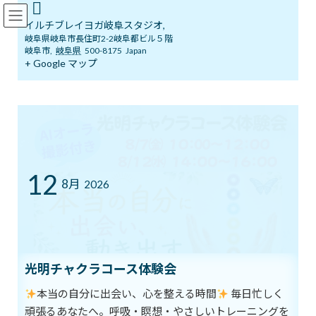
コ
ナ
イルチブレインヨガ岐阜スタジオ
ン
ビ
イルチブレイヨガ岐阜スタジオ,
テ
ゲ
岐阜県岐阜市長住町2-2岐阜都ビル５階
ン
ー
岐阜市
,
岐阜県
500-8175
Japan
ツ
シ
+ Google マップ
体験者の声
へ
ョ
ス
ン
キ
に
ッ
移
イルチブレインヨガ岐阜スタジオへようこそ！
体験者の声
プ
動
イルチブレインヨガを体験された方の喜びの声をお届けします。
12
8月
2026
呼吸の大切さを知りました
私は、ヨガを初めてまだ5回目という本当の初心者です。
オーラ写真の撮影と、最近のヨガブームに興味があったという軽
い理由で、イルチブレインヨガの体験レッスンを申し込みまし
た。
光明チャクラコース体験会
体験レッスンの日の夜は、すごく熟睡できたのが印象的でした。
本当の自分に出会い、心を整える時間
毎日忙しく
そして、レッスンの回数を重ねていくたびに、「呼吸法」の大切
頑張るあなたへ。呼吸・瞑想・やさしいトレーニングを