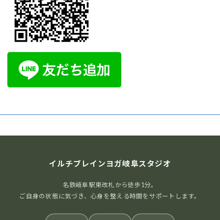
YouTube1万人突破記念 入会金０円キャンペーン中！
ただいま感謝をこめてYouTube1万人突破記念 入会金０円キャンペ
ーンを行って ...
続きを読む
2026年7月5日
/
ブログ
イルチブレインヨガ岐阜スタジオ
まだ間に合う！ワンコインでヨガ体験＆チャクラバ
名鉄岐阜駅東改札から徒歩1分。
ランスチェック
ご自身の状態に気づき、心身を整える時間をサポートします。
6月末限定 スペシャルイベント
じめじめした季節、なんとなく
疲れが抜けない、 ...