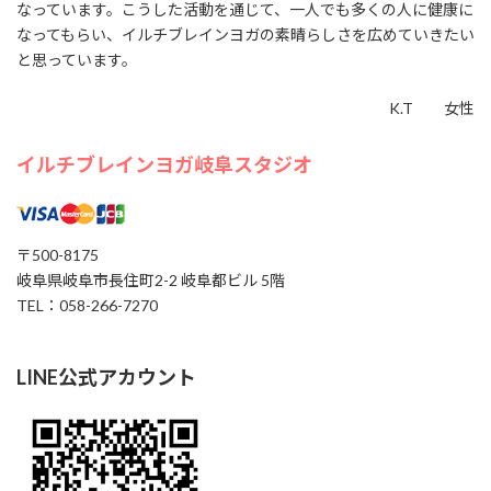
なっています。こうした活動を通じて、一人でも多くの人に健康に
なってもらい、イルチブレインヨガの素晴らしさを広めていきたい
と思っています。
7/12㈰ 10:00～12:00 オープンクラス開催
K.T 女性
7/12㈰10:00～12:00 オープンクラス開催
7/12 10:00〜1 ...
イルチブレインヨガ岐阜スタジオ
続きを読む
2026年7月11日
/
ブログ
〒500-8175
岐阜県岐阜市長住町2-2 岐阜都ビル 5階
TEL：058-266-7270
LINE公式アカウント