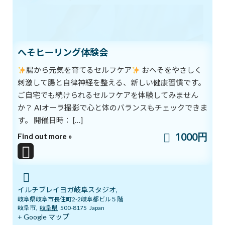
自分に自信が持てるようになり、行動力が増した。
何をしても幸せを感じることが多くなった。
K.N 57才 男性
へそヒーリング体験会
曲がらなかった痛い膝で、飛び跳ねられる
腸から元気を育てるセルフケア
おへそをやさしく
明るく元気なことが取り柄でしたが、年を重ねるごとに膝が痛
刺激して腸と自律神経を整える、新しい健康習慣です。
み、運動することができずに悩んでいました。3年前、腰の曲がっ
ご自宅でも続けられるセルフケアを体験してみません
た友人に誘われて、一緒にイルチブレインヨガのスタジオを訪れま
か？ AIオーラ撮影で心と体のバランスもチェックできま
した。ひざの痛みで上半身しか動かせませず、トレーニングには
す。 開催日時： […]
行ったり行かなかったりでした。一緒に始めた友人の腰はだんだ
1000円
Find out more »
んまっすぐになり、体型まで変わっていきました。
明るく元気なことが取り柄でしたが、年を重ねるごとに膝が痛
み、運動することができずに悩んでいました。3年前、腰の曲がっ
た友人に誘われて、一緒にイルチブレインヨガのスタジオを訪れま
イルチブレイヨガ岐阜スタジオ,
した。ひざの痛みで上半身しか動かせませず、トレーニングには
岐阜県岐阜市長住町2-2岐阜都ビル５階
行ったり行かなかったりでした。一緒に始めた友人の腰はだんだ
岐阜市
,
岐阜県
500-8175
Japan
+ Google マップ
んまっすぐになり、体型まで変わっていきました。