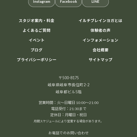
Instagram
Facebook
LINE
続きを読む
スタジオ案内・料金
イルチブレインヨガとは
2026年6月28日
/
ブログ
よくあるご質問
体験者の声
イベント
インフォメーション
ブログ
会社概要
プライバシーポリシー
サイトマップ
〒500-8175
岐阜県岐阜市長住町2-2
岐阜都ビル5階
本日開催！オンライン無料講座 3ボディ＆7チャク
営業時間：火～日曜日 10:00～21:00
ラ 特別トレーニング
電話受付：21:30まで
オンライン無料講座 3ボディ＆7チャクラ 特別トレーニング 本日
定休日：月曜日・祝日
20日(土)開催 ...
月間スケジュールにより営業する場合があります。
続きを読む
お電話でのお問い合わせ