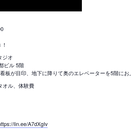
0
き！
タジオ
ビル 5階
の看板が目印、地下に降りて奥のエレベーターを5階にお
タオル、体験費
https://lin.ee/A7dXgIv