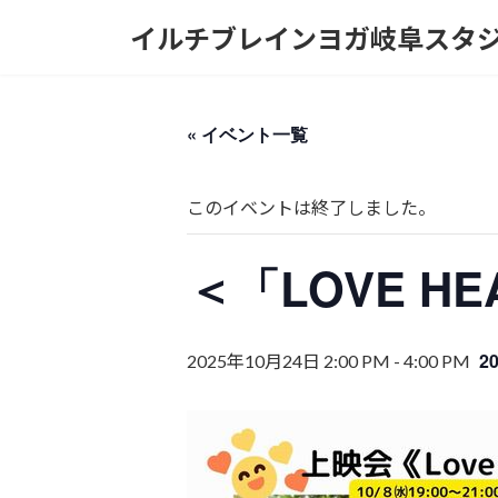
コ
ナ
イルチブレインヨガ岐阜スタ
ン
ビ
テ
ゲ
ン
ー
ツ
シ
« イベント一覧
へ
ョ
ス
ン
キ
に
このイベントは終了しました。
ッ
移
プ
動
＜「LOVE H
2
2025年10月24日 2:00 PM
-
4:00 PM