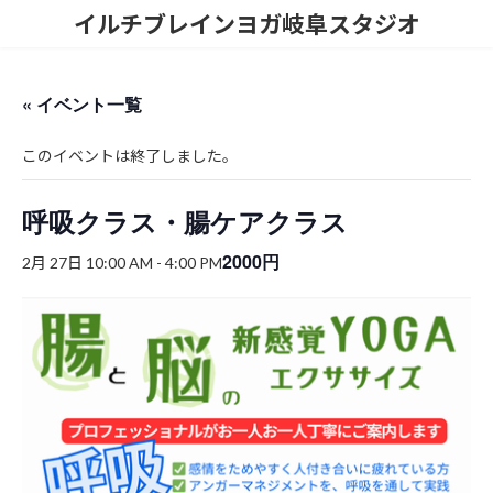
コ
ナ
イルチブレインヨガ岐阜スタジオ
ン
ビ
テ
ゲ
ン
ー
ツ
シ
« イベント一覧
へ
ョ
ス
ン
このイベントは終了しました。
キ
に
ッ
移
プ
動
呼吸クラス・腸ケアクラス
2000円
2月 27日 10:00 AM
-
4:00 PM