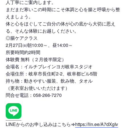
人丁寧にご案内します。
まだまだ寒いこの時期にこそ体調と心を腸と呼吸から整
えましょう。
体と心をほぐしてご自分の体が心の底から大切に思え
る、そんな体験にお越しください。
◎腸ケアクラス
2月27日㈮朝10:00～、昼14:00～
所要時間約2時間
体験費 無料（２月後半限定）
会場名：イルチブレインヨガ岐阜スタジオ
会場住所：岐阜市長住町2-2、岐阜都ビル5階
持ち物：動きやすい服装、飲み物、タオル
（更衣室お使いいただけます）
問合せ電話：058-266-7270
LINEからのお申し込みはこちら⇒
https://lin.ee/A7dXgIv