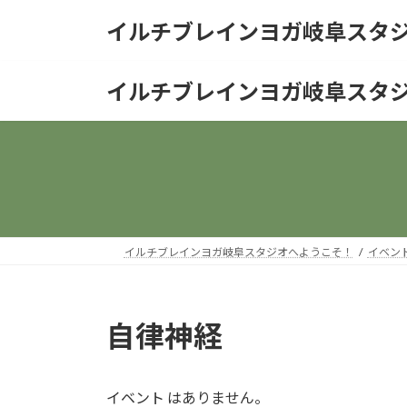
コ
ナ
イルチブレインヨガ岐阜スタ
ン
ビ
テ
ゲ
ン
ー
イルチブレインヨガ岐阜スタ
ツ
シ
へ
ョ
ス
ン
キ
に
ッ
移
プ
動
イルチブレインヨガ岐阜スタジオへようこそ！
イベン
自律神経
イベント はありません。