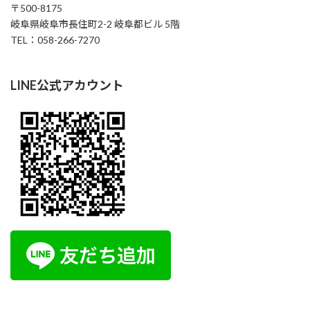
〒500-8175
も安心して参加できます。 ストレス解消やリフレッシュ
岐阜県岐阜市長住町2-2 岐阜都ビル 5階
したい方にもおすすめです。AIオーラ撮影付き！ 開催日
TEL：058-266-7270
時： 8/7 […]
1000円
Find out more »
LINE公式アカウント
イルチブレイヨガ岐阜スタジオ,
岐阜県岐阜市長住町2-2岐阜都ビル５階
岐阜市
,
岐阜県
500-8175
Japan
+ Google マップ
12
8月
2026