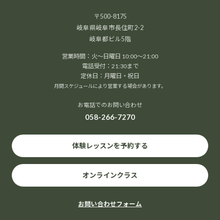
〒500-8175
岐阜県岐阜市長住町2-2
岐阜都ビル5階
営業時間：火～日曜日 10:00～21:00
電話受付：21:30まで
12
8月
2026
定休日：月曜日・祝日
月間スケジュールにより営業する場合があります。
お電話でのお問い合わせ
058-266-7270
光明チャクラコース体験会
体験レッスンを予約する
本当の自分に出会い、心を整える時間
毎日忙しく
頑張るあなたへ。呼吸・瞑想・やさしいトレーニングを
オンラインクラス
通して、 心のモヤモヤを手放し、自分らしさを取り戻し
てみませんか？ AIオーラ撮影で今の自分の状態もチェッ
クできます。 […]
お問い合わせフォーム
1000円
Find out more »