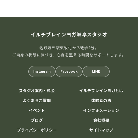
へそヒーリング体験会
イルチブレインヨガ岐阜スタジオ
腸から元気を育てるセルフケア
おへそをやさしく
名鉄岐阜駅東改札から徒歩1分。
刺激して腸と自律神経を整える、新しい健康習慣です。
ご自身の状態に気づき、心身を整える時間をサポートします。
ご自宅でも続けられるセルフケアを体験してみません
か？ AIオーラ撮影で心と体のバランスもチェックできま
Instagram
Facebook
LINE
す。 開催日時： […]
1000円
Find out more »
スタジオ案内・料金
イルチブレインヨガとは
よくあるご質問
体験者の声
イベント
インフォメーション
イルチブレイヨガ岐阜スタジオ,
ブログ
会社概要
岐阜県岐阜市長住町2-2岐阜都ビル５階
岐阜市
,
岐阜県
500-8175
Japan
プライバシーポリシー
サイトマップ
+ Google マップ