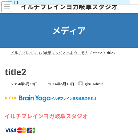
コ
ナ
イルチブレインヨガ岐阜スタジオ
ン
ビ
イルチブレイヨガ岐阜スタジオ,
テ
ゲ
岐阜県岐阜市長住町2-2岐阜都ビル５階
ン
ー
岐阜市
,
岐阜県
500-8175
Japan
ツ
シ
+ Google マップ
メディア
へ
ョ
ス
ン
キ
に
ッ
移
イルチブレインヨガ岐阜スタジオへようこそ！
title2
title2
プ
動
title2
07
8月
2026
最
2014年6月10日
2014年6月10日
gifu_admin
終
更
新
日
時
イルチブレインヨガ岐阜スタジオ
:
アリラン気功体験会
心も体もスッキリ軽やかに
ゆったりとした動きで
気の流れを整える「アリラン気功」。 運動が苦手な方で