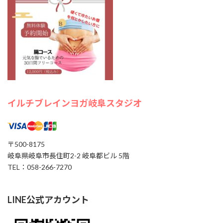
通して、 心のモヤモヤを手放し、自分らしさを取り戻し
てみませんか？ AIオーラ撮影で今の自分の状態もチェッ
クできます。 […]
1000円
Find out more »
イルチブレインヨガ岐阜スタジオ
イルチブレイヨガ岐阜スタジオ,
岐阜県岐阜市長住町2-2岐阜都ビル５階
岐阜市
,
岐阜県
500-8175
Japan
+ Google マップ
〒500-8175
岐阜県岐阜市長住町2-2 岐阜都ビル 5階
TEL：058-266-7270
LINE公式アカウント
20
8月
2026