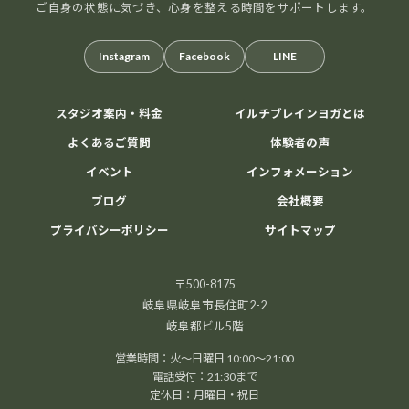
ご自身の状態に気づき、心身を整える時間をサポートします。
Instagram
Facebook
LINE
スタジオ案内・料金
イルチブレインヨガとは
20
8月
2026
よくあるご質問
体験者の声
イベント
インフォメーション
ブログ
会社概要
プライバシーポリシー
サイトマップ
アリラン気功体験会
心も体もスッキリ軽やかに
ゆったりとした動きで
〒500-8175
気の流れを整える「アリラン気功」。 運動が苦手な方で
岐阜県岐阜市長住町2-2
岐阜都ビル5階
も安心して参加できます。 ストレス解消やリフレッシュ
したい方にもおすすめです。AIオーラ撮影付き！ 開催日
営業時間：火～日曜日 10:00～21:00
時： 8/2 […]
電話受付：21:30まで
定休日：月曜日・祝日
1000円
Find out more »