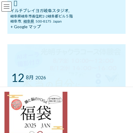
コ
ナ
イルチブレインヨガ岐阜スタジオ
ン
ビ
イルチブレイヨガ岐阜スタジオ,
テ
ゲ
岐阜県岐阜市長住町2-2岐阜都ビル５階
ン
ー
岐阜市
,
岐阜県
500-8175
Japan
ツ
シ
+ Google マップ
メディア
へ
ョ
ス
ン
キ
に
ッ
移
イルチブレインヨガ岐阜スタジオへようこそ！
腸
腸
プ
動
腸
12
8月
2026
最
2025年1月16日
2025年1月16日
gifu_admin
終
更
新
日
時
:
光明チャクラコース体験会
本当の自分に出会い、心を整える時間
毎日忙しく
頑張るあなたへ。呼吸・瞑想・やさしいトレーニングを