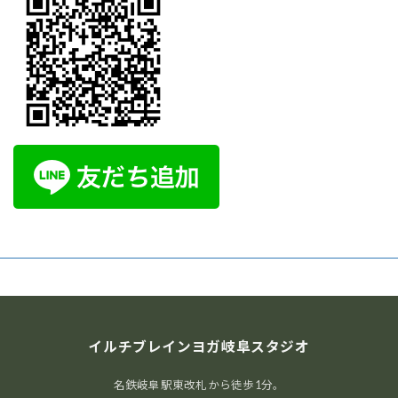
へそヒーリング体験会
腸から元気を育てるセルフケア
おへそをやさしく
刺激して腸と自律神経を整える、新しい健康習慣です。
ご自宅でも続けられるセルフケアを体験してみません
か？ AIオーラ撮影で心と体のバランスもチェックできま
す。 開催日時： […]
1000円
Find out more »
イルチブレイヨガ岐阜スタジオ,
イルチブレインヨガ岐阜スタジオ
岐阜県岐阜市長住町2-2岐阜都ビル５階
岐阜市
,
岐阜県
500-8175
Japan
+ Google マップ
名鉄岐阜駅東改札から徒歩1分。