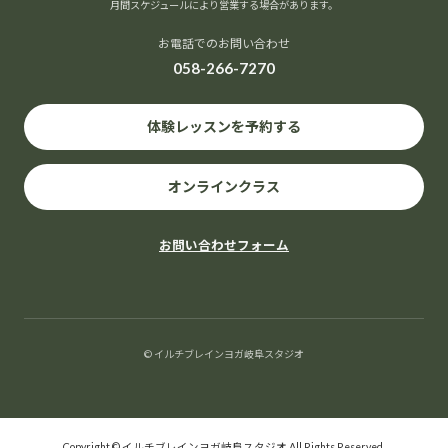
月間スケジュールにより営業する場合があります。
お電話でのお問い合わせ
058-266-7270
イルチブレイヨガ岐阜スタジオ,
岐阜県岐阜市長住町2-2岐阜都ビル５階
体験レッスンを予約する
岐阜市
,
岐阜県
500-8175
Japan
+ Google マップ
オンラインクラス
お問い合わせフォーム
イベントカレンダー
スタッフブログ
© イルチブレインヨガ岐阜スタジオ
Copyright © イルチブレインヨガ岐阜スタジオ All Rights Reserved.