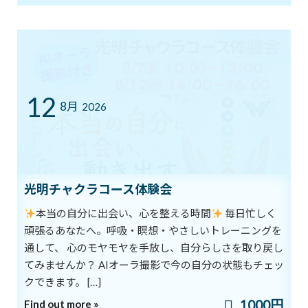
本年もよろしくお願いいたします
2020年1月5日
次の記事
12
8月
2026
光明チャクラコース体験会
循環と振動
本当の自分に出会い、心を整える時間
毎日忙しく
2020年1月7日
頑張るあなたへ。呼吸・瞑想・やさしいトレーニングを
通して、 心のモヤモヤを手放し、自分らしさを取り戻し
最近の投稿
てみませんか？ AIオーラ撮影で今の自分の状態もチェッ
クできます。 […]
8/1スタート！新オーラ診断付きヨガ
ブログ
1000円
Find out more »
体験キャンペーン
新着!!