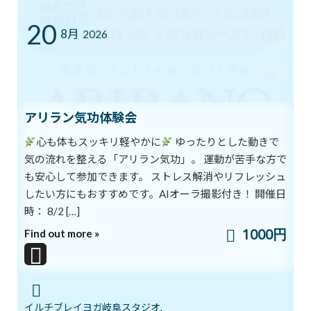
20
8月
2026
いよいよ明日5月１７日 ARIRANGイベ
ブログ
ント開催します！
2026年5月16日
アリラン気功体験会
ゴールデンウイークのリズム、整えませ
ブログ
んか？
心も体もスッキリ軽やかに
ゆったりとした動きで
2026年5月3日
気の流れを整える「アリラン気功」。 運動が苦手な方で
も安心して参加できます。 ストレス解消やリフレッシュ
したい方にもおすすめです。AIオーラ撮影付き！ 開催日
時： 8/2 […]
カテゴリー
1000円
Find out more »
ブログ
体験談
日記
イルチブレイヨガ岐阜スタジオ,