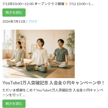
7/12㈰10:00～12:00 オープンクラス開催
7/12 10:00〜1 ...
2024年8月
続きを読む
2024年7月
2026年7月11日
/
ブログ
2024年6月
2024年5月
2024年4月
2024年3月
2024年2月
2024年1月
2023年12月
YouTube1万人突破記念 入会金０円キャンペーン中！
2023年11月
ただいま感謝をこめてYouTube1万人突破記念 入会金０円キャンペ
2023年10月
ーンを行って ...
2023年9月
続きを読む