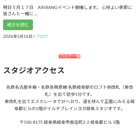
2018年6月
明日５月１７日 ARIRANGイベント開催します。 心地よい季節に
皆さんと一緒に ...
2018年5月
続きを読む
2018年4月
2026年5月16日
/
ブログ
2018年3月
2018年2月
ブログ一覧
2018年1月
スタジオアクセス
2017年12月
2017年11月
名鉄名古屋本線・名鉄各務原線 名鉄岐阜駅のロフト側改札（東改
2017年10月
札）を出て徒歩1分です。
東改札を出てエスカレータで1Fへおり、道を挟んで正面にみえる岐
2017年9月
阜都ビルの5階がイルチブレインヨガ岐阜スタジオです。
2017年8月
〒500-8175 岐阜県岐阜市長住町2-2 岐阜都ビル 5階
2017年7月
2017年6月