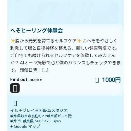
唯一、自分の意思でコントロールできるものだと言われています。
呼吸を深く、ゆったりと行う習慣をつけることで、
体も脳も活性化しやすくなります。
へそヒーリング体験会
イルチブレインヨガでは独自の呼吸法を行っています。
５段階に分かれていて、１段階につき４つのポーズがあり、
腸から元気を育てるセルフケア
おへそをやさしく
初心者でも無理なく始めていただけます。
刺激して腸と自律神経を整える、新しい健康習慣です。
詳しくは イルチブレインヨガ岐阜スタジオ
ご自宅でも続けられるセルフケアを体験してみません
tel.058-266-7270まで
か？ AIオーラ撮影で心と体のバランスもチェックできま
お気軽にお問い合わせくださいね！
す。 開催日時： […]
1000円
Find out more »
ブログ
カテゴリー
前の記事
イルチブレイヨガ岐阜スタジオ,
岐阜県岐阜市長住町2-2岐阜都ビル５階
岐阜市
,
岐阜県
500-8175
Japan
+ Google マップ