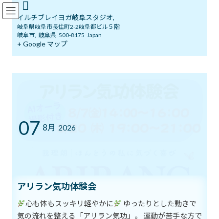
コ
ナ
イルチブレインヨガ岐阜スタジオ
ン
ビ
イルチブレイヨガ岐阜スタジオ,
テ
ゲ
岐阜県岐阜市長住町2-2岐阜都ビル５階
ン
ー
岐阜市
,
岐阜県
500-8175
Japan
ツ
シ
+ Google マップ
ブログ
へ
ョ
ス
ン
キ
に
ッ
移
イルチブレインヨガ岐阜スタジオへようこそ！
ブログ
プ
動
体・心・脳をケアして健康寿命をのばそう
体・心・脳をケアして健康寿命
07
8月
2026
をのばそう
最
2020年1月6日
2020年1月6日
イルチブレインヨガ 岐阜スタジ
終
オ
更
アリラン気功体験会
新
「人生100年時代」と言われるほど、
日
時
心も体もスッキリ軽やかに
ゆったりとした動きで
私たち日本人の平均寿命はのびてきています。
:
それに伴い寿命を長くするだけでなく、
気の流れを整える「アリラン気功」。 運動が苦手な方で