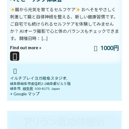
本日開催！オンライン無料講座 3ボデ
ブログ
腸から元気を育てるセルフケア
おへそをやさしく
ィ＆7チャクラ 特別トレーニング
刺激して腸と自律神経を整える、新しい健康習慣です。
2026年6月20日
ご自宅でも続けられるセルフケアを体験してみません
か？ AIオーラ撮影で心と体のバランスもチェックできま
す。 開催日時： […]
明日14日(日)「癒しマルシェ」開催しま
ブログ
す
1000円
Find out more »
2026年6月13日
3ボディ＆7チャクラ 特別トレーニングの
ブログ
イルチブレイヨガ岐阜スタジオ,
ご案内
岐阜県岐阜市長住町2-2岐阜都ビル５階
2026年6月6日
岐阜市
,
岐阜県
500-8175
Japan
+ Google マップ
５月１９日 3ボディ＆7チャクラ特別ト
ブログ
レーニングの案内
2026年5月18日