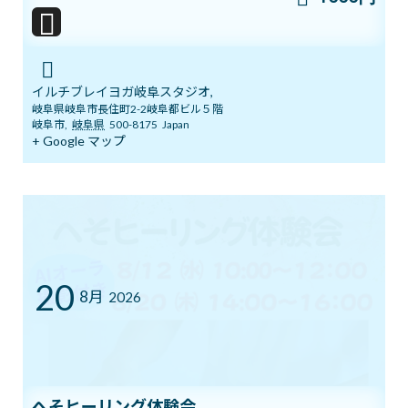
2026年8月1日
7/12㈰ 10:00～12:00 オープンクラス開
イルチブレイヨガ岐阜スタジオ,
ブログ
催
岐阜県岐阜市長住町2-2岐阜都ビル５階
岐阜市
,
岐阜県
500-8175
Japan
2026年7月11日
+ Google マップ
YouTube1万人突破記念 入会金０円キャ
ブログ
ンペーン中！
2026年7月5日
20
8月
2026
まだ間に合う！ワンコインでヨガ体験＆
ブログ
チャクラバランスチェック
2026年6月28日
へそヒーリング体験会