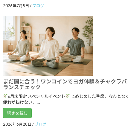
2023年8月
2026年7月5日
/
ブログ
2023年7月
2023年6月
2023年5月
2023年4月
2023年3月
2023年2月
2023年1月
まだ間に合う！ワンコインでヨガ体験＆チャクラバ
ランスチェック
2022年12月
6月末限定 スペシャルイベント
じめじめした季節、なんとなく
2022年11月
疲れが抜けない、 ...
2022年10月
続きを読む
2022年9月
2026年6月28日
/
ブログ
2022年8月