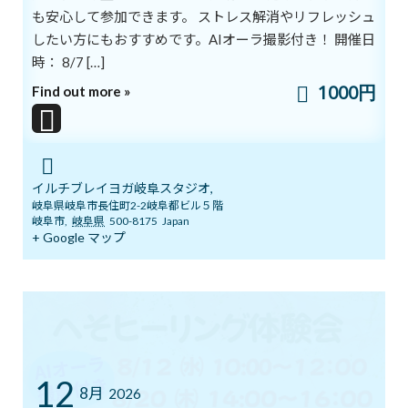
元気に暮らせる
も安心して参加できます。 ストレス解消やリフレッシュ
「健康寿命」をのばそうという意識も高まってきています。
したい方にもおすすめです。AIオーラ撮影付き！ 開催日
時： 8/7 […]
健康寿命を大きく左右するのが、
1000円
Find out more »
日ごろの生活習慣です。
定期的に運動をしているかどうか、
食事のバランスがとれているか、
強いストレスを抱えすぎていないか
そういった「日常」のあり方が
イルチブレイヨガ岐阜スタジオ,
健康状態に大きな影響を与えるのです。
岐阜県岐阜市長住町2-2岐阜都ビル５階
岐阜市
,
岐阜県
500-8175
Japan
+ Google マップ
健康寿命の延伸を目指す私たちがやらなければいけないのは、
自分をしっかりと管理することです。
「体」だけでなく、
「心」「脳」までケアして、大切に扱ってあげる。
そうすることで、体の細胞が活性化し、
自然治癒力などのシステムを正常に働かせることができます。
12
自分を管理するための第一歩となるのが「呼吸」です。
8月
2026
呼吸は、自律神経の様々な働きの中で