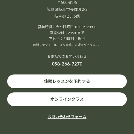
〒500-8175
岐阜県岐阜市長住町2-2
岐阜都ビル5階
営業時間：火～日曜日 10:00～21:00
イルチブレイヨガ岐阜スタジオ,
電話受付：21:30まで
岐阜県岐阜市長住町2-2岐阜都ビル５階
定休日：月曜日・祝日
岐阜市
,
岐阜県
500-8175
Japan
月間スケジュールにより営業する場合があります。
+ Google マップ
お電話でのお問い合わせ
058-266-7270
イベントカレンダー
体験レッスンを予約する
スタッフブログ
オンラインクラス
お問い合わせフォーム