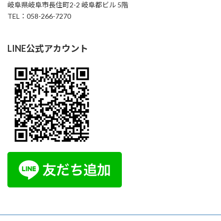
岐阜県岐阜市長住町2-2 岐阜都ビル 5階
TEL：058-266-7270
LINE公式アカウント
へそヒーリング体験会
腸から元気を育てるセルフケア
おへそをやさしく
刺激して腸と自律神経を整える、新しい健康習慣です。
ご自宅でも続けられるセルフケアを体験してみません
か？ AIオーラ撮影で心と体のバランスもチェックできま
す。 開催日時： […]
1000円
Find out more »
イルチブレイヨガ岐阜スタジオ,
岐阜県岐阜市長住町2-2岐阜都ビル５階
岐阜市
,
岐阜県
500-8175
Japan
+ Google マップ