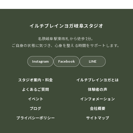
イルチブレインヨガ岐阜スタジオ
名鉄岐阜駅東改札から徒歩1分。
20
8月
ご自身の状態に気づき、心身を整える時間をサポートします。
2026
Instagram
Facebook
LINE
スタジオ案内・料金
イルチブレインヨガとは
アリラン気功体験会
よくあるご質問
体験者の声
心も体もスッキリ軽やかに
ゆったりとした動きで
イベント
インフォメーション
気の流れを整える「アリラン気功」。 運動が苦手な方で
も安心して参加できます。 ストレス解消やリフレッシュ
ブログ
会社概要
したい方にもおすすめです。AIオーラ撮影付き！ 開催日
プライバシーポリシー
サイトマップ
時： 8/2 […]
1000円
Find out more »