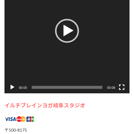
ヤ
通して、 心のモヤモヤを手放し、自分らしさを取り戻し
ー
てみませんか？ AIオーラ撮影で今の自分の状態もチェッ
クできます。 […]
1000円
Find out more »
イルチブレイヨガ岐阜スタジオ,
岐阜県岐阜市長住町2-2岐阜都ビル５階
岐阜市
,
岐阜県
500-8175
Japan
+ Google マップ
00:00
00:08
イルチブレインヨガ岐阜スタジオ
20
8月
2026
〒500-8175