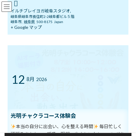
コ
ナ
イルチブレインヨガ岐阜スタジオ
ン
ビ
イルチブレイヨガ岐阜スタジオ,
テ
ゲ
岐阜県岐阜市長住町2-2岐阜都ビル５階
ン
ー
岐阜市
,
岐阜県
500-8175
Japan
ツ
シ
+ Google マップ
メディア
へ
ョ
ス
ン
キ
に
ッ
移
イルチブレインヨガ岐阜スタジオへようこそ！
482843189980430550
482843189980430550
プ
動
482843189980430550
12
8月
2026
最
2023年11月26日
2023年11月26日
イルチブレインヨガ 岐阜
終
スタジオ
更
新
動
日
画
時
光明チャクラコース体験会
:
プ
レ
本当の自分に出会い、心を整える時間
毎日忙しく
ー
頑張るあなたへ。呼吸・瞑想・やさしいトレーニングを