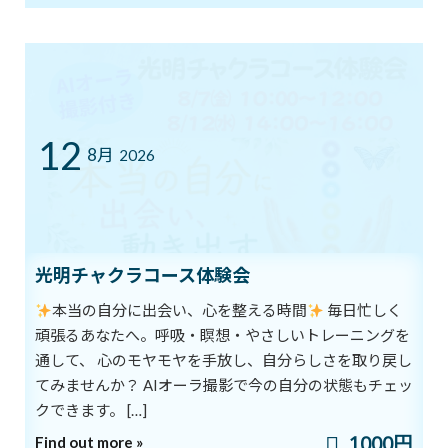
自らを喜ばせる責任
2020年2月6日
次の記事
12
8月
2026
創造のプロセス
光明チャクラコース体験会
2020年2月10日
本当の自分に出会い、心を整える時間
毎日忙しく
頑張るあなたへ。呼吸・瞑想・やさしいトレーニングを
最近の投稿
通して、 心のモヤモヤを手放し、自分らしさを取り戻し
てみませんか？ AIオーラ撮影で今の自分の状態もチェッ
8/1スタート！新オーラ診断付きヨガ
ブログ
体験キャンペーン
新着!!
クできます。 […]
2026年8月1日
1000円
Find out more »