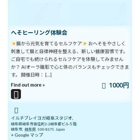
例えば、もしダンサーとして成功したいのであれば、
将来どのようなステージに立ち、
どのような振付や衣装で、
どのように観客にアピールしているのかを思い描きます。
それによって、実現する力が強くなります。
へそヒーリング体験会
より具体的なイメージを持つことで、
腸から元気を育てるセルフケア
おへそをやさしく
脳の潜在能力が働きやすくなるのだといいます。
刺激して腸と自律神経を整える、新しい健康習慣です。
ただ何となく「幸せになりたい」と願うだけでは不十分なのです
ね。
ご自宅でも続けられるセルフケアを体験してみません
か？ AIオーラ撮影で心と体のバランスもチェックできま
ブログ
カテゴリー
す。 開催日時： […]
1000円
Find out more »
前の記事
イルチブレイヨガ岐阜スタジオ,
岐阜県岐阜市長住町2-2岐阜都ビル５階
岐阜市
,
岐阜県
500-8175
Japan
+ Google マップ