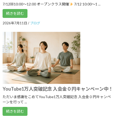
7/12㈰10:00～12:00 オープンクラス開催
7/12 10:00〜1 ...
2024年7月
続きを読む
2024年6月
2026年7月11日
/
ブログ
2024年5月
2024年4月
2024年3月
2024年2月
2024年1月
2023年12月
2023年11月
YouTube1万人突破記念 入会金０円キャンペーン中！
2023年10月
ただいま感謝をこめてYouTube1万人突破記念 入会金０円キャンペ
2023年9月
ーンを行って ...
2023年8月
続きを読む