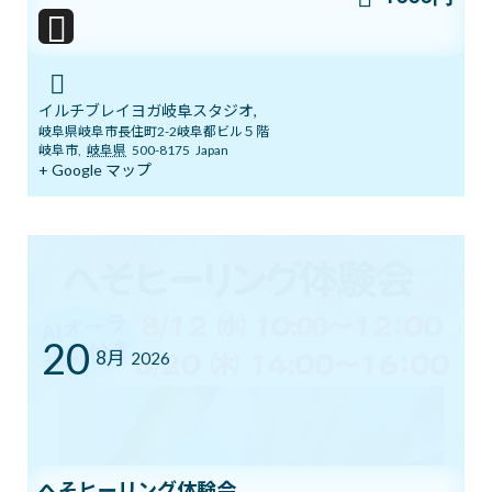
7/12㈰ 10:00～12:00 オープンクラス開
ブログ
催
イルチブレイヨガ岐阜スタジオ,
2026年7月11日
岐阜県岐阜市長住町2-2岐阜都ビル５階
岐阜市
,
岐阜県
500-8175
Japan
+ Google マップ
YouTube1万人突破記念 入会金０円キャ
ブログ
ンペーン中！
2026年7月5日
まだ間に合う！ワンコインでヨガ体験＆
20
ブログ
チャクラバランスチェック
8月
2026
2026年6月28日
本日開催！オンライン無料講座 3ボデ
ブログ
ィ＆7チャクラ 特別トレーニング
へそヒーリング体験会