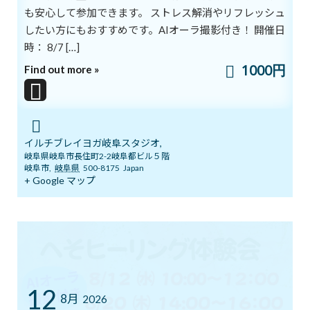
も安心して参加できます。 ストレス解消やリフレッシュ
考え方です。
したい方にもおすすめです。AIオーラ撮影付き！ 開催日
私たちの思考や感情には、似たものを引き寄せる力があり、
「楽しい」「嬉しい」といったポジティブな思考や感情を持ってい
時： 8/7 […]
れば、
1000円
Find out more »
現実にも同じようなことがらが起きていきます。
反対に、不平不満ばかりでネガティブな思考を持っていれば、
そのような現実が身に降りかかってくるのです。
イルチブレイヨガ岐阜スタジオ,
それはテレビ放送と似たような仕組みだといえます。
岐阜県岐阜市長住町2-2岐阜都ビル５階
岐阜市
,
岐阜県
500-8175
Japan
テレビの受像機は、
+ Google マップ
自らが発する電波と同じ周波数の電波をキャッチして
画面に映し出しています。
人間も同じです。
「こうなりたい！」という想いを描いていると、
それは特定の周波数を持つ強烈な電波となって、
同じ周波数の出来事を引き寄せるのです。
12
大事なことは、より具体的なイメージを持つことです。
8月
2026