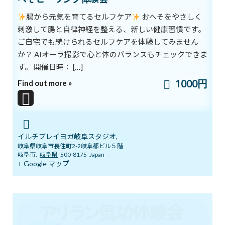
2026年6月20日
腸から元気を育てるセルフケア
おへそをやさしく
刺激して腸と自律神経を整える、新しい健康習慣です。
ご自宅でも続けられるセルフケアを体験してみません
明日14日(日)「癒しマルシェ」開催しま
ブログ
か？ AIオーラ撮影で心と体のバランスもチェックできま
す
す。 開催日時： […]
2026年6月13日
1000円
Find out more »
3ボディ＆7チャクラ 特別トレーニングの
ブログ
ご案内
2026年6月6日
イルチブレイヨガ岐阜スタジオ,
岐阜県岐阜市長住町2-2岐阜都ビル５階
岐阜市
,
岐阜県
500-8175
Japan
+ Google マップ
５月１９日 3ボディ＆7チャクラ特別ト
ブログ
レーニングの案内
2026年5月18日