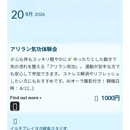
いよいよ明日5月１７日 ARIRANGイベ
ブログ
ント開催します！
20
8月
2026
2026年5月16日
ゴールデンウイークのリズム、整えませ
ブログ
んか？
アリラン気功体験会
2026年5月3日
心も体もスッキリ軽やかに
ゆったりとした動きで
気の流れを整える「アリラン気功」。 運動が苦手な方で
も安心して参加できます。 ストレス解消やリフレッシュ
カテゴリー
したい方にもおすすめです。AIオーラ撮影付き！ 開催日
時： 8/2 […]
ブログ
1000円
Find out more »
体験談
日記
アーカイブ
イルチブレイヨガ岐阜スタジオ,