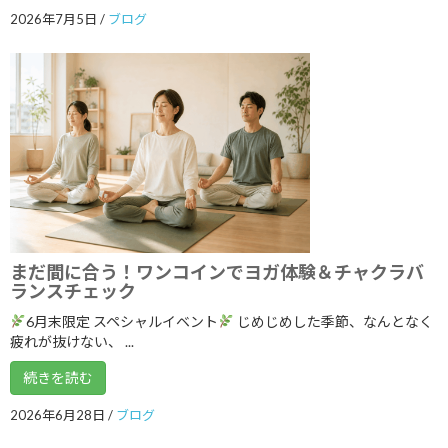
2023年7月
2026年7月5日
/
ブログ
2023年6月
2023年5月
2023年4月
2023年3月
2023年2月
2023年1月
2022年12月
まだ間に合う！ワンコインでヨガ体験＆チャクラバ
ランスチェック
2022年11月
6月末限定 スペシャルイベント
じめじめした季節、なんとなく
2022年10月
疲れが抜けない、 ...
2022年9月
続きを読む
2022年8月
2026年6月28日
/
ブログ
2022年7月