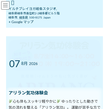
コ
ナ
イルチブレインヨガ岐阜スタジオ
ン
ビ
イルチブレイヨガ岐阜スタジオ,
テ
ゲ
岐阜県岐阜市長住町2-2岐阜都ビル５階
ン
ー
岐阜市
,
岐阜県
500-8175
Japan
ツ
シ
+ Google マップ
ブログ
へ
ョ
ス
ン
キ
に
ッ
移
イルチブレインヨガ岐阜スタジオへようこそ！
ブログ
プ
動
引き寄せの法則と健康
引き寄せの法則と健康
07
8月
2026
最
2020年2月9日
2020年2月9日
イルチブレインヨガ 岐阜スタジ
終
オ
更
新
日本には「病は気から」という言葉がありますが、
日
時
これは、いわゆる「引き寄せの法則」に通じるものです。
アリラン気功体験会
:
心も体もスッキリ軽やかに
ゆったりとした動きで
引き寄せの法則とは
気の流れを整える「アリラン気功」。 運動が苦手な方で
「自分が考えていることが何らかの形で全て現実化する」という