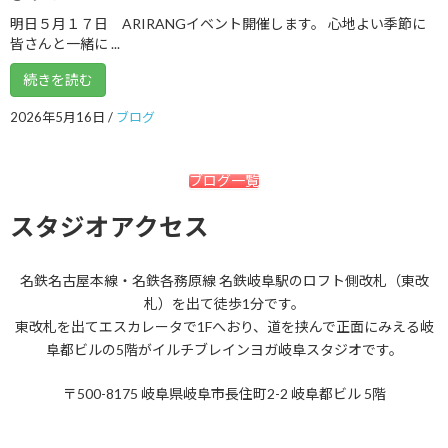
2018年5月
明日５月１７日 ARIRANGイベント開催します。 心地よい季節に
皆さんと一緒に ...
2018年4月
続きを読む
2018年3月
2026年5月16日
/
ブログ
2018年2月
2018年1月
ブログ一覧
2017年12月
スタジオアクセス
2017年11月
2017年10月
名鉄名古屋本線・名鉄各務原線 名鉄岐阜駅のロフト側改札（東改
2017年9月
札）を出て徒歩1分です。
東改札を出てエスカレータで1Fへおり、道を挟んで正面にみえる岐
2017年8月
阜都ビルの5階がイルチブレインヨガ岐阜スタジオです。
2017年7月
〒500-8175 岐阜県岐阜市長住町2-2 岐阜都ビル 5階
2017年6月
2017年5月