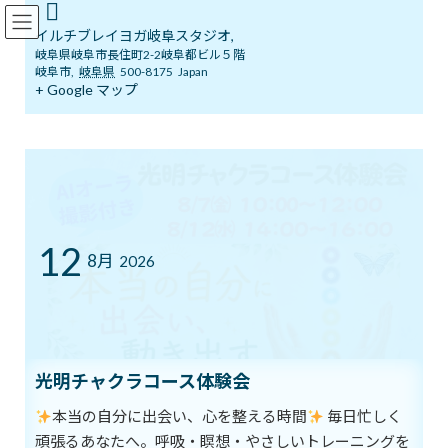
コ
ナ
イルチブレインヨガ岐阜スタジオ
ン
ビ
イルチブレイヨガ岐阜スタジオ,
テ
ゲ
岐阜県岐阜市長住町2-2岐阜都ビル５階
ン
ー
岐阜市
,
岐阜県
500-8175
Japan
ツ
シ
+ Google マップ
ブログ
へ
ョ
ス
ン
キ
に
ッ
移
イルチブレインヨガ岐阜スタジオへようこそ！
ブログ
無限の原動力
プ
動
無限の原動力
12
8月
2026
最
2023年2月19日
2023年2月19日
イルチブレインヨガ 岐阜ス
終
タジオ
更
新
どんなに大変な状況でも、
日
時
希望はすべての人にやってきます。
:
光明チャクラコース体験会
希望というものは、
本当の自分に出会い、心を整える時間
毎日忙しく
辛く困難なとき、
頑張るあなたへ。呼吸・瞑想・やさしいトレーニングを