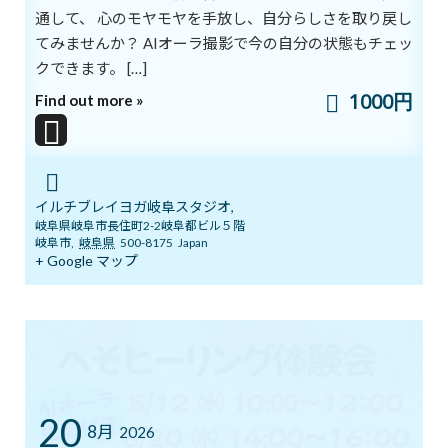
希望のないときに必要なものです。
通して、 心のモヤモヤを手放し、自分らしさを取り戻し
てみませんか？ AIオーラ撮影で今の自分の状態もチェッ
私たちが希望を選択すると、
クできます。 […]
希望は私たちに力をくれます。
1000円
Find out more »
その力が無限の原動力になるのです。
ilchi.lee
ブログ
カテゴリー
イルチブレイヨガ岐阜スタジオ,
岐阜県岐阜市長住町2-2岐阜都ビル５階
岐阜市
,
岐阜県
500-8175
Japan
+ Google マップ
前の記事
20
8月
2026
方向