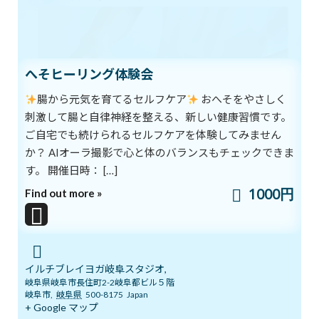
2023年2月12日
次の記事
へそヒーリング体験会
腸から元気を育てるセルフケア
おへそをやさしく
刺激して腸と自律神経を整える、新しい健康習慣です。
ご自宅でも続けられるセルフケアを体験してみません
か？ AIオーラ撮影で心と体のバランスもチェックできま
脳の掃除
す。 開催日時： […]
2023年2月26日
1000円
Find out more »
最近の投稿
8/1スタート！新オーラ診断付きヨガ
ブログ
体験キャンペーン
イルチブレイヨガ岐阜スタジオ,
新着!!
岐阜県岐阜市長住町2-2岐阜都ビル５階
2026年8月1日
岐阜市
,
岐阜県
500-8175
Japan
+ Google マップ