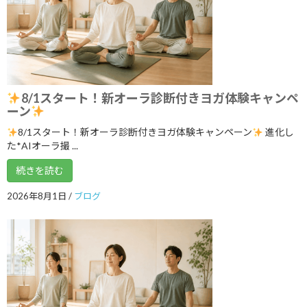
ント開催します！
2026年5月16日
ゴールデンウイークのリズム、整えませ
ブログ
んか？
8/1スタート！新オーラ診断付きヨガ体験キャンペ
2026年5月3日
ーン
8/1スタート！新オーラ診断付きヨガ体験キャンペーン
進化し
た*AIオーラ撮 ...
カテゴリー
続きを読む
ブログ
2026年8月1日
/
ブログ
体験談
日記
アーカイブ
2026年8月