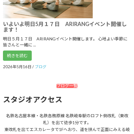
2020年5月
2020年4月
いよいよ明日5月１７日 ARIRANGイベント開催し
2020年3月
ます！
2020年2月
明日５月１７日 ARIRANGイベント開催します。 心地よい季節に
皆さんと一緒に ...
2020年1月
続きを読む
2019年12月
2026年5月16日
/
ブログ
2019年11月
2019年10月
ブログ一覧
2019年9月
スタジオアクセス
2019年8月
2019年7月
名鉄名古屋本線・名鉄各務原線 名鉄岐阜駅のロフト側改札（東改
2019年6月
札）を出て徒歩1分です。
東改札を出てエスカレータで1Fへおり、道を挟んで正面にみえる岐
2019年5月