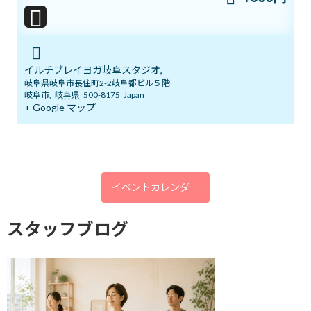
明日14日(日)「癒しマルシェ」開催しま
ブログ
す
イルチブレイヨガ岐阜スタジオ,
2026年6月13日
岐阜県岐阜市長住町2-2岐阜都ビル５階
岐阜市
,
岐阜県
500-8175
Japan
+ Google マップ
3ボディ＆7チャクラ 特別トレーニングの
ブログ
ご案内
2026年6月6日
イベントカレンダー
５月１９日 3ボディ＆7チャクラ特別ト
ブログ
スタッフブログ
レーニングの案内
2026年5月18日
いよいよ明日5月１７日 ARIRANGイベ
ブログ