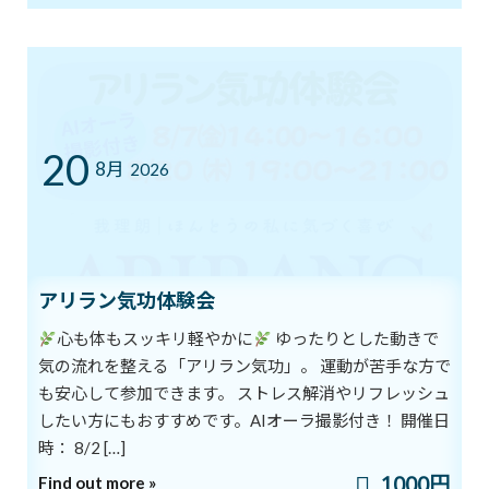
7/12㈰ 10:00～12:00 オープンクラス開
ブログ
催
2026年7月11日
20
8月
YouTube1万人突破記念 入会金０円キャ
2026
ブログ
ンペーン中！
2026年7月5日
アリラン気功体験会
まだ間に合う！ワンコインでヨガ体験＆
ブログ
チャクラバランスチェック
心も体もスッキリ軽やかに
ゆったりとした動きで
2026年6月28日
気の流れを整える「アリラン気功」。 運動が苦手な方で
も安心して参加できます。 ストレス解消やリフレッシュ
したい方にもおすすめです。AIオーラ撮影付き！ 開催日
本日開催！オンライン無料講座 3ボデ
ブログ
時： 8/2 […]
ィ＆7チャクラ 特別トレーニング
1000円
2026年6月20日
Find out more »