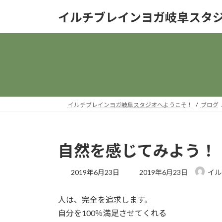
コ
ナ
イルチブレインヨガ岐阜スタ
ン
ビ
テ
ゲ
ン
ー
ツ
シ
へ
ョ
ス
ン
キ
に
ッ
移
イルチブレインヨガ岐阜スタジオへようこそ！
ブログ
プ
動
自然を感じてみよう！
最
2019年6月23日
2019年6月23日
イル
終
更
人は、完全を追求します。
新
日
自分を100％満足させてくれる
時