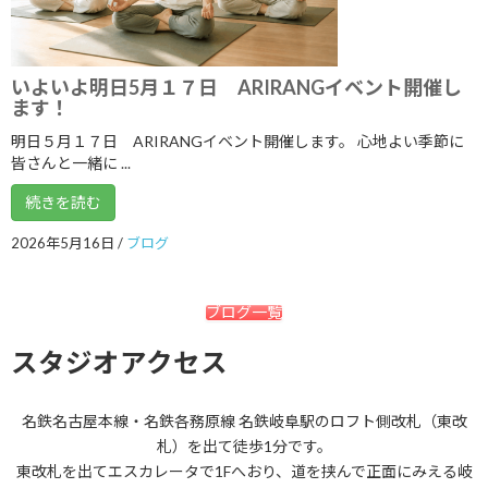
2021年1月
2020年12月
いよいよ明日5月１７日 ARIRANGイベント開催し
2020年11月
ます！
2020年10月
明日５月１７日 ARIRANGイベント開催します。 心地よい季節に
皆さんと一緒に ...
2020年9月
続きを読む
2020年8月
2026年5月16日
/
ブログ
2020年7月
2020年6月
ブログ一覧
2020年5月
スタジオアクセス
2020年4月
2020年3月
名鉄名古屋本線・名鉄各務原線 名鉄岐阜駅のロフト側改札（東改
2020年2月
札）を出て徒歩1分です。
東改札を出てエスカレータで1Fへおり、道を挟んで正面にみえる岐
2020年1月