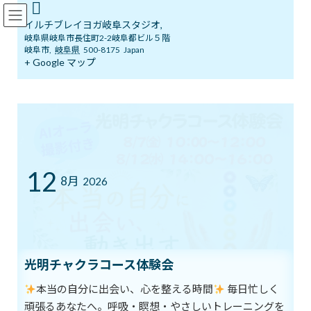
コ
ナ
イルチブレインヨガ岐阜スタジオ
ン
ビ
イルチブレイヨガ岐阜スタジオ,
テ
ゲ
岐阜県岐阜市長住町2-2岐阜都ビル５階
ン
ー
岐阜市
,
岐阜県
500-8175
Japan
ツ
シ
+ Google マップ
ブログ
へ
ョ
ス
ン
キ
に
ッ
移
イルチブレインヨガ岐阜スタジオへようこそ！
ブログ
長寿の秘訣
プ
動
長寿の秘訣
12
8月
2026
最
2021年5月26日
2021年5月26日
イルチブレインヨガ 岐阜ス
終
タジオ
更
新
120歳まで健康に生きたいなら、体に主人の存在を絶えず伝える必
日
時
要があります。
:
光明チャクラコース体験会
横になっているときと立って動いているときとでは、意識と心の状
本当の自分に出会い、心を整える時間
毎日忙しく
態が違います。
頑張るあなたへ。呼吸・瞑想・やさしいトレーニングを