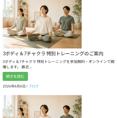
2023年2月
2023年1月
2022年12月
2022年11月
2022年10月
2022年9月
3ボディ＆7チャクラ 特別トレーニングのご案内
2022年8月
3ボディ＆7チャクラ 特別トレーニングを参加無料・オンラインで開
催します。 最近 ...
2022年7月
続きを読む
2022年6月
2022年5月
2026年6月6日
/
ブログ
2022年4月
2022年3月
2022年2月