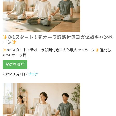
3ボディ＆7チャクラ 特別トレーニングの
ブログ
ご案内
2026年6月6日
8/1スタート！新オーラ診断付きヨガ体験キャンペ
５月１９日 3ボディ＆7チャクラ特別ト
ブログ
ーン
レーニングの案内
8/1スタート！新オーラ診断付きヨガ体験キャンペーン
進化し
2026年5月18日
た*AIオーラ撮 ...
続きを読む
いよいよ明日5月１７日 ARIRANGイベ
ブログ
2026年8月1日
/
ブログ
ント開催します！
2026年5月16日
ゴールデンウイークのリズム、整えませ
ブログ
んか？
2026年5月3日