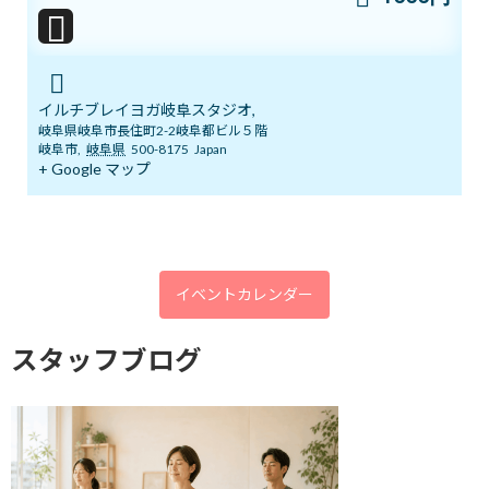
ンペーン中！
2026年7月5日
イルチブレイヨガ岐阜スタジオ,
まだ間に合う！ワンコインでヨガ体験＆
岐阜県岐阜市長住町2-2岐阜都ビル５階
ブログ
チャクラバランスチェック
岐阜市
,
岐阜県
500-8175
Japan
+ Google マップ
2026年6月28日
本日開催！オンライン無料講座 3ボデ
ブログ
ィ＆7チャクラ 特別トレーニング
イベントカレンダー
2026年6月20日
スタッフブログ
明日14日(日)「癒しマルシェ」開催しま
ブログ
す
2026年6月13日