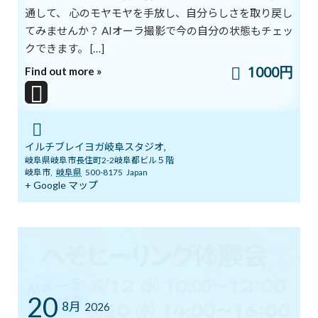
通して、 心のモヤモヤを手放し、自分らしさを取り戻し
横になると意識も心もとても落ち着きますが、元気よく動くとき
てみませんか？ AIオーラ撮影で今の自分の状態もチェッ
は意識が目覚めます。
クできます。 […]
体は意識と心の家です。
1000円
Find out more »
体を動かすのは、あなたが体の主だと自分に伝えることなので
す。
横になるのを好まないでください。
イルチブレイヨガ岐阜スタジオ,
岐阜県岐阜市長住町2-2岐阜都ビル５階
岐阜市
,
岐阜県
500-8175
Japan
怠け癖に負けないでください。
+ Google マップ
手をグーパーしたり、体を手で叩いたり、外に出て歩いたり、絶え
ず動いて体を訓練しましょう。
怠けると老化が早まり、マメに動くと筋肉がつきます。
これが長寿の秘訣です。
20
8月
2026
ILCHI LEE