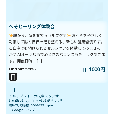
ブログ
カテゴリー
へそヒーリング体験会
前の記事
腸から元気を育てるセルフケア
おへそをやさしく
刺激して腸と自律神経を整える、新しい健康習慣です。
ご自宅でも続けられるセルフケアを体験してみません
か？ AIオーラ撮影で心と体のバランスもチェックできま
す。 開催日時： […]
1000円
Find out more »
瞑想を習慣化する
2021年5月25日
次の記事
イルチブレイヨガ岐阜スタジオ,
岐阜県岐阜市長住町2-2岐阜都ビル５階
岐阜市
,
岐阜県
500-8175
Japan
+ Google マップ