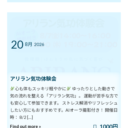
夢をあきらめない
2021年5月30日
20
最近の投稿
8月
2026
8/1スタート！新オーラ診断付きヨガ
ブログ
体験キャンペーン
2026年8月1日
アリラン気功体験会
心も体もスッキリ軽やかに
ゆったりとした動きで
7/12㈰ 10:00～12:00 オープンクラス開
ブログ
気の流れを整える「アリラン気功」。 運動が苦手な方で
催
も安心して参加できます。 ストレス解消やリフレッシュ
2026年7月11日
したい方にもおすすめです。AIオーラ撮影付き！ 開催日
時： 8/2 […]
1000円
YouTube1万人突破記念 入会金０円キャ
Find out more »
ブログ