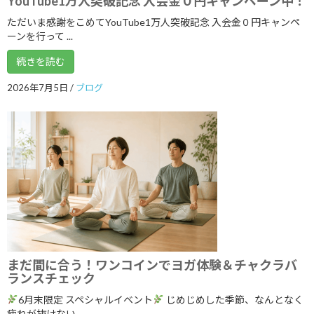
YouTube1万人突破記念 入会金０円キャンペーン中！
2026年3月
ただいま感謝をこめてYouTube1万人突破記念 入会金０円キャンペ
2026年2月
ーンを行って ...
2026年1月
続きを読む
2025年12月
2026年7月5日
/
ブログ
2025年11月
2025年10月
2025年9月
2025年8月
2025年7月
2025年6月
2025年5月
まだ間に合う！ワンコインでヨガ体験＆チャクラバ
ランスチェック
2025年4月
6月末限定 スペシャルイベント
じめじめした季節、なんとなく
2025年3月
疲れが抜けない、 ...