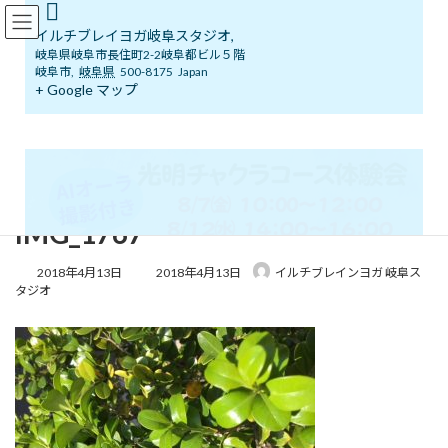
コ
ナ
イルチブレインヨガ岐阜スタジオ
ン
ビ
イルチブレイヨガ岐阜スタジオ,
テ
ゲ
岐阜県岐阜市長住町2-2岐阜都ビル５階
ン
ー
岐阜市
,
岐阜県
500-8175
Japan
ツ
シ
+ Google マップ
メディア
へ
ョ
ス
ン
キ
に
ッ
移
イルチブレインヨガ岐阜スタジオへようこそ！
IMG_1767
IMG_1767
プ
動
IMG_1767
12
8月
2026
最
2018年4月13日
2018年4月13日
イルチブレインヨガ 岐阜ス
終
タジオ
更
新
日
時
:
光明チャクラコース体験会
本当の自分に出会い、心を整える時間
毎日忙しく
頑張るあなたへ。呼吸・瞑想・やさしいトレーニングを