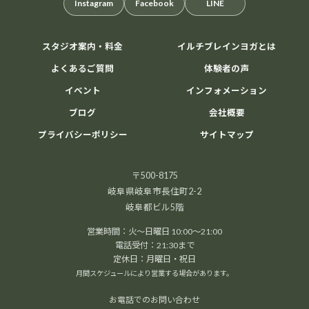
Instagram
Facebook
LINE
スタジオ案内・料金
イルチブレインヨガとは
よくあるご質問
体験者の声
イベント
インフォメーション
20
8月
2026
ブログ
会社概要
プライバシーポリシー
サイトマップ
〒500-8175
アリラン気功体験会
岐阜県岐阜市長住町2-2
岐阜都ビル5階
心も体もスッキリ軽やかに
ゆったりとした動きで
気の流れを整える「アリラン気功」。 運動が苦手な方で
営業時間：火～日曜日 10:00～21:00
電話受付：21:30まで
も安心して参加できます。 ストレス解消やリフレッシュ
定休日：月曜日・祝日
したい方にもおすすめです。AIオーラ撮影付き！ 開催日
月間スケジュールにより営業する場合があります。
時： 8/2 […]
お電話でのお問い合わせ
1000円
Find out more »