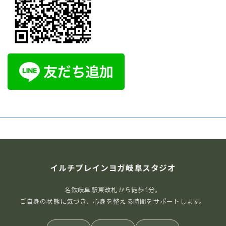
へそヒーリング体験会
腸から元気を育てるセルフケア
おへそをやさしく
刺激して腸と自律神経を整える、新しい健康習慣です。
ご自宅でも続けられるセルフケアを体験してみません
か？ AIオーラ撮影で心と体のバランスもチェックできま
す。 開催日時： […]
1000円
Find out more »
イルチブレインヨガ岐阜スタジオ
名鉄岐阜駅東改札から徒歩1分。
イルチブレイヨガ岐阜スタジオ,
岐阜県岐阜市長住町2-2岐阜都ビル５階
ご自身の状態に気づき、心身を整える時間をサポートします。
岐阜市
,
岐阜県
500-8175
Japan
+ Google マップ