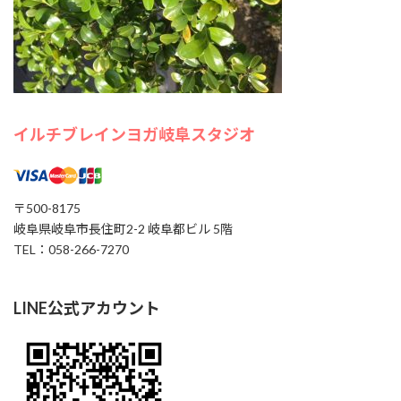
通して、 心のモヤモヤを手放し、自分らしさを取り戻し
てみませんか？ AIオーラ撮影で今の自分の状態もチェッ
クできます。 […]
1000円
Find out more »
イルチブレインヨガ岐阜スタジオ
イルチブレイヨガ岐阜スタジオ,
岐阜県岐阜市長住町2-2岐阜都ビル５階
〒500-8175
岐阜市
,
岐阜県
500-8175
Japan
岐阜県岐阜市長住町2-2 岐阜都ビル 5階
+ Google マップ
TEL：058-266-7270
LINE公式アカウント
20
8月
2026