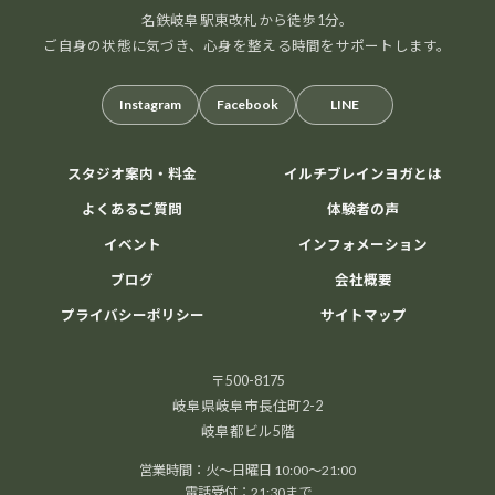
名鉄岐阜駅東改札から徒歩1分。
ご自身の状態に気づき、心身を整える時間をサポートします。
Instagram
Facebook
LINE
12
8月
2026
スタジオ案内・料金
イルチブレインヨガとは
よくあるご質問
体験者の声
イベント
インフォメーション
ブログ
会社概要
光明チャクラコース体験会
プライバシーポリシー
サイトマップ
本当の自分に出会い、心を整える時間
毎日忙しく
頑張るあなたへ。呼吸・瞑想・やさしいトレーニングを
〒500-8175
通して、 心のモヤモヤを手放し、自分らしさを取り戻し
岐阜県岐阜市長住町2-2
てみませんか？ AIオーラ撮影で今の自分の状態もチェッ
岐阜都ビル5階
クできます。 […]
営業時間：火～日曜日 10:00～21:00
1000円
Find out more »
電話受付：21:30まで