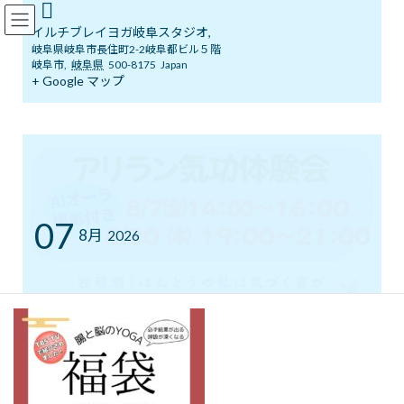
コ
ナ
イルチブレインヨガ岐阜スタジオ
ン
ビ
イルチブレイヨガ岐阜スタジオ,
テ
ゲ
岐阜県岐阜市長住町2-2岐阜都ビル５階
ン
ー
岐阜市
,
岐阜県
500-8175
Japan
ツ
シ
+ Google マップ
メディア
へ
ョ
ス
ン
キ
に
ッ
移
イルチブレインヨガ岐阜スタジオへようこそ！
541981258385719651
541981258385719651
プ
動
541981258385719651
07
8月
2026
最
2025年1月5日
2025年1月5日
イルチブレインヨガ 岐阜スタジ
終
オ
更
新
日
時
アリラン気功体験会
:
心も体もスッキリ軽やかに
ゆったりとした動きで
気の流れを整える「アリラン気功」。 運動が苦手な方で