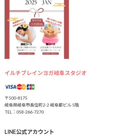
も安心して参加できます。 ストレス解消やリフレッシュ
したい方にもおすすめです。AIオーラ撮影付き！ 開催日
時： 8/7 […]
1000円
Find out more »
イルチブレイヨガ岐阜スタジオ,
岐阜県岐阜市長住町2-2岐阜都ビル５階
イルチブレインヨガ岐阜スタジオ
岐阜市
,
岐阜県
500-8175
Japan
+ Google マップ
〒500-8175
岐阜県岐阜市長住町2-2 岐阜都ビル 5階
TEL：058-266-7270
12
8月
LINE公式アカウント
2026