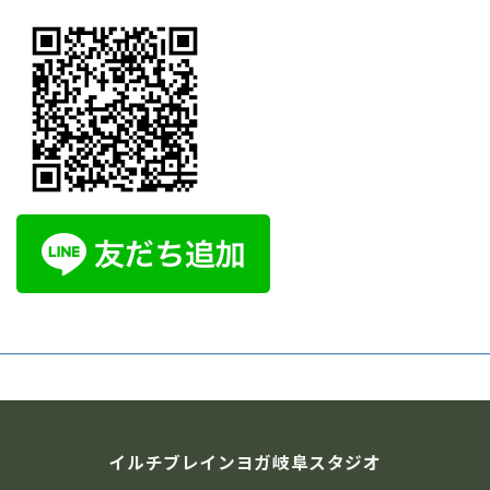
へそヒーリング体験会
腸から元気を育てるセルフケア
おへそをやさしく
刺激して腸と自律神経を整える、新しい健康習慣です。
ご自宅でも続けられるセルフケアを体験してみません
か？ AIオーラ撮影で心と体のバランスもチェックできま
す。 開催日時： […]
1000円
Find out more »
イルチブレイヨガ岐阜スタジオ,
岐阜県岐阜市長住町2-2岐阜都ビル５階
岐阜市
,
岐阜県
500-8175
Japan
イルチブレインヨガ岐阜スタジオ
+ Google マップ