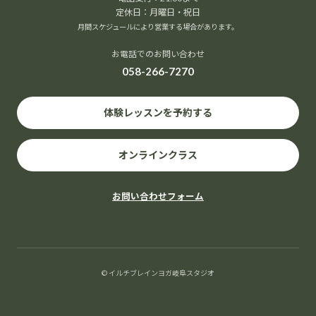
定休日：月曜日・祝日
月間スケジュールにより営業する場合があります。
お電話でのお問い合わせ
058-266-7270
イルチブレイヨガ岐阜スタジオ,
岐阜県岐阜市長住町2-2岐阜都ビル５階
岐阜市
,
岐阜県
500-8175
Japan
+ Google マップ
体験レッスンを予約する
オンラインクラス
お問い合わせフォーム
20
8月
2026
© イルチブレインヨガ岐阜スタジオ
へそヒーリング体験会