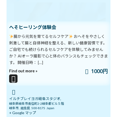
ブログ
カテゴリー
前の記事
へそヒーリング体験会
腸から元気を育てるセルフケア
おへそをやさしく
刺激して腸と自律神経を整える、新しい健康習慣です。
ご自宅でも続けられるセルフケアを体験してみません
か？ AIオーラ撮影で心と体のバランスもチェックできま
す。 開催日時： […]
夢を語ろう
1000円
Find out more »
2020年7月19日
次の記事
イルチブレイヨガ岐阜スタジオ,
岐阜県岐阜市長住町2-2岐阜都ビル５階
岐阜市
,
岐阜県
500-8175
Japan
+ Google マップ