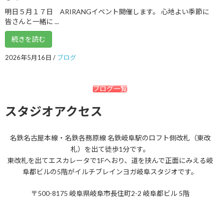
明日５月１７日 ARIRANGイベント開催します。 心地よい季節に
2017年10月
皆さんと一緒に ...
2017年9月
続きを読む
2017年8月
2026年5月16日
/
ブログ
2017年7月
2017年6月
ブログ一覧
2017年5月
スタジオアクセス
2017年4月
名鉄名古屋本線・名鉄各務原線 名鉄岐阜駅のロフト側改札（東改
2017年3月
札）を出て徒歩1分です。
2017年2月
東改札を出てエスカレータで1Fへおり、道を挟んで正面にみえる岐
阜都ビルの5階がイルチブレインヨガ岐阜スタジオです。
2017年1月
〒500-8175 岐阜県岐阜市長住町2-2 岐阜都ビル 5階
2016年12月
2016年11月