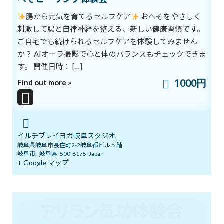
ご案内
腸から元気を育てるセルフケア
おへそをやさしく
2026年6月6日
刺激して腸と自律神経を整える、新しい健康習慣です。
ご自宅でも続けられるセルフケアを体験してみません
か？ AIオーラ撮影で心と体のバランスもチェックできま
５月１９日 3ボディ＆7チャクラ特別ト
ブログ
レーニングの案内
す。 開催日時： […]
2026年5月18日
1000円
Find out more »
いよいよ明日5月１７日 ARIRANGイベ
ブログ
ント開催します！
イルチブレイヨガ岐阜スタジオ,
2026年5月16日
岐阜県岐阜市長住町2-2岐阜都ビル５階
岐阜市
,
岐阜県
500-8175
Japan
+ Google マップ
ゴールデンウイークのリズム、整えませ
ブログ
んか？
2026年5月3日