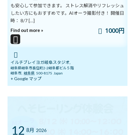
も安心して参加できます。 ストレス解消やリフレッシュ
ならないように、
したい方にもおすすめです。AIオーラ撮影付き！ 開催日
私たちの体も
時： 8/7 […]
中心をとる
必要があります。
1000円
Find out more »
心が傾くような情報は
手放し、
体と心の中心を
ゼロ点にあわせると、
イルチブレイヨガ岐阜スタジオ,
岐阜県岐阜市長住町2-2岐阜都ビル５階
心が安定して揺れません。
岐阜市
,
岐阜県
500-8175
Japan
+ Google マップ
人の考えや判断に
振り回されず、
状況を客観的に
眺める力が
生じます。
ilchi.lee
12
8月
2026