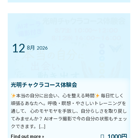
エネルギー年齢
2020年7月23日
最近の投稿
12
8月
2026
8/1スタート！新オーラ診断付きヨガ
ブログ
体験キャンペーン
新着!!
2026年8月1日
光明チャクラコース体験会
7/12㈰ 10:00～12:00 オープンクラス開
ブログ
催
本当の自分に出会い、心を整える時間
毎日忙しく
2026年7月11日
頑張るあなたへ。呼吸・瞑想・やさしいトレーニングを
通して、 心のモヤモヤを手放し、自分らしさを取り戻し
てみませんか？ AIオーラ撮影で今の自分の状態もチェッ
YouTube1万人突破記念 入会金０円キャ
クできます。 […]
ブログ
ンペーン中！
1000円
Find out more »
2026年7月5日