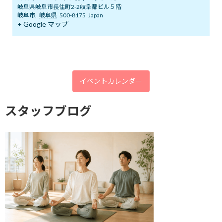
2026年2月
岐阜県岐阜市長住町2-2岐阜都ビル５階
岐阜市
,
岐阜県
500-8175
Japan
2026年1月
+ Google マップ
2025年12月
2025年11月
2025年10月
イベントカレンダー
2025年9月
スタッフブログ
2025年8月
2025年7月
2025年6月
2025年5月
2025年4月
2025年3月
2025年2月