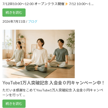
2024年1月
7/12㈰10:00～12:00 オープンクラス開催
7/12 10:00〜1 ...
2023年12月
続きを読む
2023年11月
2026年7月11日
/
ブログ
2023年10月
2023年9月
2023年8月
2023年7月
2023年6月
2023年5月
2023年4月
YouTube1万人突破記念 入会金０円キャンペーン中！
ただいま感謝をこめてYouTube1万人突破記念 入会金０円キャンペ
2023年3月
ーンを行って ...
2023年2月
続きを読む
2023年1月