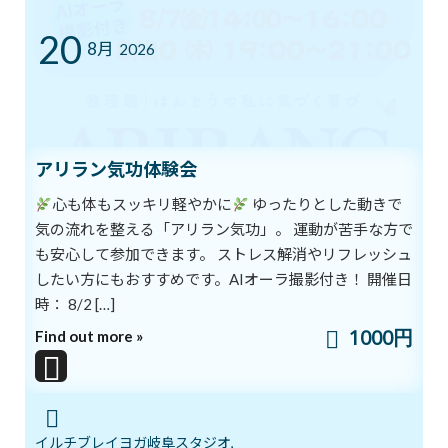
20
カテゴリー
8月
2026
ブログ
体験談
日記
アリラン気功体験会
アーカイブ
心も体もスッキリ軽やかに
ゆったりとした動きで
気の流れを整える「アリラン気功」。 運動が苦手な方で
2026年8月
も安心して参加できます。 ストレス解消やリフレッシュ
2026年7月
したい方にもおすすめです。AIオーラ撮影付き！ 開催日
時： 8/2 […]
2026年6月
1000円
Find out more »
2026年5月
2026年4月
2026年3月
イルチブレイヨガ岐阜スタジオ,