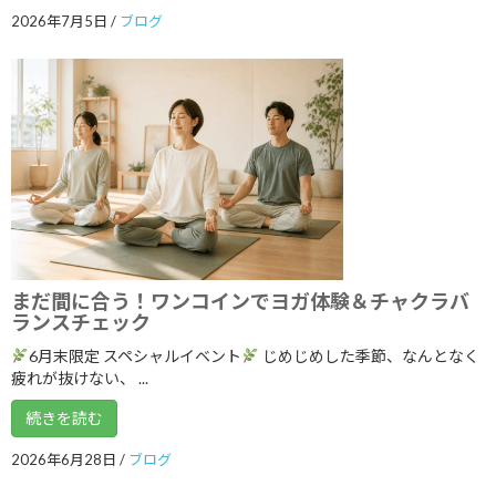
2026年7月5日
/
ブログ
2022年12月
2022年11月
2022年10月
2022年9月
2022年8月
2022年7月
2022年6月
まだ間に合う！ワンコインでヨガ体験＆チャクラバ
2022年5月
ランスチェック
6月末限定 スペシャルイベント
じめじめした季節、なんとなく
2022年4月
疲れが抜けない、 ...
2022年3月
続きを読む
2022年2月
2026年6月28日
/
ブログ
2022年1月