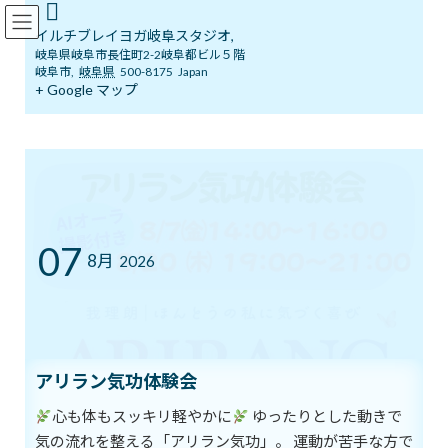
コ
ナ
イルチブレインヨガ岐阜スタジオ
ン
ビ
イルチブレイヨガ岐阜スタジオ,
テ
ゲ
岐阜県岐阜市長住町2-2岐阜都ビル５階
ン
ー
岐阜市
,
岐阜県
500-8175
Japan
ツ
シ
+ Google マップ
ブログ
へ
ョ
ス
ン
キ
に
ッ
移
イルチブレインヨガ岐阜スタジオへようこそ！
ブログ
プ
動
バランスをとる
バランスをとる
07
8月
2026
最
2020年7月20日
2020年7月20日
イルチブレインヨガ 岐阜ス
終
タジオ
更
新
地球が傾かないように
日
時
状態を維持するには
アリラン気功体験会
:
中心の一点で
心も体もスッキリ軽やかに
ゆったりとした動きで
正確に
気の流れを整える「アリラン気功」。 運動が苦手な方で
バランスをとらなければ