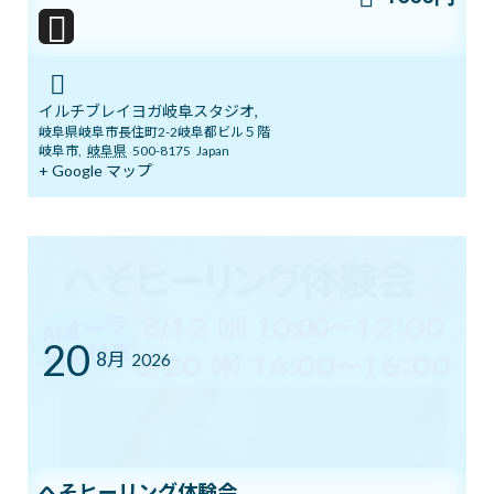
まだ間に合う！ワンコインでヨガ体験＆
ブログ
チャクラバランスチェック
イルチブレイヨガ岐阜スタジオ,
2026年6月28日
岐阜県岐阜市長住町2-2岐阜都ビル５階
岐阜市
,
岐阜県
500-8175
Japan
+ Google マップ
本日開催！オンライン無料講座 3ボデ
ブログ
ィ＆7チャクラ 特別トレーニング
2026年6月20日
20
明日14日(日)「癒しマルシェ」開催しま
8月
2026
ブログ
す
2026年6月13日
3ボディ＆7チャクラ 特別トレーニングの
へそヒーリング体験会
ブログ