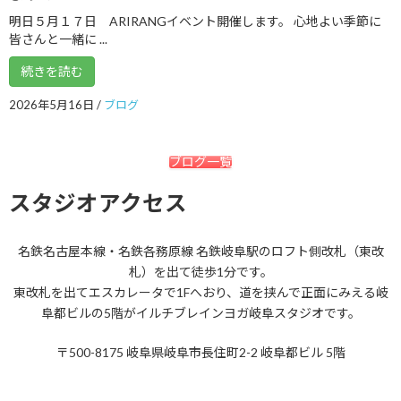
明日５月１７日 ARIRANGイベント開催します。 心地よい季節に
2020年6月
皆さんと一緒に ...
2020年5月
続きを読む
2020年4月
2026年5月16日
/
ブログ
2020年3月
2020年2月
ブログ一覧
2020年1月
スタジオアクセス
2019年12月
2019年11月
名鉄名古屋本線・名鉄各務原線 名鉄岐阜駅のロフト側改札（東改
札）を出て徒歩1分です。
2019年10月
東改札を出てエスカレータで1Fへおり、道を挟んで正面にみえる岐
阜都ビルの5階がイルチブレインヨガ岐阜スタジオです。
2019年9月
2019年8月
〒500-8175 岐阜県岐阜市長住町2-2 岐阜都ビル 5階
2019年7月