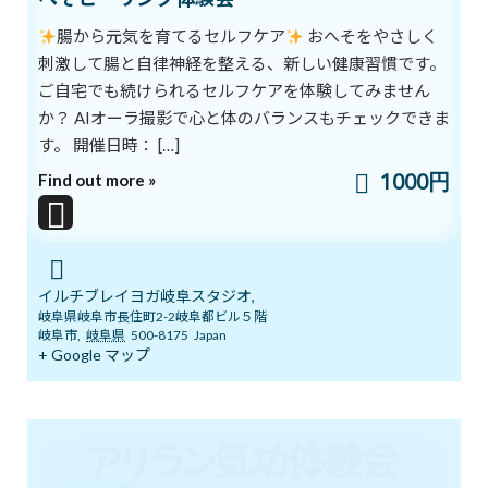
腸から元気を育てるセルフケア
おへそをやさしく
違いを生み出す
刺激して腸と自律神経を整える、新しい健康習慣です。
ご自宅でも続けられるセルフケアを体験してみません
2021年8月1日
か？ AIオーラ撮影で心と体のバランスもチェックできま
次の記事
す。 開催日時： […]
1000円
Find out more »
イルチブレイヨガ岐阜スタジオ,
8月夏休みワンコイン体験会
岐阜県岐阜市長住町2-2岐阜都ビル５階
岐阜市
,
岐阜県
500-8175
Japan
2021年8月3日
+ Google マップ
最近の投稿
8/1スタート！新オーラ診断付きヨガ
ブログ
体験キャンペーン
新着!!