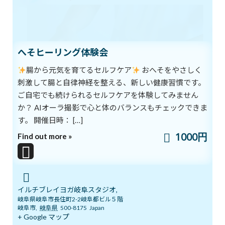
それだけでも体のこわばりがとれ、
心が楽になることもあります。
そしてもう一つ
大切にしたいのが深い呼吸
へそヒーリング体験会
ゆったりと呼吸を繰り返しながら
ネガティブなほうに傾いてしまった感覚を
腸から元気を育てるセルフケア
おへそをやさしく
リセットしましょう。
刺激して腸と自律神経を整える、新しい健康習慣です。
深い呼吸で心が休まれば
ご自宅でも続けられるセルフケアを体験してみません
自然と体への感謝の気持ちも深まります。
か？ AIオーラ撮影で心と体のバランスもチェックできま
自分に心から感謝できると
す。 開催日時： […]
体にどんどんパワーがみなぎり
1000円
Find out more »
元気がわいてきます。
呼吸と瞑想は
自分に心を開き
活力を取り戻すための
イルチブレイヨガ岐阜スタジオ,
もっとも簡単な方法の一つなのです。
岐阜県岐阜市長住町2-2岐阜都ビル５階
岐阜市
,
岐阜県
500-8175
Japan
+ Google マップ
イルチブレインヨガでは