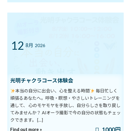
安全対策を講じたスタジオレッスンと
ご自宅から参加できるオンラインクラスを
行っています。
体験レッスンは随時受付中です。
スタジオでのレッスンをご希望の方は・・
12
8月
2026
スタジオ一覧
光明チャクラコース体験会
全国に展開するイルチブレインヨガの都道府県別スタジオ
一覧です。
本当の自分に出会い、心を整える時間
毎日忙しく
頑張るあなたへ。呼吸・瞑想・やさしいトレーニングを
通して、 心のモヤモヤを手放し、自分らしさを取り戻し
イルチブレインヨガ公式サイト
てみませんか？ AIオーラ撮影で今の自分の状態もチェッ
クできます。 […]
オンラインレッスンのお申込みは・・
1000円
Find out more »