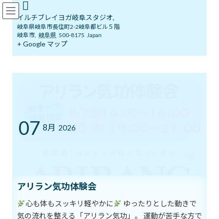
コ
ナ
イルチブレインヨガ岐阜スタジオ
ン
ビ
イルチブレイヨガ岐阜スタジオ,
テ
ゲ
岐阜県岐阜市長住町2-2岐阜都ビル５階
ン
ー
岐阜市
,
岐阜県
500-8175
Japan
ツ
シ
+ Google マップ
ブログ
へ
ョ
ス
ン
キ
に
ッ
移
イルチブレインヨガ岐阜スタジオへようこそ！
ブログ
プ
動
呼吸、瞑想をヨガレッスンで体験してみませんか？
呼吸、瞑想をヨガレッスンで体
07
8月
2026
験してみませんか？
最
2021年8月1日
2021年8月1日
イルチブレインヨガ 岐阜スタジ
終
オ
更
アリラン気功体験会
新
日
時
心も体もスッキリ軽やかに
ゆったりとした動きで
:
気の流れを整える「アリラン気功」。 運動が苦手な方で