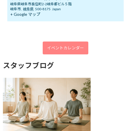
ブログ
岐阜県岐阜市長住町2-2岐阜都ビル５階
ィ＆7チャクラ 特別トレーニング
岐阜市
,
岐阜県
500-8175
Japan
2026年6月20日
+ Google マップ
明日14日(日)「癒しマルシェ」開催しま
ブログ
す
イベントカレンダー
2026年6月13日
スタッフブログ
3ボディ＆7チャクラ 特別トレーニングの
ブログ
ご案内
2026年6月6日
５月１９日 3ボディ＆7チャクラ特別ト
ブログ
レーニングの案内
2026年5月18日