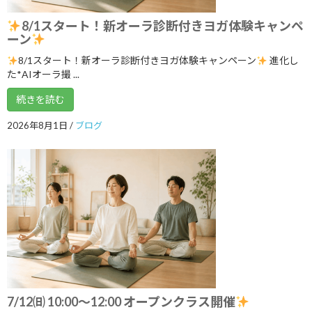
8/1スタート！新オーラ診断付きヨガ体験キャンペ
いよいよ明日5月１７日 ARIRANGイベ
ブログ
ーン
ント開催します！
2026年5月16日
8/1スタート！新オーラ診断付きヨガ体験キャンペーン
進化し
た*AIオーラ撮 ...
続きを読む
ゴールデンウイークのリズム、整えませ
ブログ
んか？
2026年8月1日
/
ブログ
2026年5月3日
カテゴリー
ブログ
体験談
日記
7/12㈰ 10:00～12:00 オープンクラス開催