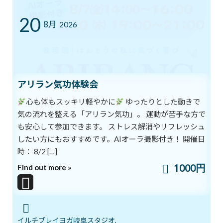
2026年8月1日
20
8月
2026
7/12㈰ 10:00～12:00 オープンクラス開
ブログ
催
2026年7月11日
アリラン気功体験会
心も体もスッキリ軽やかに
ゆったりとした動きで
YouTube1万人突破記念 入会金０円キャ
ブログ
ンペーン中！
気の流れを整える「アリラン気功」。 運動が苦手な方で
2026年7月5日
も安心して参加できます。 ストレス解消やリフレッシュ
したい方にもおすすめです。AIオーラ撮影付き！ 開催日
時： 8/2 […]
まだ間に合う！ワンコインでヨガ体験＆
1000円
ブログ
Find out more »
チャクラバランスチェック
2026年6月28日
イルチブレイヨガ岐阜スタジオ,
本日開催！オンライン無料講座 3ボデ