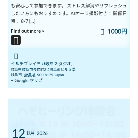
も安心して参加できます。 ストレス解消やリフレッシュ
したい方にもおすすめです。AIオーラ撮影付き！ 開催日
時： 8/7 […]
1000円
Find out more »
みなさん、1日の疲れを
その日のうちに癒せていますか？
イルチブレイヨガ岐阜スタジオ,
疲れをそのまま放置していては
岐阜県岐阜市長住町2-2岐阜都ビル５階
岐阜市
,
岐阜県
500-8175
Japan
心身のコンデションは悪くなる一方です。
+ Google マップ
疲れは体が弱ってきたことを
脳に知らせる黄色信号。
そのメッセージに耳を傾け
対処してあげたいですね。
疲れをいやすために大事なのは
自分自身の体をいたわる優しい気持ち。
12
心を開いて内面の声を聞いてあげると
8月
2026