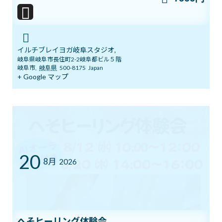
イルチブレインヨガオンラインクラス
http://online.ilchibrainyoga.com
イルチブレイヨガ岐阜スタジオ,
岐阜県岐阜市長住町2-2岐阜都ビル５階
岐阜市
,
岐阜県
500-8175
Japan
只今体験レッスン５００円割引です。
+ Google マップ
お気軽にお問合せくださいね。
イルチブレインヨガ岐阜 岐阜市長住町2-2岐阜都ビル5f
tel.058-266-7270
ブログ
カテゴリー
20
8月
2026
前の記事
へそヒーリング体験会