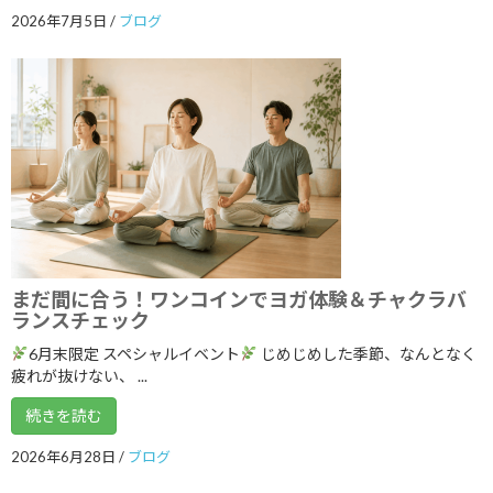
2026年7月5日
/
ブログ
2025年8月
2025年7月
2025年6月
2025年5月
2025年4月
2025年3月
2025年2月
まだ間に合う！ワンコインでヨガ体験＆チャクラバ
2025年1月
ランスチェック
2024年12月
6月末限定 スペシャルイベント
じめじめした季節、なんとなく
疲れが抜けない、 ...
2024年11月
続きを読む
2024年10月
2026年6月28日
/
ブログ
2024年9月