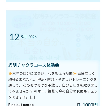
最近の投稿
8/1スタート！新オーラ診断付きヨガ
ブログ
体験キャンペーン
新着!!
2026年8月1日
12
8月
2026
7/12㈰ 10:00～12:00 オープンクラス開
ブログ
催
2026年7月11日
光明チャクラコース体験会
本当の自分に出会い、心を整える時間
毎日忙しく
YouTube1万人突破記念 入会金０円キャ
頑張るあなたへ。呼吸・瞑想・やさしいトレーニングを
ブログ
ンペーン中！
通して、 心のモヤモヤを手放し、自分らしさを取り戻し
2026年7月5日
てみませんか？ AIオーラ撮影で今の自分の状態もチェッ
クできます。 […]
1000円
Find out more »