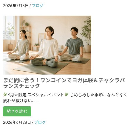
2022年11月
2026年7月5日
/
ブログ
2022年10月
2022年9月
2022年8月
2022年7月
2022年6月
2022年5月
2022年4月
まだ間に合う！ワンコインでヨガ体験＆チャクラバ
ランスチェック
2022年3月
6月末限定 スペシャルイベント
じめじめした季節、なんとなく
2022年2月
疲れが抜けない、 ...
2022年1月
続きを読む
2021年12月
2026年6月28日
/
ブログ
2021年11月