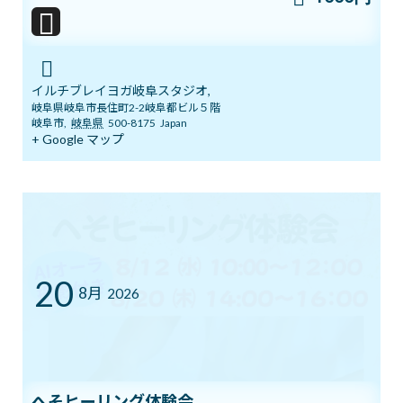
まだ間に合う！ワンコインでヨガ体験＆
ブログ
チャクラバランスチェック
2026年6月28日
イルチブレイヨガ岐阜スタジオ,
岐阜県岐阜市長住町2-2岐阜都ビル５階
本日開催！オンライン無料講座 3ボデ
ブログ
岐阜市
,
岐阜県
500-8175
Japan
ィ＆7チャクラ 特別トレーニング
+ Google マップ
2026年6月20日
明日14日(日)「癒しマルシェ」開催しま
ブログ
す
2026年6月13日
20
8月
2026
3ボディ＆7チャクラ 特別トレーニングの
ブログ
ご案内
2026年6月6日
へそヒーリング体験会