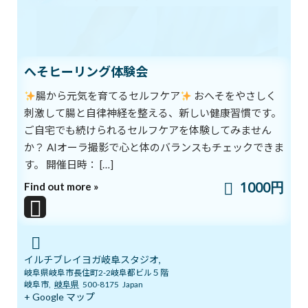
前の記事
へそヒーリング体験会
腸から元気を育てるセルフケア
おへそをやさしく
刺激して腸と自律神経を整える、新しい健康習慣です。
良い睡眠をとりましょう
ご自宅でも続けられるセルフケアを体験してみません
2018年9月22日
か？ AIオーラ撮影で心と体のバランスもチェックできま
次の記事
す。 開催日時： […]
1000円
Find out more »
イルチブレイヨガ岐阜スタジオ,
岐阜県岐阜市長住町2-2岐阜都ビル５階
自然に親しむほど
岐阜市
,
岐阜県
500-8175
Japan
+ Google マップ
2018年9月25日