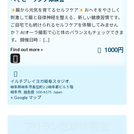
腸から元気を育てるセルフケア
おへそをやさしく
５月１９日 3ボディ＆7チャクラ特別ト
ブログ
刺激して腸と自律神経を整える、新しい健康習慣です。
レーニングの案内
ご自宅でも続けられるセルフケアを体験してみません
2026年5月18日
か？ AIオーラ撮影で心と体のバランスもチェックできま
す。 開催日時： […]
1000円
いよいよ明日5月１７日 ARIRANGイベ
Find out more »
ブログ
ント開催します！
2026年5月16日
イルチブレイヨガ岐阜スタジオ,
ゴールデンウイークのリズム、整えませ
岐阜県岐阜市長住町2-2岐阜都ビル５階
ブログ
んか？
岐阜市
,
岐阜県
500-8175
Japan
+ Google マップ
2026年5月3日
カテゴリー