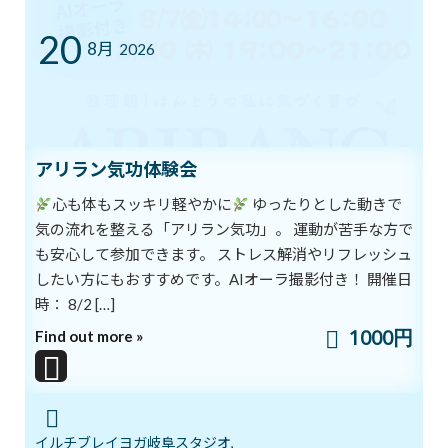
ブログ
20
体験談
8月
2026
日記
アーカイブ
アリラン気功体験会
2026年8月
心も体もスッキリ軽やかに
ゆったりとした動きで
2026年7月
気の流れを整える「アリラン気功」。 運動が苦手な方で
2026年6月
も安心して参加できます。 ストレス解消やリフレッシュ
2026年5月
したい方にもおすすめです。AIオーラ撮影付き！ 開催日
時： 8/2 […]
2026年4月
1000円
Find out more »
2026年3月
2026年2月
2026年1月
イルチブレイヨガ岐阜スタジオ,