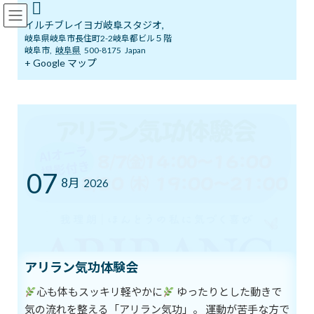
コ
ナ
イルチブレインヨガ岐阜スタジオ
ン
ビ
イルチブレイヨガ岐阜スタジオ,
テ
ゲ
岐阜県岐阜市長住町2-2岐阜都ビル５階
ン
ー
岐阜市
,
岐阜県
500-8175
Japan
ツ
シ
+ Google マップ
ブログ
へ
ョ
ス
ン
キ
に
ッ
移
イルチブレインヨガ岐阜スタジオへようこそ！
ブログ
プ
動
掌で脳のマッサージをしよう
掌で脳のマッサージをしよう
07
8月
2026
最
2018年9月24日
2018年9月24日
イルチブレインヨガ 岐阜ス
終
タジオ
更
新
身体が左右均等に保たれないのと同じように、脳も形成過程や習
日
時
慣によってアンバランスになることがあります。
アリラン気功体験会
:
日常生活の中の習慣的な緊張や情緒的な問題によって起こりやす
心も体もスッキリ軽やかに
ゆったりとした動きで
いようです。
気の流れを整える「アリラン気功」。 運動が苦手な方で