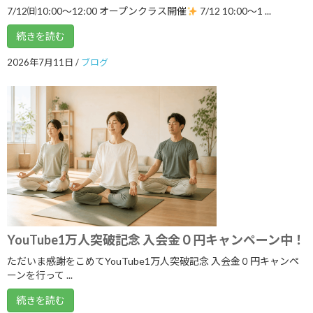
7/12㈰10:00～12:00 オープンクラス開催
7/12 10:00〜1 ...
2023年11月
続きを読む
2023年10月
2023年9月
2026年7月11日
/
ブログ
2023年8月
2023年7月
2023年6月
2023年5月
2023年4月
2023年3月
YouTube1万人突破記念 入会金０円キャンペーン中！
2023年2月
ただいま感謝をこめてYouTube1万人突破記念 入会金０円キャンペ
2023年1月
ーンを行って ...
2022年12月
続きを読む