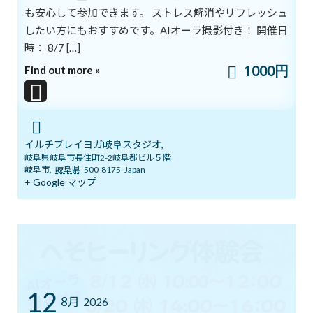
も安心して参加できます。 ストレス解消やリフレッシュ
心がストレスによって激しい衝撃を受けると脳も萎縮します。そこ
したい方にもおすすめです。AIオーラ撮影付き！ 開催日
で委縮した脳を自分で癒すことができる方法を紹介します。
脳が癒されると体と心のリラックスにも効果的です。
時： 8/7 […]
1000円
Find out more »
☆エネルギーで脳のマッサージをする
1.両手の掌に気持ちを向けて、手をこすり掌の感じに集中します。
2.両手の感覚に気持ちを向けたまま、その手を頭に近づけます。
3.その手を頭の側で広げたり近づけたりして動かしてみます。
4.呼吸は楽に吐き出します。
イルチブレイヨガ岐阜スタジオ,
5.手の動きに合わせて、脳が大きくなったり小さくなったり呼吸を
岐阜県岐阜市長住町2-2岐阜都ビル５階
岐阜市
,
岐阜県
500-8175
Japan
しているようなイメージで行うと効果的です。
+ Google マップ
スタジオでも体験できます。
体験は随時OK お気軽にお電話くださいね。
tel.058-266-7270
ブログ
カテゴリー
12
8月
2026