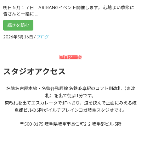
2017年9月
明日５月１７日 ARIRANGイベント開催します。 心地よい季節に
2017年8月
皆さんと一緒に ...
2017年7月
続きを読む
2017年6月
2026年5月16日
/
ブログ
2017年5月
ブログ一覧
2017年4月
2017年3月
スタジオアクセス
2017年2月
名鉄名古屋本線・名鉄各務原線 名鉄岐阜駅のロフト側改札（東改
2017年1月
札）を出て徒歩1分です。
東改札を出てエスカレータで1Fへおり、道を挟んで正面にみえる岐
2016年12月
阜都ビルの5階がイルチブレインヨガ岐阜スタジオです。
2016年11月
〒500-8175 岐阜県岐阜市長住町2-2 岐阜都ビル 5階
2016年10月
2016年9月