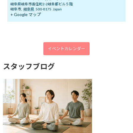
2025年12月
岐阜県岐阜市長住町2-2岐阜都ビル５階
岐阜市
,
岐阜県
500-8175
Japan
2025年11月
+ Google マップ
2025年10月
2025年9月
2025年8月
イベントカレンダー
2025年7月
スタッフブログ
2025年6月
2025年5月
2025年4月
2025年3月
2025年2月
2025年1月
2024年12月