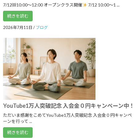
7/12㈰10:00～12:00 オープンクラス開催
7/12 10:00〜1 ...
2023年12月
続きを読む
2023年11月
2026年7月11日
/
ブログ
2023年10月
2023年9月
2023年8月
2023年7月
2023年6月
2023年5月
2023年4月
YouTube1万人突破記念 入会金０円キャンペーン中！
2023年3月
ただいま感謝をこめてYouTube1万人突破記念 入会金０円キャンペ
2023年2月
ーンを行って ...
2023年1月
続きを読む