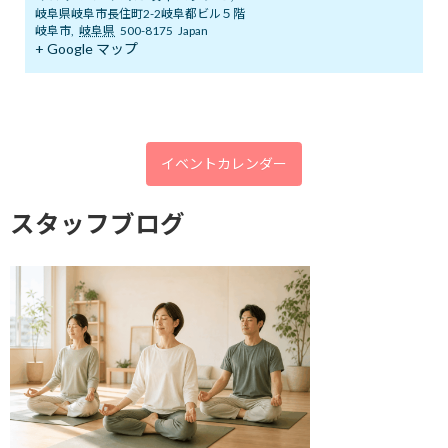
岐阜県岐阜市長住町2-2岐阜都ビル５階
2026年1月
岐阜市
,
岐阜県
500-8175
Japan
+ Google マップ
2025年12月
2025年11月
2025年10月
2025年9月
イベントカレンダー
2025年8月
スタッフブログ
2025年7月
2025年6月
2025年5月
2025年4月
2025年3月
2025年2月