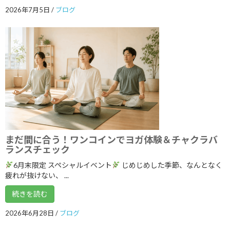
2022年12月
2026年7月5日
/
ブログ
2022年11月
2022年10月
2022年9月
2022年8月
2022年7月
2022年6月
2022年5月
まだ間に合う！ワンコインでヨガ体験＆チャクラバ
ランスチェック
2022年4月
6月末限定 スペシャルイベント
じめじめした季節、なんとなく
2022年3月
疲れが抜けない、 ...
2022年2月
続きを読む
2022年1月
2026年6月28日
/
ブログ
2021年12月