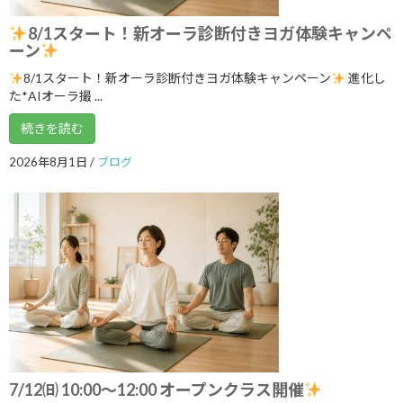
2025年1月
8/1スタート！新オーラ診断付きヨガ体験キャンペ
2024年12月
ーン
2024年11月
8/1スタート！新オーラ診断付きヨガ体験キャンペーン
進化し
た*AIオーラ撮 ...
2024年10月
続きを読む
2024年9月
2026年8月1日
/
ブログ
2024年8月
2024年7月
2024年6月
2024年5月
2024年4月
2024年3月
2024年2月
7/12㈰ 10:00～12:00 オープンクラス開催
2024年1月