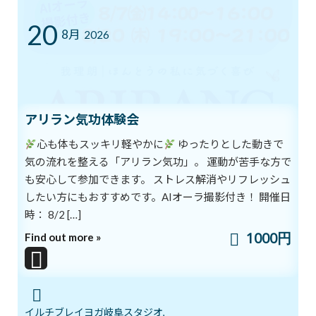
カテゴリー
20
8月
2026
ブログ
体験談
日記
アリラン気功体験会
アーカイブ
心も体もスッキリ軽やかに
ゆったりとした動きで
2026年8月
気の流れを整える「アリラン気功」。 運動が苦手な方で
2026年7月
も安心して参加できます。 ストレス解消やリフレッシュ
したい方にもおすすめです。AIオーラ撮影付き！ 開催日
2026年6月
時： 8/2 […]
2026年5月
1000円
Find out more »
2026年4月
2026年3月
2026年2月
イルチブレイヨガ岐阜スタジオ,