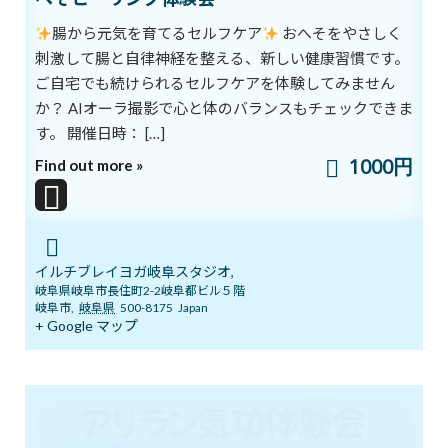
2026年6月6日
腸から元気を育てるセルフケア
おへそをやさしく
刺激して腸と自律神経を整える、新しい健康習慣です。
ご自宅でも続けられるセルフケアを体験してみません
５月１９日 3ボディ＆7チャクラ特別ト
ブログ
レーニングの案内
か？ AIオーラ撮影で心と体のバランスもチェックできま
2026年5月18日
す。 開催日時： […]
1000円
Find out more »
いよいよ明日5月１７日 ARIRANGイベ
ブログ
ント開催します！
2026年5月16日
イルチブレイヨガ岐阜スタジオ,
岐阜県岐阜市長住町2-2岐阜都ビル５階
岐阜市
,
岐阜県
500-8175
Japan
+ Google マップ
ゴールデンウイークのリズム、整えませ
ブログ
んか？
2026年5月3日