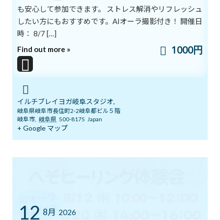
も安心して参加できます。 ストレス解消やリフレッシュ
意志であり、選択です。
したい方にもおすすめです。AIオーラ撮影付き！ 開催日
今、地球と人類が
時： 8/7 […]
直面している現実に向き合い
1000円
Find out more »
その現実を変える行動を
「今日」「私が」するのです。
あなたと私が
地球を救うという奇跡は
イルチブレイヨガ岐阜スタジオ,
何か大きな出来事やイベントによって
岐阜県岐阜市長住町2-2岐阜都ビル５階
岐阜市
,
岐阜県
500-8175
Japan
もたらされるのではありません。
+ Google マップ
奇跡と希望は
私たちが日常の中で実践する
小さな変化の中にあります。
一指 李承憲著『新人類がやってくる』
12
ブログ
カテゴリー
8月
2026