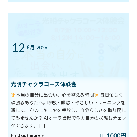
2025年1月18日
最近の投稿
8/1スタート！新オーラ診断付きヨガ
12
ブログ
体験キャンペーン
8月
新着!!
2026
2026年8月1日
7/12㈰ 10:00～12:00 オープンクラス開
ブログ
光明チャクラコース体験会
催
2026年7月11日
本当の自分に出会い、心を整える時間
毎日忙しく
頑張るあなたへ。呼吸・瞑想・やさしいトレーニングを
通して、 心のモヤモヤを手放し、自分らしさを取り戻し
YouTube1万人突破記念 入会金０円キャ
ブログ
てみませんか？ AIオーラ撮影で今の自分の状態もチェッ
ンペーン中！
クできます。 […]
2026年7月5日
1000円
Find out more »