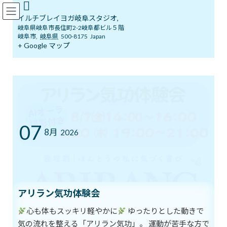
コ
ナ
イルチブレインヨガ岐阜スタジオ
ン
ビ
イルチブレイヨガ岐阜スタジオ,
テ
ゲ
岐阜県岐阜市長住町2-2岐阜都ビル５階
ン
ー
岐阜市
,
岐阜県
500-8175
Japan
ツ
シ
+ Google マップ
ブログ
へ
ョ
ス
ン
キ
に
ッ
移
イルチブレインヨガ岐阜スタジオへようこそ！
ブログ
プ
動
新人類として生きていく
新人類として生きていく
07
8月
2026
最
2025年1月15日
2025年1月15日
イルチブレインヨガ 岐阜ス
終
タジオ
更
新
新人類として生きていく
日
時
アリラン気功体験会
:
新人類になるというのは
心も体もスッキリ軽やかに
ゆったりとした動きで
昨日の私ではなく
気の流れを整える「アリラン気功」。 運動が苦手な方で
今日の私で生きるという