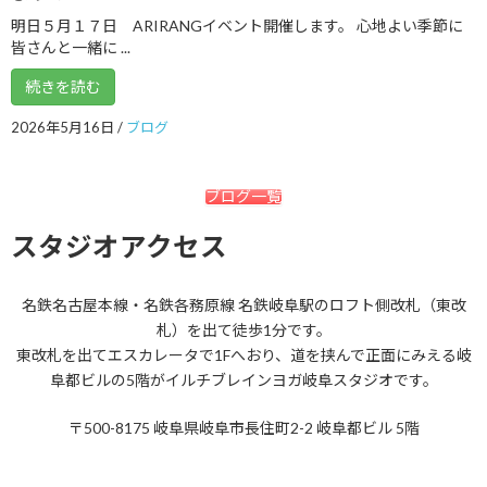
2017年10月
明日５月１７日 ARIRANGイベント開催します。 心地よい季節に
皆さんと一緒に ...
2017年9月
続きを読む
2017年8月
2017年7月
2026年5月16日
/
ブログ
2017年6月
ブログ一覧
2017年5月
スタジオアクセス
2017年4月
2017年3月
名鉄名古屋本線・名鉄各務原線 名鉄岐阜駅のロフト側改札（東改
2017年2月
札）を出て徒歩1分です。
東改札を出てエスカレータで1Fへおり、道を挟んで正面にみえる岐
2017年1月
阜都ビルの5階がイルチブレインヨガ岐阜スタジオです。
2016年12月
〒500-8175 岐阜県岐阜市長住町2-2 岐阜都ビル 5階
2016年11月
2016年10月