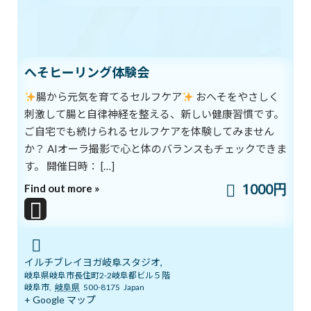
前の記事
へそヒーリング体験会
腸から元気を育てるセルフケア
おへそをやさしく
刺激して腸と自律神経を整える、新しい健康習慣です。
ご自宅でも続けられるセルフケアを体験してみません
か？ AIオーラ撮影で心と体のバランスもチェックできま
2025年あけましておめでとうございます
す。 開催日時： […]
2025年1月5日
1000円
Find out more »
次の記事
イルチブレイヨガ岐阜スタジオ,
岐阜県岐阜市長住町2-2岐阜都ビル５階
岐阜市
,
岐阜県
500-8175
Japan
+ Google マップ
寒い日が続きますね