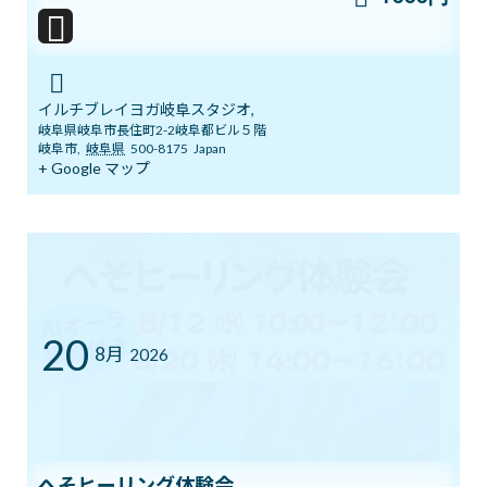
まだ間に合う！ワンコインでヨガ体験＆
ブログ
チャクラバランスチェック
2026年6月28日
イルチブレイヨガ岐阜スタジオ,
岐阜県岐阜市長住町2-2岐阜都ビル５階
岐阜市
,
岐阜県
500-8175
Japan
+ Google マップ
本日開催！オンライン無料講座 3ボデ
ブログ
ィ＆7チャクラ 特別トレーニング
2026年6月20日
明日14日(日)「癒しマルシェ」開催しま
ブログ
す
20
8月
2026
2026年6月13日
3ボディ＆7チャクラ 特別トレーニングの
ブログ
ご案内
へそヒーリング体験会