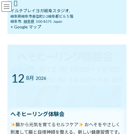
コ
ナ
イルチブレインヨガ岐阜スタジオ
ン
ビ
イルチブレイヨガ岐阜スタジオ,
テ
ゲ
岐阜県岐阜市長住町2-2岐阜都ビル５階
ン
ー
岐阜市
,
岐阜県
500-8175
Japan
ツ
シ
+ Google マップ
ブログ
へ
ョ
ス
ン
キ
に
ッ
移
イルチブレインヨガ岐阜スタジオへようこそ！
ブログ
プ
動
新生活に向けて
新生活に向けて
12
8月
2026
最
2018年2月25日
2018年2月25日
イルチブレインヨガ 岐阜ス
終
タジオ
更
新
春からの新生活に備えて今からヨガで自律神経を整えませんか？
日
時
へそヒーリング体験会
:
新しい環境や新年会やお花見...
腸から元気を育てるセルフケア
おへそをやさしく
刺激して腸と自律神経を整える、新しい健康習慣です。
春は外に意識が向きがちで、知らず知らず自分のココロやカラダ