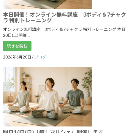
2022年8月
本日開催！オンライン無料講座 3ボディ＆7チャク
2022年7月
ラ 特別トレーニング
2022年6月
オンライン無料講座 3ボディ＆7チャクラ 特別トレーニング 本日
20日(土)開催 ...
2022年5月
続きを読む
2022年4月
2022年3月
2026年6月20日
/
ブログ
2022年2月
2022年1月
2021年12月
2021年11月
2021年10月
2021年9月
明日14日(日)「癒しマルシェ」開催します
2021年8月