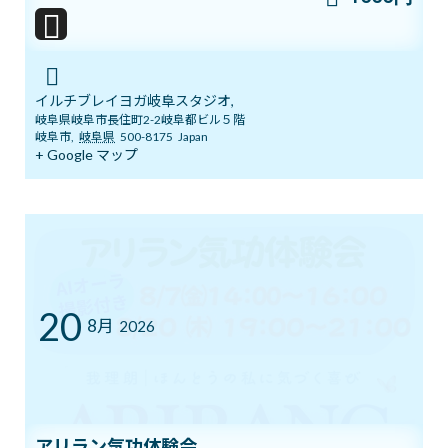
本日開催！オンライン無料講座 3ボデ
ブログ
ィ＆7チャクラ 特別トレーニング
2026年6月20日
イルチブレイヨガ岐阜スタジオ,
岐阜県岐阜市長住町2-2岐阜都ビル５階
岐阜市
,
岐阜県
500-8175
Japan
明日14日(日)「癒しマルシェ」開催しま
+ Google マップ
ブログ
す
2026年6月13日
3ボディ＆7チャクラ 特別トレーニングの
ブログ
ご案内
20
2026年6月6日
8月
2026
５月１９日 3ボディ＆7チャクラ特別ト
ブログ
レーニングの案内
2026年5月18日
アリラン気功体験会