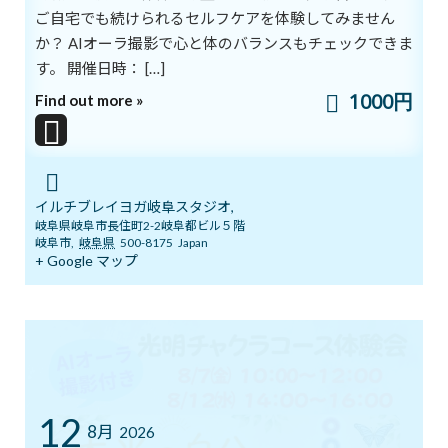
ご自宅でも続けられるセルフケアを体験してみません
のフォローは後回しにしてしまうことも。
か？ AIオーラ撮影で心と体のバランスもチェックできま
スタジオに来て自分のカラダと向き合う時間を確保しませんか？
す。 開催日時： […]
1000円
Find out more »
免疫力アップ
集中力アップ
自己肯定感アップ
イルチブレイヨガ岐阜スタジオ,
岐阜県岐阜市長住町2-2岐阜都ビル５階
で、一緒に新生活を楽しみましょう
岐阜市
,
岐阜県
500-8175
Japan
+ Google マップ
ブログ
カテゴリー
前の記事
12
8月
2026