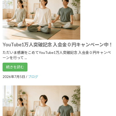
2024年9月
2024年8月
2024年7月
2024年6月
2024年5月
YouTube1万人突破記念 入会金０円キャンペーン中！
2024年4月
ただいま感謝をこめてYouTube1万人突破記念 入会金０円キャンペ
2024年3月
ーンを行って ...
2024年2月
続きを読む
2024年1月
2026年7月5日
/
ブログ
2023年12月
2023年11月
2023年10月
2023年9月