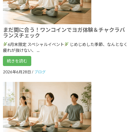
2023年8月
2023年7月
2023年6月
まだ間に合う！ワンコインでヨガ体験＆チャクラバ
ランスチェック
2023年5月
6月末限定 スペシャルイベント
じめじめした季節、なんとなく
2023年4月
疲れが抜けない、 ...
2023年3月
続きを読む
2023年2月
2026年6月28日
/
ブログ
2023年1月
2022年12月
2022年11月
2022年10月
2022年9月