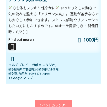
心も体もスッキリ軽やかに
ゆったりとした動きで
気の流れを整える「アリラン気功」。 運動が苦手な方で
いよいよ明日5月１７日 ARIRANGイベ
ブログ
も安心して参加できます。 ストレス解消やリフレッシュ
ント開催します！
したい方にもおすすめです。AIオーラ撮影付き！ 開催日
2026年5月16日
時： 8/2 […]
1000円
Find out more »
ゴールデンウイークのリズム、整えませ
ブログ
んか？
2026年5月3日
イルチブレイヨガ岐阜スタジオ,
岐阜県岐阜市長住町2-2岐阜都ビル５階
岐阜市
,
岐阜県
500-8175
Japan
カテゴリー
+ Google マップ
ブログ
体験談
日記
イベントカレンダー