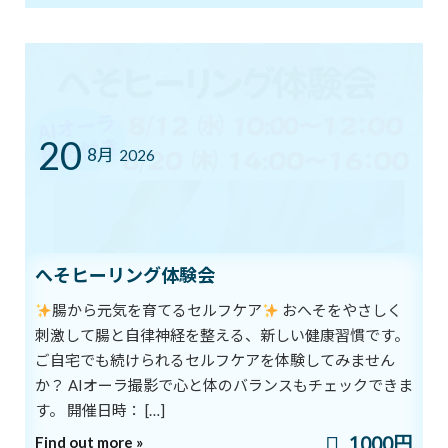
体験キャンペーン
新着!!
2026年8月1日
7/12㈰ 10:00～12:00 オープンクラス開
ブログ
催
20
8月
2026
2026年7月11日
YouTube1万人突破記念 入会金０円キャ
ブログ
ンペーン中！
へそヒーリング体験会
2026年7月5日
腸から元気を育てるセルフケア
おへそをやさしく
刺激して腸と自律神経を整える、新しい健康習慣です。
まだ間に合う！ワンコインでヨガ体験＆
ご自宅でも続けられるセルフケアを体験してみません
ブログ
チャクラバランスチェック
か？ AIオーラ撮影で心と体のバランスもチェックできま
2026年6月28日
す。 開催日時： […]
1000円
Find out more »