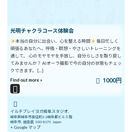
2月22日
光明チャクラコース体験会
2018年2月22日
次の記事
本当の自分に出会い、心を整える時間
毎日忙しく
頑張るあなたへ。呼吸・瞑想・やさしいトレーニングを
通して、 心のモヤモヤを手放し、自分らしさを取り戻し
てみませんか？ AIオーラ撮影で今の自分の状態もチェッ
クできます。 […]
1000円
Find out more »
あなたがしたいことはなんですか？
2018年2月26日
イルチブレイヨガ岐阜スタジオ,
最近の投稿
岐阜県岐阜市長住町2-2岐阜都ビル５階
岐阜市
,
岐阜県
500-8175
Japan
+ Google マップ
8/1スタート！新オーラ診断付きヨガ
ブログ