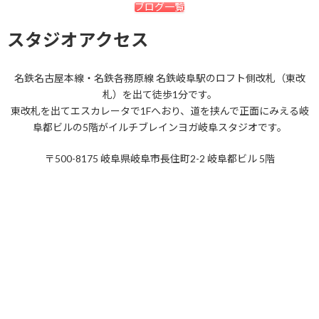
ブログ一覧
2018年6月
スタジオアクセス
2018年5月
2018年4月
名鉄名古屋本線・名鉄各務原線 名鉄岐阜駅のロフト側改札（東改
札）を出て徒歩1分です。
2018年3月
東改札を出てエスカレータで1Fへおり、道を挟んで正面にみえる岐
2018年2月
阜都ビルの5階がイルチブレインヨガ岐阜スタジオです。
2018年1月
〒500-8175 岐阜県岐阜市長住町2-2 岐阜都ビル 5階
2017年12月
2017年11月
2017年10月
2017年9月
2017年8月
2017年7月