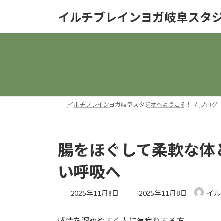
コ
ナ
イルチブレインヨガ岐阜スタ
ン
ビ
テ
ゲ
ン
ー
ツ
シ
へ
ョ
ス
ン
キ
に
ッ
移
イルチブレインヨガ岐阜スタジオへようこそ！
ブログ
プ
動
腸をほぐして柔軟な体
い呼吸へ
最
2025年11月8日
2025年11月8日
イル
終
更
感情を溜めやすく人に気疲れする方
新