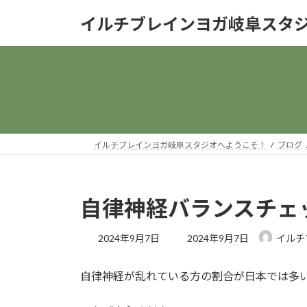
コ
ナ
イルチブレインヨガ岐阜スタ
ン
ビ
テ
ゲ
ン
ー
ツ
シ
へ
ョ
ス
ン
キ
に
ッ
移
イルチブレインヨガ岐阜スタジオへようこそ！
ブログ
プ
動
自律神経バランスチェ
最
2024年9月7日
2024年9月7日
イルチ
終
更
自律神経が乱れている方の割合が日本では多
新
日
時