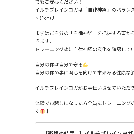
でもご安心ください！
:
イルチブレインヨガは「自律神経」のバラン
ヽ(^o^)丿
まずはご自分の「自律神経」を把握する事か
きます。
トレーニング後に自律神経の変化を確認して
自分の体は自分で守る
自分の体の事に関心を向けて本来ある健康な姿に
イルチブレインヨガがお手伝いさせていただきま
体験でお越しになった方全員にトレーニング
す
↓
【衝撃の結果…】イルチブレインヨガ