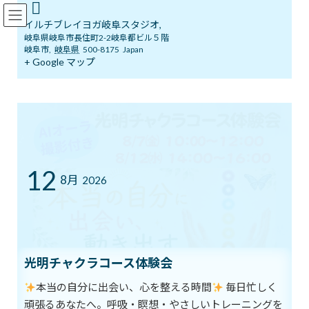
コ
ナ
イルチブレインヨガ岐阜スタジオ
ン
ビ
イルチブレイヨガ岐阜スタジオ,
テ
ゲ
岐阜県岐阜市長住町2-2岐阜都ビル５階
ン
ー
岐阜市
,
岐阜県
500-8175
Japan
ツ
シ
+ Google マップ
ブログ
へ
ョ
ス
ン
キ
に
ッ
移
イルチブレインヨガ岐阜スタジオへようこそ！
ブログ
誠実
プ
動
誠実
12
8月
2026
最
2020年4月12日
2020年4月12日
イルチブレインヨガ 岐阜ス
終
タジオ
更
新
誠実さは、
日
時
筋肉を鍛える運動と同じように
:
光明チャクラコース体験会
訓練で身につけられます。
本当の自分に出会い、心を整える時間
毎日忙しく
人は筋肉を鍛えるために
頑張るあなたへ。呼吸・瞑想・やさしいトレーニングを