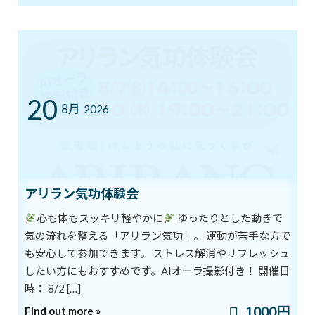
8/1スタート！新オーラ診断付きヨガ
ブログ
体験キャンペーン
2026年8月1日
20
8月
2026
7/12㈰ 10:00～12:00 オープンクラス開
ブログ
催
2026年7月11日
アリラン気功体験会
YouTube1万人突破記念 入会金０円キャ
ブログ
ンペーン中！
心も体もスッキリ軽やかに
ゆったりとした動きで
2026年7月5日
気の流れを整える「アリラン気功」。 運動が苦手な方で
も安心して参加できます。 ストレス解消やリフレッシュ
したい方にもおすすめです。AIオーラ撮影付き！ 開催日
時： 8/2 […]
まだ間に合う！ワンコインでヨガ体験＆
ブログ
チャクラバランスチェック
1000円
Find out more »