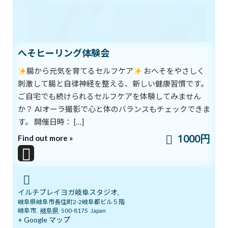
へそヒーリング体験会
ご自宅でリフレッシュ！今だからこそ体と心の充電をしませんか？
腸から元気を育てるセルフケア
おへそをやさしく
刺激して腸と自律神経を整える、新しい健康習慣です。
2020年4月10日
ご自宅でも続けられるセルフケアを体験してみません
次の記事
か？ AIオーラ撮影で心と体のバランスもチェックできま
す。 開催日時： […]
1000円
Find out more »
安らぎ
イルチブレイヨガ岐阜スタジオ,
岐阜県岐阜市長住町2-2岐阜都ビル５階
2020年4月13日
岐阜市
,
岐阜県
500-8175
Japan
+ Google マップ
最近の投稿