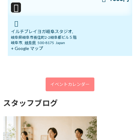
2026年6月28日
本日開催！オンライン無料講座 3ボデ
ブログ
イルチブレイヨガ岐阜スタジオ,
ィ＆7チャクラ 特別トレーニング
岐阜県岐阜市長住町2-2岐阜都ビル５階
2026年6月20日
岐阜市
,
岐阜県
500-8175
Japan
+ Google マップ
明日14日(日)「癒しマルシェ」開催しま
ブログ
す
2026年6月13日
イベントカレンダー
スタッフブログ
3ボディ＆7チャクラ 特別トレーニングの
ブログ
ご案内
2026年6月6日
５月１９日 3ボディ＆7チャクラ特別ト