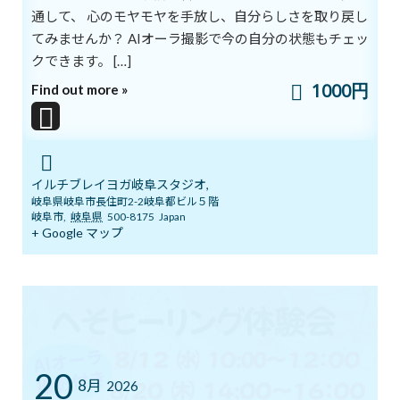
重いものを持ち上げたりします。
通して、 心のモヤモヤを手放し、自分らしさを取り戻し
てみませんか？ AIオーラ撮影で今の自分の状態もチェッ
それに成功することも
クできます。 […]
失敗することもあります。
1000円
Find out more »
しかし成功しないときも
筋肉は鍛えられているのです。
大事なのは、
挑戦すること、
イルチブレイヨガ岐阜スタジオ,
岐阜県岐阜市長住町2-2岐阜都ビル５階
やってみること、
岐阜市
,
岐阜県
500-8175
Japan
少しずつでも誠実にやること。
+ Google マップ
ilchi.lee
ブログ
カテゴリー
前の記事
20
8月
2026