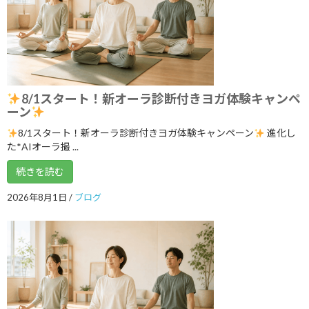
ブログ
レーニングの案内
2026年5月18日
いよいよ明日5月１７日 ARIRANGイベ
ブログ
ント開催します！
8/1スタート！新オーラ診断付きヨガ体験キャンペ
ーン
2026年5月16日
8/1スタート！新オーラ診断付きヨガ体験キャンペーン
進化し
た*AIオーラ撮 ...
ゴールデンウイークのリズム、整えませ
続きを読む
ブログ
んか？
2026年5月3日
2026年8月1日
/
ブログ
カテゴリー
ブログ
体験談