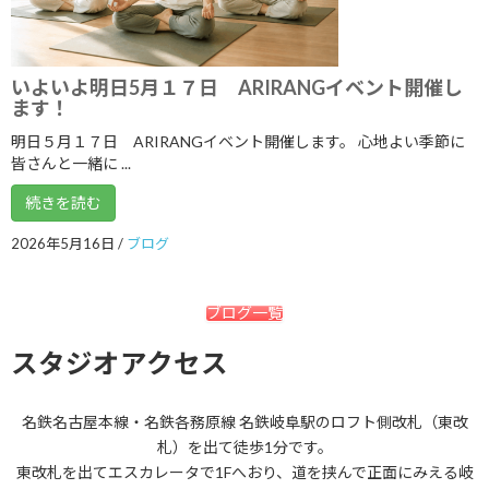
2020年9月
2020年8月
2020年7月
いよいよ明日5月１７日 ARIRANGイベント開催し
ます！
2020年6月
明日５月１７日 ARIRANGイベント開催します。 心地よい季節に
2020年5月
皆さんと一緒に ...
2020年4月
続きを読む
2020年3月
2026年5月16日
/
ブログ
2020年2月
ブログ一覧
2020年1月
スタジオアクセス
2019年12月
2019年11月
名鉄名古屋本線・名鉄各務原線 名鉄岐阜駅のロフト側改札（東改
2019年10月
札）を出て徒歩1分です。
東改札を出てエスカレータで1Fへおり、道を挟んで正面にみえる岐
2019年9月