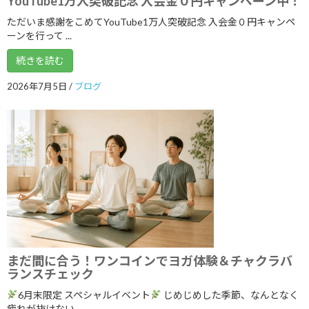
YouTube1万人突破記念 入会金０円キャンペーン中！
2025年11月
ただいま感謝をこめてYouTube1万人突破記念 入会金０円キャンペ
2025年10月
ーンを行って ...
2025年9月
続きを読む
2025年8月
2026年7月5日
/
ブログ
2025年7月
2025年6月
2025年5月
2025年4月
2025年3月
2025年2月
2025年1月
まだ間に合う！ワンコインでヨガ体験＆チャクラバ
ランスチェック
2024年12月
6月末限定 スペシャルイベント
じめじめした季節、なんとなく
2024年11月
疲れが抜けない、 ...