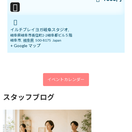
太陽の恵み
イルチブレイヨガ岐阜スタジオ,
2018年4月13日
岐阜県岐阜市長住町2-2岐阜都ビル５階
岐阜市
,
岐阜県
500-8175
Japan
+ Google マップ
最近の投稿
8/1スタート！新オーラ診断付きヨガ
ブログ
体験キャンペーン
新着!!
2026年8月1日
イベントカレンダー
スタッフブログ
7/12㈰ 10:00～12:00 オープンクラス開
ブログ
催
2026年7月11日