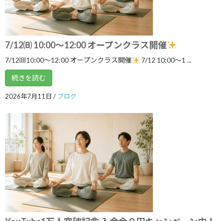
3ボディ＆7チャクラ 特別トレーニングの
ブログ
ご案内
2026年6月6日
7/12㈰ 10:00～12:00 オープンクラス開催
7/12㈰10:00～12:00 オープンクラス開催
7/12 10:00〜1 ...
続きを読む
５月１９日 3ボディ＆7チャクラ特別ト
ブログ
レーニングの案内
2026年7月11日
/
ブログ
2026年5月18日
いよいよ明日5月１７日 ARIRANGイベ
ブログ
ント開催します！
2026年5月16日
ゴールデンウイークのリズム、整えませ
ブログ
んか？
2026年5月3日