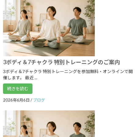
2024年2月
2024年1月
2023年12月
2023年11月
2023年10月
3ボディ＆7チャクラ 特別トレーニングのご案内
2023年9月
3ボディ＆7チャクラ 特別トレーニングを参加無料・オンラインで開
2023年8月
催します。 最近 ...
2023年7月
続きを読む
2023年6月
2026年6月6日
/
ブログ
2023年5月
2023年4月
2023年3月