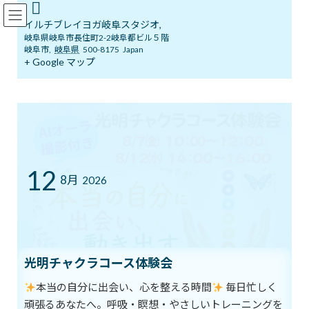
コ
ナ
イルチブレインヨガ岐阜スタジオ
ン
ビ
イルチブレイヨガ岐阜スタジオ,
テ
ゲ
岐阜県岐阜市長住町2-2岐阜都ビル５階
ン
ー
岐阜市
,
岐阜県
500-8175
Japan
ツ
シ
+ Google マップ
ブログ
へ
ョ
ス
ン
キ
に
ッ
移
イルチブレインヨガ岐阜スタジオへようこそ！
ブログ
プ
動
5/5は、メディアコスモスへGO！
5/5は、メディアコスモスへ
12
8月
2026
GO！
最
2018年4月12日
2018年4月12日
イルチブレインヨガ 岐阜ス
終
タジオ
更
光明チャクラコース体験会
新
5/5こどもの日に、
日
時
本当の自分に出会い、心を整える時間
毎日忙しく
メディアコスモスにて、「お仕事コレクション」に参加させていた
:
だきます
頑張るあなたへ。呼吸・瞑想・やさしいトレーニングを