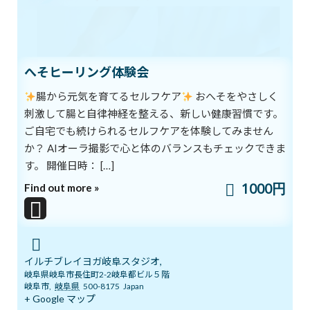
イルチブレインヨガ岐阜スタジオへようこそ！
へそヒーリング体験会
イルチブレインヨガ岐阜スタジオ 岐阜で、 心と体を整える
時間 体操・呼吸・瞑想を組み合わせ、自分の状態に気づく
腸から元気を育てるセルフケア
おへそをやさしく
時間を。 初めての方も、その日の体調や経験に合わせて…
刺激して腸と自律神経を整える、新しい健康習慣です。
ご自宅でも続けられるセルフケアを体験してみません
か？ AIオーラ撮影で心と体のバランスもチェックできま
イルチブレインヨガ岐阜スタジオ
す。 開催日時： […]
1000円
Find out more »
イルチブレイヨガ岐阜スタジオ,
岐阜県岐阜市長住町2-2岐阜都ビル５階
岐阜市
,
岐阜県
500-8175
Japan
+ Google マップ