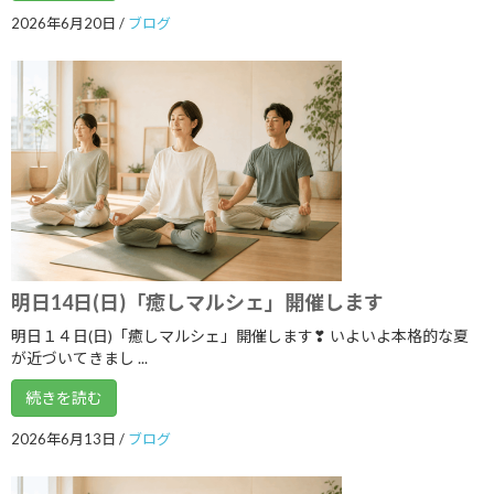
2025年3月
2026年6月20日
/
ブログ
2025年2月
2025年1月
2024年12月
2024年11月
2024年10月
2024年9月
2024年8月
明日14日(日)「癒しマルシェ」開催します
2024年7月
明日１４日(日)「癒しマルシェ」開催します❣ いよいよ本格的な夏
が近づいてきまし ...
2024年6月
続きを読む
2024年5月
2026年6月13日
/
ブログ
2024年4月
2024年3月