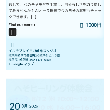
たくさんの方にお会いできるのを楽しみにしてます。
通して、 心のモヤモヤを手放し、自分らしさを取り戻し
オーラ撮影が、なんと無料で体験できちゃいます♡
てみませんか？ AIオーラ撮影で今の自分の状態もチェッ
クできます。 […]
イルチブレインヨガ岐阜スタジオ
1000円
Find out more »
岐阜市長住町2-2岐阜都ビル5階
058-266-7270
イルチブレイヨガ岐阜スタジオ,
岐阜県岐阜市長住町2-2岐阜都ビル５階
岐阜市
,
岐阜県
500-8175
Japan
+ Google マップ
20
8月
2026