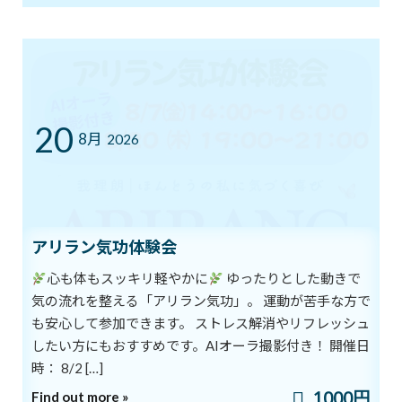
ブログ
カテゴリー
前の記事
20
8月
2026
アリラン気功体験会
純粋で条件のない愛
心も体もスッキリ軽やかに
ゆったりとした動きで
2018年4月11日
気の流れを整える「アリラン気功」。 運動が苦手な方で
次の記事
も安心して参加できます。 ストレス解消やリフレッシュ
したい方にもおすすめです。AIオーラ撮影付き！ 開催日
時： 8/2 […]
1000円
Find out more »