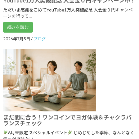
YouTube1万人突破記念 入会金０円キャンペーン中！
ただいま感謝をこめてYouTube1万人突破記念 入会金０円キャンペ
ーンを行って ...
続きを読む
カテゴリー
2026年7月5日
/
ブログ
ブログ
体験談
日記
アーカイブ
2026年8月
2026年7月
2026年6月
まだ間に合う！ワンコインでヨガ体験＆チャクラバ
ランスチェック
2026年5月
6月末限定 スペシャルイベント
じめじめした季節、なんとなく
2026年4月
疲れが抜けない、 ...