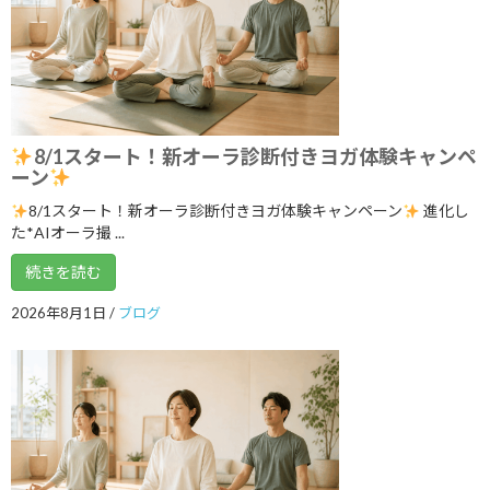
YouTube1万人突破記念 入会金０円キャ
ブログ
ンペーン中！
2026年7月5日
まだ間に合う！ワンコインでヨガ体験＆
ブログ
8/1スタート！新オーラ診断付きヨガ体験キャンペ
チャクラバランスチェック
ーン
2026年6月28日
8/1スタート！新オーラ診断付きヨガ体験キャンペーン
進化し
た*AIオーラ撮 ...
本日開催！オンライン無料講座 3ボデ
続きを読む
ブログ
ィ＆7チャクラ 特別トレーニング
2026年8月1日
/
ブログ
2026年6月20日
明日14日(日)「癒しマルシェ」開催しま
ブログ
す
2026年6月13日