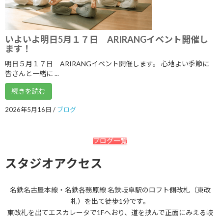
2022年1月
2021年12月
いよいよ明日5月１７日 ARIRANGイベント開催し
ます！
2021年11月
明日５月１７日 ARIRANGイベント開催します。 心地よい季節に
2021年10月
皆さんと一緒に ...
2021年9月
続きを読む
2021年8月
2026年5月16日
/
ブログ
2021年7月
ブログ一覧
2021年6月
2021年5月
スタジオアクセス
2021年4月
名鉄名古屋本線・名鉄各務原線 名鉄岐阜駅のロフト側改札（東改
2021年3月
札）を出て徒歩1分です。
2021年2月
東改札を出てエスカレータで1Fへおり、道を挟んで正面にみえる岐