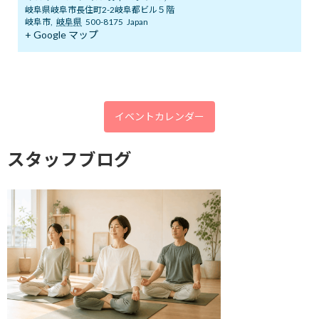
岐阜県岐阜市長住町2-2岐阜都ビル５階
2026年5月
岐阜市
,
岐阜県
500-8175
Japan
+ Google マップ
2026年4月
2026年3月
2026年2月
イベントカレンダー
2026年1月
2025年12月
スタッフブログ
2025年11月
2025年10月
2025年9月
2025年8月
2025年7月
2025年6月