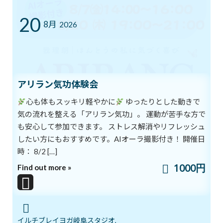
20
ゴールデンウイークのリズム、整えませ
8月
ブログ
2026
んか？
2026年5月3日
アリラン気功体験会
カテゴリー
心も体もスッキリ軽やかに
ゆったりとした動きで
ブログ
気の流れを整える「アリラン気功」。 運動が苦手な方で
体験談
も安心して参加できます。 ストレス解消やリフレッシュ
したい方にもおすすめです。AIオーラ撮影付き！ 開催日
日記
時： 8/2 […]
1000円
アーカイブ
Find out more »
2026年8月
2026年7月
2026年6月
イルチブレイヨガ岐阜スタジオ,