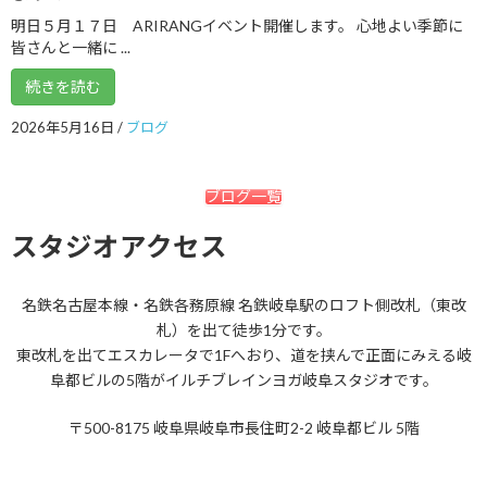
2018年2月
明日５月１７日 ARIRANGイベント開催します。 心地よい季節に
皆さんと一緒に ...
2018年1月
続きを読む
2017年12月
2026年5月16日
/
ブログ
2017年11月
2017年10月
ブログ一覧
2017年9月
スタジオアクセス
2017年8月
2017年7月
名鉄名古屋本線・名鉄各務原線 名鉄岐阜駅のロフト側改札（東改
札）を出て徒歩1分です。
2017年6月
東改札を出てエスカレータで1Fへおり、道を挟んで正面にみえる岐
2017年5月
阜都ビルの5階がイルチブレインヨガ岐阜スタジオです。
2017年4月
〒500-8175 岐阜県岐阜市長住町2-2 岐阜都ビル 5階
2017年3月