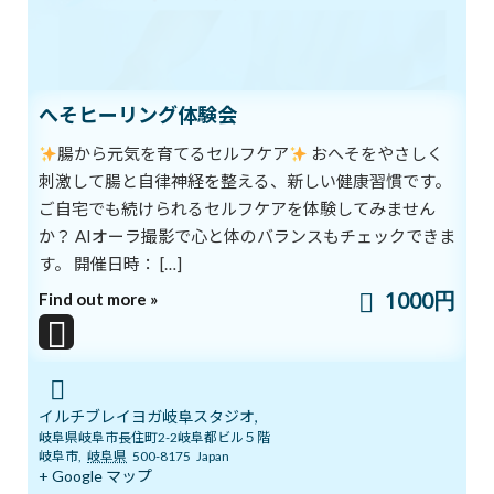
の中で行っていくことにより、人類はあらゆる違いを超えて、共感
と共存の道を選択することができると、私たちは信じています。
～ECO地球市民のブログより～（イルチブレインヨガ岐阜スタジ
オはECOの賛助会員です。）
へそヒーリング体験会
ブログ
カテゴリー
腸から元気を育てるセルフケア
おへそをやさしく
刺激して腸と自律神経を整える、新しい健康習慣です。
ご自宅でも続けられるセルフケアを体験してみません
前の記事
か？ AIオーラ撮影で心と体のバランスもチェックできま
す。 開催日時： […]
1000円
Find out more »
夢を叶える方法
イルチブレイヨガ岐阜スタジオ,
岐阜県岐阜市長住町2-2岐阜都ビル５階
2018年6月13日
岐阜市
,
岐阜県
500-8175
Japan
+ Google マップ
次の記事