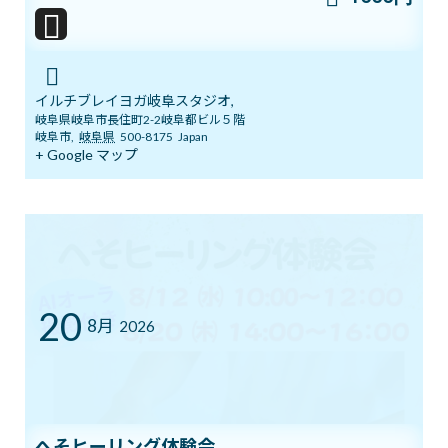
2026年7月11日
YouTube1万人突破記念 入会金０円キャ
ブログ
イルチブレイヨガ岐阜スタジオ,
ンペーン中！
岐阜県岐阜市長住町2-2岐阜都ビル５階
2026年7月5日
岐阜市
,
岐阜県
500-8175
Japan
+ Google マップ
まだ間に合う！ワンコインでヨガ体験＆
ブログ
チャクラバランスチェック
2026年6月28日
20
8月
2026
本日開催！オンライン無料講座 3ボデ
ブログ
ィ＆7チャクラ 特別トレーニング
2026年6月20日
へそヒーリング体験会