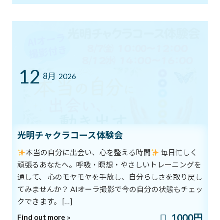
12
8月
2026
骨盤のはなし
2018年6月17日
最近の投稿
光明チャクラコース体験会
8/1スタート！新オーラ診断付きヨガ
ブログ
本当の自分に出会い、心を整える時間
毎日忙しく
体験キャンペーン
新着!!
頑張るあなたへ。呼吸・瞑想・やさしいトレーニングを
2026年8月1日
通して、 心のモヤモヤを手放し、自分らしさを取り戻し
てみませんか？ AIオーラ撮影で今の自分の状態もチェッ
クできます。 […]
7/12㈰ 10:00～12:00 オープンクラス開
ブログ
催
1000円
Find out more »