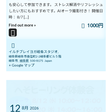
も安心して参加できます。 ストレス解消やリフレッシュ
このままでは、人も地球もやせ細って疲弊し、そう遠くない未来
したい方にもおすすめです。AIオーラ撮影付き！ 開催日
に滅んでしまうだろうと警鐘を鳴らす学者たちもいます。
時： 8/7 […]
地球と人類文明の危機を救うために、私たちは何をしたらいいの
1000円
Find out more »
でしょうか？
地球を追い込んだのが人類なら、解決する主体も人類にあるはず
です。地球の問題を自分自身の問題ととらえ、闇雲に心配するの
ではなく「私は何をするのか？」と考えてみませんか？
イルチブレイヨガ岐阜スタジオ,
岐阜県岐阜市長住町2-2岐阜都ビル５階
岐阜市
,
岐阜県
500-8175
Japan
6月15日は「地球人の日」です。2001年にソウルで、世界中から集
+ Google マップ
まった地球人とともに「地球人宣言大会」が開催されて以来、
ECOでもこの日にイベントを行ってきました。私たちが地球人で
あることを自覚し、この地球への責任を感じるときに、現在人類
と地球がさらされている環境汚染や戦争や人間性の堕落から抜け
だせるのではないでしょうか。
人類愛、地球愛の志に同意して参加する地球人が1億人いれば、こ
12
の地球には希望があります。地球人としての具体的な実践を生活
8月
2026