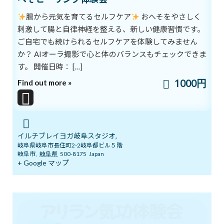
明日14日(日)「癒しマルシェ」開催しま
ブログ
す
腸から元気を育てるセルフケア
おへそをやさしく
2026年6月13日
刺激して腸と自律神経を整える、新しい健康習慣です。
ご自宅でも続けられるセルフケアを体験してみません
か？ AIオーラ撮影で心と体のバランスもチェックできま
3ボディ＆7チャクラ 特別トレーニングの
ブログ
す。 開催日時： […]
ご案内
1000円
Find out more »
2026年6月6日
５月１９日 3ボディ＆7チャクラ特別ト
ブログ
レーニングの案内
イルチブレイヨガ岐阜スタジオ,
2026年5月18日
岐阜県岐阜市長住町2-2岐阜都ビル５階
岐阜市
,
岐阜県
500-8175
Japan
+ Google マップ
いよいよ明日5月１７日 ARIRANGイベ
ブログ
ント開催します！
2026年5月16日