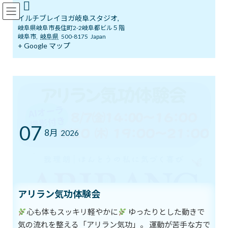
コ
ナ
イルチブレインヨガ岐阜スタジオ
ン
ビ
イルチブレイヨガ岐阜スタジオ,
テ
ゲ
岐阜県岐阜市長住町2-2岐阜都ビル５階
ン
ー
岐阜市
,
岐阜県
500-8175
Japan
ツ
シ
+ Google マップ
ブログ
へ
ョ
ス
ン
キ
に
ッ
移
イルチブレインヨガ岐阜スタジオへようこそ！
ブログ
プ
動
6月15日 明日は【地球人の日】
6月15日 明日は【地球人の日】
07
8月
2026
最
2018年6月14日
2018年6月14日
イルチブレインヨガ 岐阜ス
終
タジオ
更
新
20世紀以降、世界の人口は爆発的に増加し、今や70億人を超えた
日
時
と言われています。近年の爆発的な人口増加によって、地球環境は
アリラン気功体験会
:
さらに悪化し、限られた天然資源を奪い合う精神が一段と世界に
心も体もスッキリ軽やかに
ゆったりとした動きで
蔓延しています。
気の流れを整える「アリラン気功」。 運動が苦手な方で