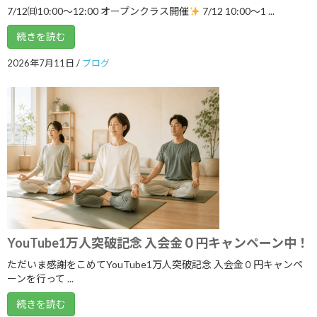
2024年5月
7/12㈰10:00～12:00 オープンクラス開催
7/12 10:00〜1 ...
2024年4月
続きを読む
2024年3月
2026年7月11日
/
ブログ
2024年2月
2024年1月
2023年12月
2023年11月
2023年10月
2023年9月
2023年8月
YouTube1万人突破記念 入会金０円キャンペーン中！
2023年7月
ただいま感謝をこめてYouTube1万人突破記念 入会金０円キャンペ
ーンを行って ...
2023年6月
続きを読む
2023年5月