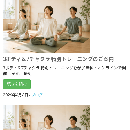
2024年2月
2024年1月
2023年12月
2023年11月
2023年10月
2023年9月
3ボディ＆7チャクラ 特別トレーニングのご案内
2023年8月
3ボディ＆7チャクラ 特別トレーニングを参加無料・オンラインで開
催します。 最近 ...
2023年7月
続きを読む
2023年6月
2026年6月6日
/
ブログ
2023年5月
2023年4月
2023年3月
2023年2月