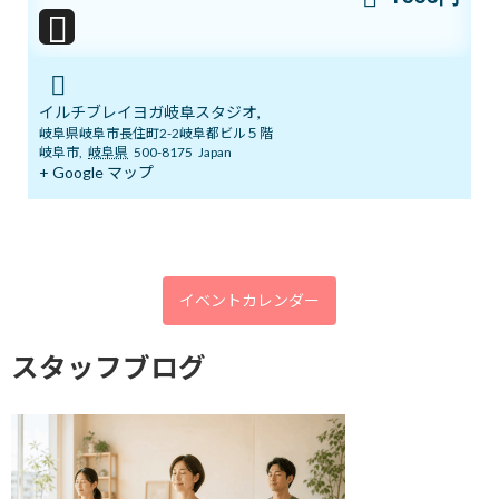
感情に乗る
イルチブレイヨガ岐阜スタジオ,
2019年11月6日
岐阜県岐阜市長住町2-2岐阜都ビル５階
岐阜市
,
岐阜県
500-8175
Japan
最近の投稿
+ Google マップ
8/1スタート！新オーラ診断付きヨガ
ブログ
体験キャンペーン
2026年8月1日
イベントカレンダー
7/12㈰ 10:00～12:00 オープンクラス開
スタッフブログ
ブログ
催
2026年7月11日
YouTube1万人突破記念 入会金０円キャ
ブログ