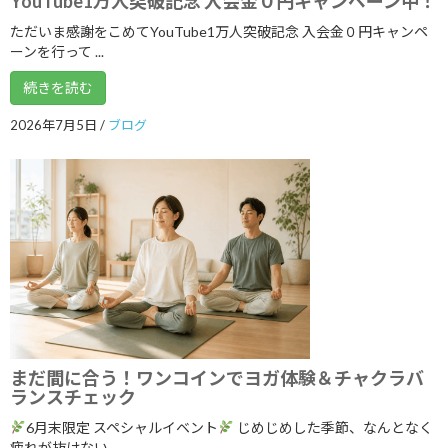
YouTube1万人突破記念 入会金０円キャンペーン中！
ただいま感謝をこめてYouTube1万人突破記念 入会金０円キャンペ
ーンを行って ...
カテゴリー
続きを読む
ブログ
2026年7月5日
/
ブログ
体験談
日記
アーカイブ
2026年8月
2026年7月
2026年6月
まだ間に合う！ワンコインでヨガ体験＆チャクラバ
2026年5月
ランスチェック
2026年4月
6月末限定 スペシャルイベント
じめじめした季節、なんとなく
疲れが抜けない、 ...