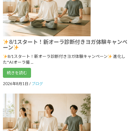
ンペーン中！
2026年7月5日
まだ間に合う！ワンコインでヨガ体験＆
ブログ
チャクラバランスチェック
8/1スタート！新オーラ診断付きヨガ体験キャンペ
2026年6月28日
ーン
8/1スタート！新オーラ診断付きヨガ体験キャンペーン
進化し
た*AIオーラ撮 ...
本日開催！オンライン無料講座 3ボデ
ブログ
続きを読む
ィ＆7チャクラ 特別トレーニング
2026年6月20日
2026年8月1日
/
ブログ
明日14日(日)「癒しマルシェ」開催しま
ブログ
す
2026年6月13日