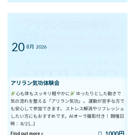
ブログ
カテゴリー
前の記事
20
8月
2026
アリラン気功体験会
脚がすっきりスリムに
心も体もスッキリ軽やかに
ゆったりとした動きで
2019年11月4日
気の流れを整える「アリラン気功」。 運動が苦手な方で
次の記事
も安心して参加できます。 ストレス解消やリフレッシュ
したい方にもおすすめです。AIオーラ撮影付き！ 開催日
時： 8/2 […]
1000円
Find out more »