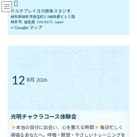
コ
ナ
イルチブレインヨガ岐阜スタジオ
ン
ビ
イルチブレイヨガ岐阜スタジオ,
テ
ゲ
岐阜県岐阜市長住町2-2岐阜都ビル５階
ン
ー
岐阜市
,
岐阜県
500-8175
Japan
ツ
シ
+ Google マップ
ブログ
へ
ョ
ス
ン
キ
に
ッ
移
イルチブレインヨガ岐阜スタジオへようこそ！
ブログ
プ
動
夢を見つけて実現する１年！
夢を見つけて実現する１年！
12
8月
2026
最
2019年11月5日
2019年11月5日
イルチブレインヨガ 岐阜ス
終
タジオ
更
新
脳教育は、人間の脳の独自機能の1つである創造性を開発します。
日
時
人間の脳だけが創造性を駆使し、想像力を現実に変えることがで
光明チャクラコース体験会
:
きます。
本当の自分に出会い、心を整える時間
毎日忙しく
頑張るあなたへ。呼吸・瞑想・やさしいトレーニングを
そんな脳教育をベースとし、自分の夢や進路を模索し「夢を叶え