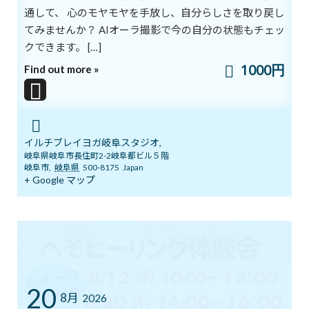
通して、 心のモヤモヤを手放し、自分らしさを取り戻し
る１年」を過ごせる学校がベンシャミン人間性英才学校です。
てみませんか？ AIオーラ撮影で今の自分の状態もチェッ
プロジェクトの企画から実行まで自主的に行い自分と向き合う１
年を過ごします。
クできます。 […]
うらやましい！！
1000円
Find out more »
オルタナティブスクールですから一般の学校と両立することもでき
ますよ。
12月7日、ベンシャミン人間性英才学校の生徒が、どんな１年を過
ごすことができるのかを語ってくれることになりました！
イルチブレイヨガ岐阜スタジオ,
オンラインですから、ご自宅で参加していただけます。まだ小さ
岐阜県岐阜市長住町2-2岐阜都ビル５階
岐阜市
,
岐阜県
500-8175
Japan
いお子さんの親御さんも、色んな教育に興味のある方も、ぜひご
+ Google マップ
参加くださいませ！
ご興味ある方はスタジオまでご連絡ください(^^)
20
8月
2026