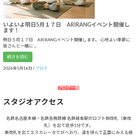
2022年1月
2021年12月
いよいよ明日5月１７日 ARIRANGイベント開催し
2021年11月
ます！
2021年10月
明日５月１７日 ARIRANGイベント開催します。 心地よい季節に
皆さんと一緒に ...
2021年9月
続きを読む
2021年8月
2026年5月16日
/
ブログ
2021年7月
2021年6月
ブログ一覧
2021年5月
スタジオアクセス
2021年4月
2021年3月
名鉄名古屋本線・名鉄各務原線 名鉄岐阜駅のロフト側改札（東改
札）を出て徒歩1分です。
2021年2月
東改札を出てエスカレータで1Fへおり、道を挟んで正面にみえる岐