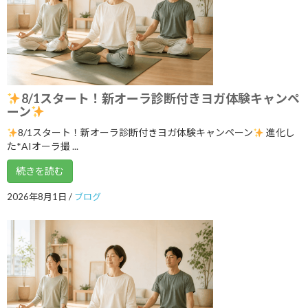
2026年6月13日
3ボディ＆7チャクラ 特別トレーニングの
ブログ
ご案内
2026年6月6日
8/1スタート！新オーラ診断付きヨガ体験キャンペ
ーン
8/1スタート！新オーラ診断付きヨガ体験キャンペーン
進化し
５月１９日 3ボディ＆7チャクラ特別ト
ブログ
た*AIオーラ撮 ...
レーニングの案内
2026年5月18日
続きを読む
2026年8月1日
/
ブログ
いよいよ明日5月１７日 ARIRANGイベ
ブログ
ント開催します！
2026年5月16日
ゴールデンウイークのリズム、整えませ