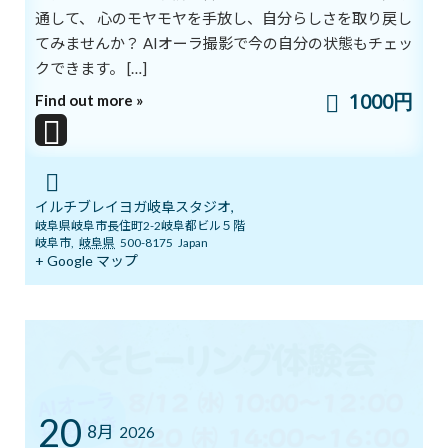
通して、 心のモヤモヤを手放し、自分らしさを取り戻し
く、公益にもとづく夢です。イルチ健康法の理論では、自分の利益
てみませんか？ AIオーラ撮影で今の自分の状態もチェッ
のためだけの目標であれば、エネルギーの波動は強まらず、脳は
一部の能力しか発揮できません。
クできます。 […]
1000円
Find out more »
夢やビジョンの実現は本来、自己の欲求を満たすものでなく、自
己の「完成」を目指すものです。完成への道を歩むことで、生き方
が「競争」から「調和」へとシフトします。その結果、脳の力の発
揮のされ方が大きく変わっていきます。ビジネスなどの世界での成
功でも、何のための成功なのかによって、あなたに流れ込む宇宙の
イルチブレイヨガ岐阜スタジオ,
エネルギーはバケツ一杯ほどの量になったり、海のように巨大で
岐阜県岐阜市長住町2-2岐阜都ビル５階
岐阜市
,
岐阜県
500-8175
Japan
限りないものになったりするのです。
+ Google マップ
イルチ健康法の基本的な原理では、欲望、支配、競争、所有、私
益といったものは、いずれも感情の声です。感情の声は、あなた
に人より早く、多くのものを所有するよう要求します。その要求
に従うと、人間にとってもっとも大切な調和やバランスが崩れてし
まいます。それが、心身の不健康へとつながります。
20
感情の声をコントロールするのは、一般的には「理性」だと考え
8月
2026