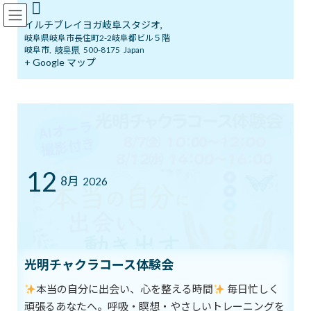
コ
ナ
イルチブレインヨガ岐阜スタジオ
ン
ビ
イルチブレイヨガ岐阜スタジオ,
テ
ゲ
岐阜県岐阜市長住町2-2岐阜都ビル５階
ン
ー
岐阜市
,
岐阜県
500-8175
Japan
ツ
シ
+ Google マップ
ブログ
へ
ョ
ス
ン
キ
に
ッ
移
イルチブレインヨガ岐阜スタジオへようこそ！
ブログ
プ
動
大きな夢が脳を開花させる
大きな夢が脳を開花させる
12
8月
2026
最
2018年9月16日
2018年9月16日
イルチブレインヨガ 岐阜ス
終
タジオ
更
新
無限な可能性をひめている私たち一人一人の脳。イルチ健康法で
日
時
は、その脳の潜在能力を引き出していきます。
光明チャクラコース体験会
:
本当の自分に出会い、心を整える時間
毎日忙しく
イルチ健康法では、脳の力を引き出す方法として、夢やビジョン
頑張るあなたへ。呼吸・瞑想・やさしいトレーニングを
を重視しています。夢といっても、単なる欲求や利己的な願望でな