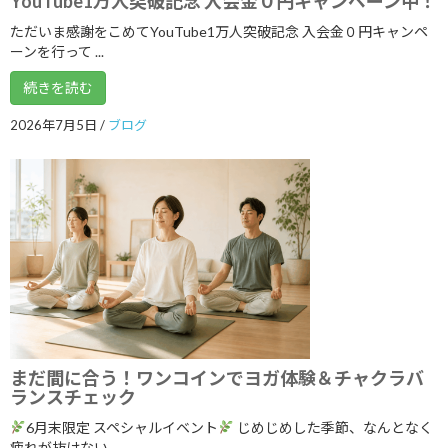
YouTube1万人突破記念 入会金０円キャンペーン中！
2026年4月
ただいま感謝をこめてYouTube1万人突破記念 入会金０円キャンペ
ーンを行って ...
2026年3月
続きを読む
2026年2月
2026年7月5日
/
ブログ
2026年1月
2025年12月
2025年11月
2025年10月
2025年9月
2025年8月
2025年7月
まだ間に合う！ワンコインでヨガ体験＆チャクラバ
2025年6月
ランスチェック
2025年5月
6月末限定 スペシャルイベント
じめじめした季節、なんとなく
疲れが抜けない、 ...