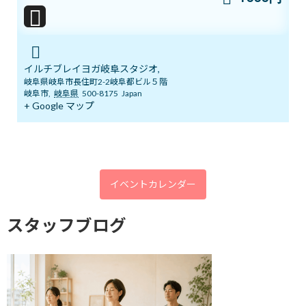
YouTube1万人突破記念 入会金０円キャ
ブログ
ンペーン中！
2026年7月5日
イルチブレイヨガ岐阜スタジオ,
岐阜県岐阜市長住町2-2岐阜都ビル５階
岐阜市
,
岐阜県
500-8175
Japan
+ Google マップ
まだ間に合う！ワンコインでヨガ体験＆
ブログ
チャクラバランスチェック
2026年6月28日
イベントカレンダー
本日開催！オンライン無料講座 3ボデ
ブログ
ィ＆7チャクラ 特別トレーニング
スタッフブログ
2026年6月20日
明日14日(日)「癒しマルシェ」開催しま
ブログ
す