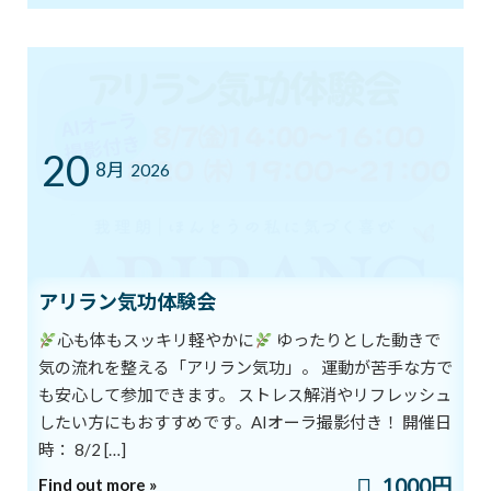
神経の「つながり」を強化して脳活性を！
20
8月
2026
2018年9月17日
最近の投稿
8/1スタート！新オーラ診断付きヨガ
ブログ
体験キャンペーン
新着!!
アリラン気功体験会
2026年8月1日
心も体もスッキリ軽やかに
ゆったりとした動きで
気の流れを整える「アリラン気功」。 運動が苦手な方で
も安心して参加できます。 ストレス解消やリフレッシュ
7/12㈰ 10:00～12:00 オープンクラス開
ブログ
したい方にもおすすめです。AIオーラ撮影付き！ 開催日
催
時： 8/2 […]
2026年7月11日
1000円
Find out more »