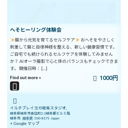
られています。でも、それ以上に大切なのが、「神性」です。神性
とは、真の愛であり、自由です。大きな幸せで、すべての人々をひ
とつの輪にできるものなのです。
ブログ
カテゴリー
へそヒーリング体験会
腸から元気を育てるセルフケア
おへそをやさしく
刺激して腸と自律神経を整える、新しい健康習慣です。
前の記事
ご自宅でも続けられるセルフケアを体験してみません
か？ AIオーラ撮影で心と体のバランスもチェックできま
す。 開催日時： […]
1000円
Find out more »
「歩く」ことが、移動手段ではなく、健康手段に♪
2018年9月13日
イルチブレイヨガ岐阜スタジオ,
次の記事
岐阜県岐阜市長住町2-2岐阜都ビル５階
岐阜市
,
岐阜県
500-8175
Japan
+ Google マップ