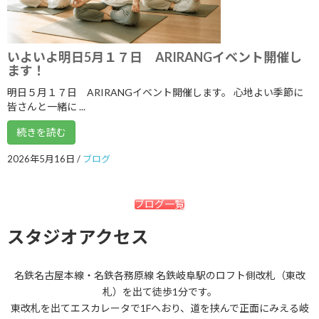
2021年2月
2021年1月
いよいよ明日5月１７日 ARIRANGイベント開催し
2020年12月
ます！
明日５月１７日 ARIRANGイベント開催します。 心地よい季節に
2020年11月
皆さんと一緒に ...
2020年10月
続きを読む
2020年9月
2026年5月16日
/
ブログ
2020年8月
2020年7月
ブログ一覧
2020年6月
スタジオアクセス
2020年5月
2020年4月
名鉄名古屋本線・名鉄各務原線 名鉄岐阜駅のロフト側改札（東改
札）を出て徒歩1分です。
2020年3月
東改札を出てエスカレータで1Fへおり、道を挟んで正面にみえる岐