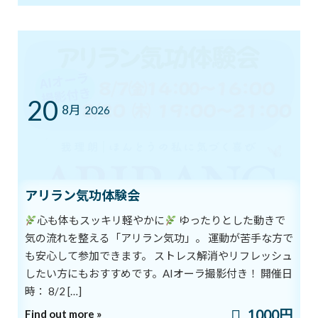
イルチブレインヨガ岐阜スタジオ
tel.058-266-7270 お待ちしてます
ブログ
カテゴリー
20
8月
2026
前の記事
アリラン気功体験会
心も体もスッキリ軽やかに
ゆったりとした動きで
気の流れを整える「アリラン気功」。 運動が苦手な方で
も安心して参加できます。 ストレス解消やリフレッシュ
通われている方の体験談
したい方にもおすすめです。AIオーラ撮影付き！ 開催日
2019年8月9日
時： 8/2 […]
次の記事
1000円
Find out more »