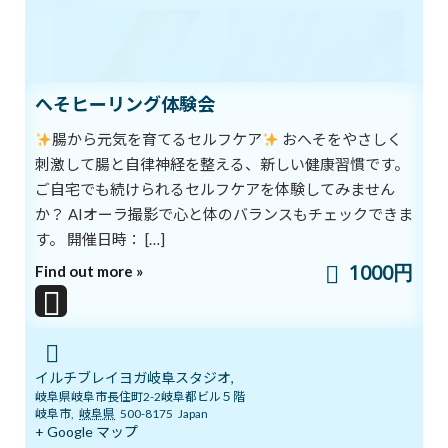
アルファ波を出してから眠りに入ると、就寝中に良いホルモンが
分泌されるといいます。
そのコツは、仕事とは無縁の世界に浸ることです。
へそヒーリング体験会
好きな音楽を聴いたり、運動で汗をかいたり、
腸から元気を育てるセルフケア
おへそをやさしく
刺激して腸と自律神経を整える、新しい健康習慣です。
趣味の世界に浸ったりすることが推奨されています。
ご自宅でも続けられるセルフケアを体験してみません
か？ AIオーラ撮影で心と体のバランスもチェックできま
寝るまえにリラクゼーションのひとときを持つか持たないかによ
って
す。 開催日時： […]
1000円
Find out more »
翌日一日の快適さに大きな違いが出てきます。
無理なくできる気分転換の習慣を作りましょう。
イルチブレインヨガでは、寝る前におすすめの体操を紹介してい
イルチブレイヨガ岐阜スタジオ,
ますよ。
岐阜県岐阜市長住町2-2岐阜都ビル５階
岐阜市
,
岐阜県
500-8175
Japan
+ Google マップ
詳しくはこちらまでお問合せくださいね。