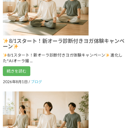
YouTube1万人突破記念 入会金０円キャ
ブログ
ンペーン中！
2026年7月5日
8/1スタート！新オーラ診断付きヨガ体験キャンペ
ーン
8/1スタート！新オーラ診断付きヨガ体験キャンペーン
進化し
まだ間に合う！ワンコインでヨガ体験＆
ブログ
チャクラバランスチェック
た*AIオーラ撮 ...
2026年6月28日
続きを読む
2026年8月1日
/
ブログ
本日開催！オンライン無料講座 3ボデ
ブログ
ィ＆7チャクラ 特別トレーニング
2026年6月20日
明日14日(日)「癒しマルシェ」開催しま
ブログ