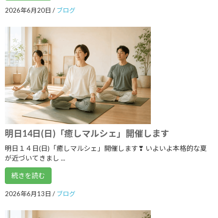
2025年5月
2026年6月20日
/
ブログ
2025年4月
2025年3月
2025年2月
2025年1月
2024年12月
2024年11月
2024年10月
明日14日(日)「癒しマルシェ」開催します
2024年9月
明日１４日(日)「癒しマルシェ」開催します❣ いよいよ本格的な夏
が近づいてきまし ...
2024年8月
続きを読む
2024年7月
2026年6月13日
/
ブログ
2024年6月
2024年5月