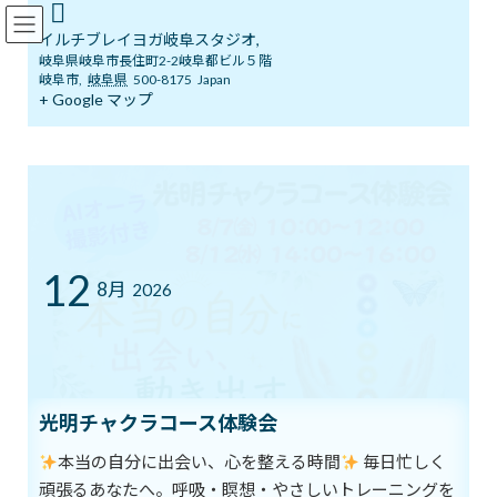
コ
ナ
イルチブレインヨガ岐阜スタジオ
ン
ビ
イルチブレイヨガ岐阜スタジオ,
テ
ゲ
岐阜県岐阜市長住町2-2岐阜都ビル５階
ン
ー
岐阜市
,
岐阜県
500-8175
Japan
ツ
シ
+ Google マップ
ブログ
へ
ョ
ス
ン
キ
に
ッ
移
イルチブレインヨガ岐阜スタジオへようこそ！
ブログ
プ
動
寝る前の脳をアルファ波に
寝る前の脳をアルファ波に
12
8月
2026
最
2019年8月11日
2019年8月11日
イルチブレインヨガ 岐阜ス
終
タジオ
更
新
私たちの脳波には「アルファ（α）」「ベータ（β）」「ガンマ」
日
時
などの種類があります。
光明チャクラコース体験会
:
本当の自分に出会い、心を整える時間
毎日忙しく
脳波のうち、気持ちが落ち着いたり、安眠していたりするときに
頑張るあなたへ。呼吸・瞑想・やさしいトレーニングを
出るのがアルファ波です。