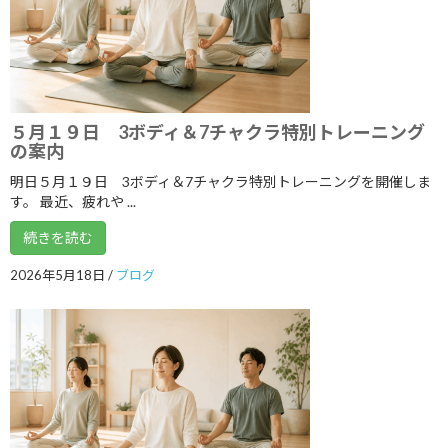
2023年4月
2023年3月
2023年2月
2023年1月
５月１９日 3ボディ＆7チャクラ特別トレーニング
の案内
2022年12月
明日５月１９日 3ボディ＆7チャクラ特別トレーニングを開催しま
2022年11月
す。 最近、疲れや ...
2022年10月
続きを読む
2022年9月
2026年5月18日
/
ブログ
2022年8月
2022年7月
2022年6月
2022年5月
2022年4月