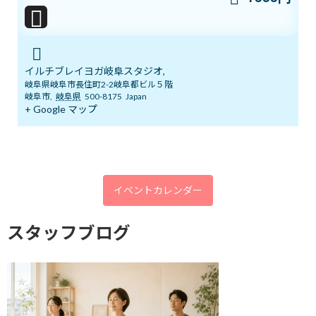
イルチブレイヨガ岐阜スタジオ,
岐阜県岐阜市長住町2-2岐阜都ビル５階
岐阜市
,
岐阜県
500-8175
Japan
体を動かして心を元気に
+ Google マップ
2019年8月12日
最近の投稿
イベントカレンダー
8/1スタート！新オーラ診断付きヨガ
ブログ
体験キャンペーン
新着!!
2026年8月1日
スタッフブログ
7/12㈰ 10:00～12:00 オープンクラス開
ブログ
催
2026年7月11日