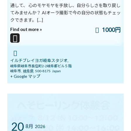
通して、 心のモヤモヤを手放し、自分らしさを取り戻し
アルファ波の状態になると、集中力が高まり、創造力を発揮しやす
てみませんか？ AIオーラ撮影で今の自分の状態もチェッ
くなるとされます。
クできます。 […]
1000円
Find out more »
また、「幸せホルモン」と呼ばれるセロトニンなど肯定的なホル
モンが活性化するといいます。
アルファ波は、くつろいでリラックスしているときに出やすいと
いいます。
イルチブレイヨガ岐阜スタジオ,
岐阜県岐阜市長住町2-2岐阜都ビル５階
競争やストレスにさらされている私たちは、
岐阜市
,
岐阜県
500-8175
Japan
+ Google マップ
心身ともにリラックスできる機会が少ないため、アルファ波が出
にくいとも言われます。
活力ある毎日を送るためには、仕事の後にしっかりと気分を入れ
替えて、
20
できるだけアルファ波に転換させることが大事です。
8月
2026