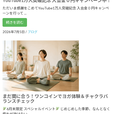
YouTube1万人突破記念 入会金０円キャンペーン中！
ゴールデンウイークのリズム、整えませ
ただいま感謝をこめてYouTube1万人突破記念 入会金０円キャンペ
ブログ
んか？
ーンを行って ...
2026年5月3日
続きを読む
2026年7月5日
/
ブログ
カテゴリー
ブログ
体験談
日記
アーカイブ
2026年8月
まだ間に合う！ワンコインでヨガ体験＆チャクラバ
2026年7月
ランスチェック
6月末限定 スペシャルイベント
じめじめした季節、なんとなく
2026年6月
疲れが抜けない、 ...