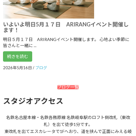
2022年3月
2022年2月
いよいよ明日5月１７日 ARIRANGイベント開催し
ます！
2022年1月
明日５月１７日 ARIRANGイベント開催します。 心地よい季節に
2021年12月
皆さんと一緒に ...
2021年11月
続きを読む
2021年10月
2026年5月16日
/
ブログ
2021年9月
2021年8月
ブログ一覧
2021年7月
スタジオアクセス
2021年6月
名鉄名古屋本線・名鉄各務原線 名鉄岐阜駅のロフト側改札（東改
2021年5月
札）を出て徒歩1分です。
2021年4月
東改札を出てエスカレータで1Fへおり、道を挟んで正面にみえる岐