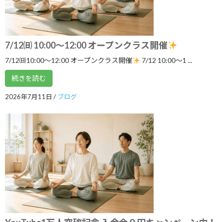
す
2026年6月13日
7/12㈰ 10:00～12:00 オープンクラス開催
3ボディ＆7チャクラ 特別トレーニングの
ブログ
7/12㈰10:00～12:00 オープンクラス開催
7/12 10:00〜1 ...
ご案内
2026年6月6日
続きを読む
2026年7月11日
/
ブログ
５月１９日 3ボディ＆7チャクラ特別ト
ブログ
レーニングの案内
2026年5月18日
いよいよ明日5月１７日 ARIRANGイベ
ブログ
ント開催します！
2026年5月16日