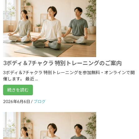
2024年4月
2024年3月
2024年2月
2024年1月
2023年12月
3ボディ＆7チャクラ 特別トレーニングのご案内
2023年11月
3ボディ＆7チャクラ 特別トレーニングを参加無料・オンラインで開
2023年10月
催します。 最近 ...
2023年9月
続きを読む
2023年8月
2026年6月6日
/
ブログ
2023年7月
2023年6月
2023年5月