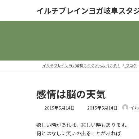
コ
ナ
イルチブレインヨガ岐阜スタ
ン
ビ
テ
ゲ
ン
ー
ツ
シ
へ
ョ
ス
ン
キ
に
ッ
移
イルチブレインヨガ岐阜スタジオへようこそ！
ブログ
プ
動
感情は脳の天気
最
2015年5月14日
2015年5月14日
イル
終
更
嬉しい時があれば、悲しい時もあります。
新
日
何とはなしに笑いの出ることがあれば
時