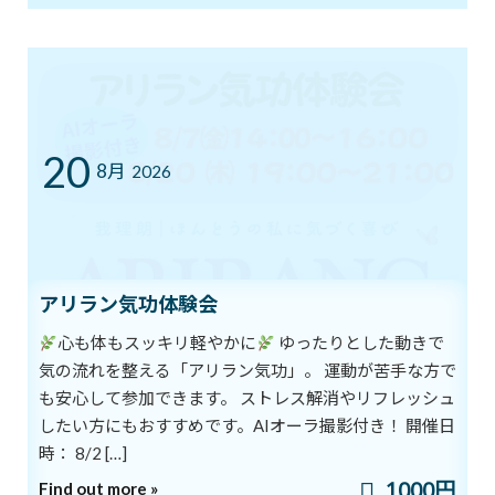
2018年8月26日
最近の投稿
8/1スタート！新オーラ診断付きヨガ
ブログ
20
体験キャンペーン
8月
2026
2026年8月1日
7/12㈰ 10:00～12:00 オープンクラス開
ブログ
催
アリラン気功体験会
2026年7月11日
心も体もスッキリ軽やかに
ゆったりとした動きで
気の流れを整える「アリラン気功」。 運動が苦手な方で
も安心して参加できます。 ストレス解消やリフレッシュ
YouTube1万人突破記念 入会金０円キャ
ブログ
したい方にもおすすめです。AIオーラ撮影付き！ 開催日
ンペーン中！
時： 8/2 […]
2026年7月5日
1000円
Find out more »