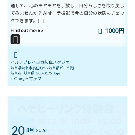
通して、 心のモヤモヤを手放し、自分らしさを取り戻し
生活に活気を与えるために、新しい服、美味しい食べ物、エンタ
ーテイメントなどを探すのも良いのですが、その瞬間が過ぎる
てみませんか？ AIオーラ撮影で今の自分の状態もチェッ
と、また虚しさがやってくることもあります。
クできます。 […]
1000円
Find out more »
そんなときは、少しの間、外部からの刺激を遮断し、静かに内面
を振り返る瞑想も必要です。
現在の状況から少し外れて、新しい視点で自分を振り返ってみるだ
けでも日常がいつもとは違うように感じられ、新たなパワーを得
イルチブレイヨガ岐阜スタジオ,
られます。
岐阜県岐阜市長住町2-2岐阜都ビル５階
岐阜市
,
岐阜県
500-8175
Japan
+ Google マップ
毎日同じような一日を過ごすのではなく、新しい一日を迎えてみ
ましょう。
今日はいつも新たな日です。
★ILCHI希望の手紙★
20
ブログ
カテゴリー
8月
2026