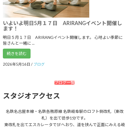
2020年11月
2020年10月
いよいよ明日5月１７日 ARIRANGイベント開催し
2020年9月
ます！
2020年8月
明日５月１７日 ARIRANGイベント開催します。 心地よい季節に
皆さんと一緒に ...
2020年7月
続きを読む
2020年6月
2026年5月16日
/
ブログ
2020年5月
2020年4月
ブログ一覧
2020年3月
スタジオアクセス
2020年2月
2020年1月
名鉄名古屋本線・名鉄各務原線 名鉄岐阜駅のロフト側改札（東改
2019年12月
札）を出て徒歩1分です。
東改札を出てエスカレータで1Fへおり、道を挟んで正面にみえる岐
2019年11月