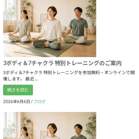
2022年12月
2022年11月
2022年10月
2022年9月
2022年8月
2022年7月
3ボディ＆7チャクラ 特別トレーニングのご案内
2022年6月
3ボディ＆7チャクラ 特別トレーニングを参加無料・オンラインで開
催します。 最近 ...
2022年5月
続きを読む
2022年4月
2026年6月6日
/
ブログ
2022年3月
2022年2月
2022年1月
2021年12月