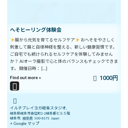
前の記事
へそヒーリング体験会
腸から元気を育てるセルフケア
おへそをやさしく
刺激して腸と自律神経を整える、新しい健康習慣です。
ご自宅でも続けられるセルフケアを体験してみません
こどもヨガ
か？ AIオーラ撮影で心と体のバランスもチェックできま
す。 開催日時： […]
2018年8月22日
1000円
Find out more »
次の記事
イルチブレイヨガ岐阜スタジオ,
岐阜県岐阜市長住町2-2岐阜都ビル５階
岐阜市
,
岐阜県
500-8175
Japan
+ Google マップ
お腹で呼吸して、午後のだるさを解消