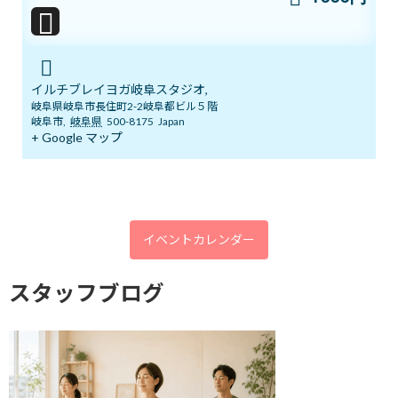
まだ間に合う！ワンコインでヨガ体験＆
ブログ
チャクラバランスチェック
2026年6月28日
イルチブレイヨガ岐阜スタジオ,
岐阜県岐阜市長住町2-2岐阜都ビル５階
岐阜市
,
岐阜県
500-8175
Japan
+ Google マップ
本日開催！オンライン無料講座 3ボデ
ブログ
ィ＆7チャクラ 特別トレーニング
2026年6月20日
イベントカレンダー
明日14日(日)「癒しマルシェ」開催しま
ブログ
す
スタッフブログ
2026年6月13日
3ボディ＆7チャクラ 特別トレーニングの
ブログ
ご案内