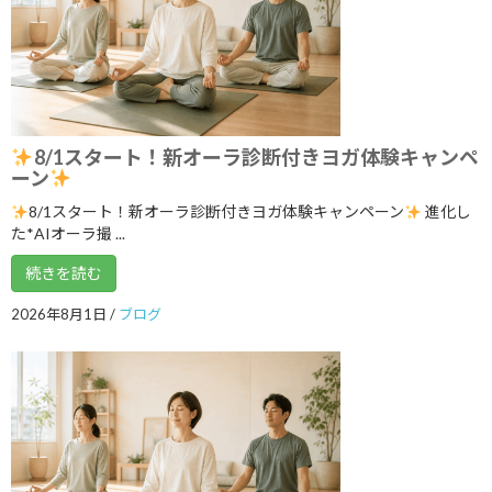
2026年6月6日
５月１９日 3ボディ＆7チャクラ特別ト
ブログ
レーニングの案内
2026年5月18日
8/1スタート！新オーラ診断付きヨガ体験キャンペ
ーン
8/1スタート！新オーラ診断付きヨガ体験キャンペーン
進化し
いよいよ明日5月１７日 ARIRANGイベ
ブログ
た*AIオーラ撮 ...
ント開催します！
2026年5月16日
続きを読む
2026年8月1日
/
ブログ
ゴールデンウイークのリズム、整えませ
ブログ
んか？
2026年5月3日