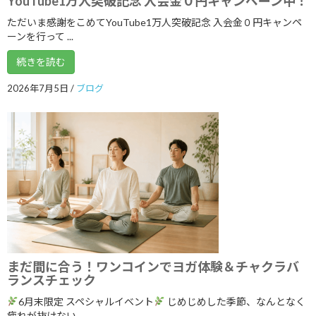
YouTube1万人突破記念 入会金０円キャンペーン中！
2026年1月
ただいま感謝をこめてYouTube1万人突破記念 入会金０円キャンペ
2025年12月
ーンを行って ...
2025年11月
続きを読む
2025年10月
2026年7月5日
/
ブログ
2025年9月
2025年8月
2025年7月
2025年6月
2025年5月
2025年4月
2025年3月
まだ間に合う！ワンコインでヨガ体験＆チャクラバ
ランスチェック
2025年2月
6月末限定 スペシャルイベント
じめじめした季節、なんとなく
2025年1月
疲れが抜けない、 ...