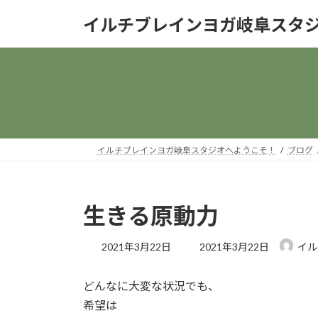
コ
ナ
イルチブレインヨガ岐阜スタ
ン
ビ
テ
ゲ
ン
ー
ツ
シ
へ
ョ
ス
ン
キ
に
ッ
移
イルチブレインヨガ岐阜スタジオへようこそ！
ブログ
プ
動
生きる原動力
最
2021年3月22日
2021年3月22日
イル
終
更
どんなに大変な状況でも、
新
日
希望は
時