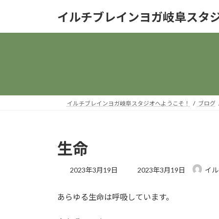
コ
ナ
イルチブレインヨガ岐阜スタ
ン
ビ
テ
ゲ
ン
ー
ツ
シ
へ
ョ
ス
ン
キ
に
ッ
移
イルチブレインヨガ岐阜スタジオへようこそ！
ブログ
プ
動
生命
最
2023年3月19日
2023年3月19日
イル
終
更
あらゆる生命は呼吸しています。
新
日
時