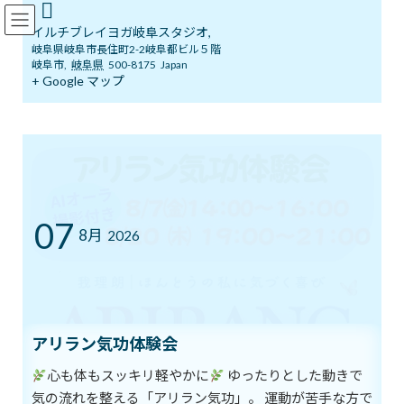
コ
ナ
イルチブレインヨガ岐阜スタジオ
ン
ビ
イルチブレイヨガ岐阜スタジオ,
テ
ゲ
岐阜県岐阜市長住町2-2岐阜都ビル５階
ン
ー
岐阜市
,
岐阜県
500-8175
Japan
ツ
シ
+ Google マップ
ブログ
へ
ョ
ス
ン
キ
に
ッ
移
イルチブレインヨガ岐阜スタジオへようこそ！
ブログ
プ
動
脳活性で仕事も勉強も効率アップ
脳活性で仕事も勉強も効率アッ
07
8月
2026
プ
最
2019年4月22日
2019年4月22日
イルチブレインヨガ 岐阜ス
終
タジオ
更
アリラン気功体験会
新
じっと座っているときより歩いているときの方が、
日
時
心も体もスッキリ軽やかに
ゆったりとした動きで
独創的なアイデアがよく浮かんでくることがあります。
:
これは、運動による「脳活性」の効果です。
気の流れを整える「アリラン気功」。 運動が苦手な方で