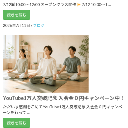
7/12㈰10:00～12:00 オープンクラス開催
7/12 10:00〜1 ...
2024年8月
続きを読む
2024年7月
2026年7月11日
/
ブログ
2024年6月
2024年5月
2024年4月
2024年3月
2024年2月
2024年1月
2023年12月
YouTube1万人突破記念 入会金０円キャンペーン中！
2023年11月
ただいま感謝をこめてYouTube1万人突破記念 入会金０円キャンペ
2023年10月
ーンを行って ...
2023年9月
続きを読む