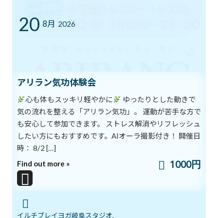
20
8月
2026
いよいよ明日5月１７日 ARIRANGイベ
ブログ
ント開催します！
2026年5月16日
アリラン気功体験会
ゴールデンウイークのリズム、整えませ
ブログ
んか？
心も体もスッキリ軽やかに
ゆったりとした動きで
2026年5月3日
気の流れを整える「アリラン気功」。 運動が苦手な方で
も安心して参加できます。 ストレス解消やリフレッシュ
したい方にもおすすめです。AIオーラ撮影付き！ 開催日
時： 8/2 […]
カテゴリー
1000円
Find out more »
ブログ
体験談
日記
イルチブレイヨガ岐阜スタジオ,