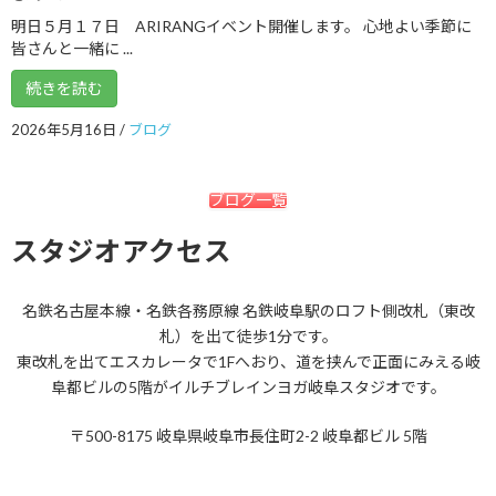
2018年6月
明日５月１７日 ARIRANGイベント開催します。 心地よい季節に
皆さんと一緒に ...
2018年5月
続きを読む
2018年4月
2026年5月16日
/
ブログ
2018年3月
2018年2月
ブログ一覧
2018年1月
スタジオアクセス
2017年12月
2017年11月
名鉄名古屋本線・名鉄各務原線 名鉄岐阜駅のロフト側改札（東改
2017年10月
札）を出て徒歩1分です。
東改札を出てエスカレータで1Fへおり、道を挟んで正面にみえる岐
2017年9月
阜都ビルの5階がイルチブレインヨガ岐阜スタジオです。
2017年8月
〒500-8175 岐阜県岐阜市長住町2-2 岐阜都ビル 5階
2017年7月
2017年6月