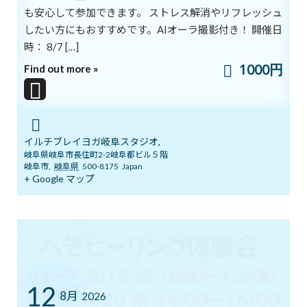
も安心して参加できます。 ストレス解消やリフレッシュ
朝出社して仕事を始めたばかりのときは仕事がはかどりますが、
したい方にもおすすめです。AIオーラ撮影付き！ 開催日
続けているうちに鈍ってくると感じることはありませんか？
時： 8/7 […]
これを脳科学の視点から見ると、
1000円
Find out more »
朝のうちは体の感覚器官が刺激されて興奮状態となり
脳に迅速に情報が伝わります。
しかし、同じ作業をずっと続けていると、
感覚器官が興奮しなくなり、
脳に送る電気信号も弱くなってきます。
イルチブレイヨガ岐阜スタジオ,
単調な仕事を繰り返すうちに、
岐阜県岐阜市長住町2-2岐阜都ビル５階
脳が退屈になってサボり始めるのです。
岐阜市
,
岐阜県
500-8175
Japan
+ Google マップ
私たちの脳は刺激を求める傾向があり、
新しい情報をもらっていないと、
身体の各部に適切な命令を下すことができなくなります。
それで、仕事の能率が落ちやすくなっていきます。
忙しいときでも、ときどき体を動かして脳をリフレッシュしたほ
12
うが、
8月
2026
仕事も勉強もはかどりますね。