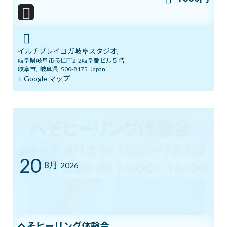
2026年8月1日
7/12㈰ 10:00～12:00 オープンクラス開
イルチブレイヨガ岐阜スタジオ,
ブログ
催
岐阜県岐阜市長住町2-2岐阜都ビル５階
岐阜市
,
岐阜県
500-8175
Japan
2026年7月11日
+ Google マップ
YouTube1万人突破記念 入会金０円キャ
ブログ
ンペーン中！
2026年7月5日
20
8月
2026
まだ間に合う！ワンコインでヨガ体験＆
ブログ
チャクラバランスチェック
2026年6月28日
へそヒーリング体験会