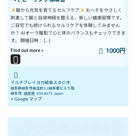
本日開催！オンライン無料講座 3ボデ
ブログ
腸から元気を育てるセルフケア
おへそをやさしく
ィ＆7チャクラ 特別トレーニング
刺激して腸と自律神経を整える、新しい健康習慣です。
2026年6月20日
ご自宅でも続けられるセルフケアを体験してみません
か？ AIオーラ撮影で心と体のバランスもチェックできま
す。 開催日時： […]
明日14日(日)「癒しマルシェ」開催しま
ブログ
す
1000円
Find out more »
2026年6月13日
3ボディ＆7チャクラ 特別トレーニングの
ブログ
イルチブレイヨガ岐阜スタジオ,
ご案内
岐阜県岐阜市長住町2-2岐阜都ビル５階
2026年6月6日
岐阜市
,
岐阜県
500-8175
Japan
+ Google マップ
５月１９日 3ボディ＆7チャクラ特別ト
ブログ
レーニングの案内
2026年5月18日