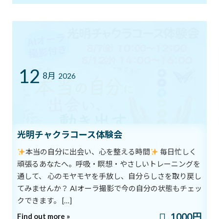
脳力アップしましょう
2019年4月21日
次の記事
12
8月
2026
光明チャクラコース体験会
創造のプロセス
本当の自分に出会い、心を整える時間
毎日忙しく
2019年4月24日
頑張るあなたへ。呼吸・瞑想・やさしいトレーニングを
通して、 心のモヤモヤを手放し、自分らしさを取り戻し
最近の投稿
てみませんか？ AIオーラ撮影で今の自分の状態もチェッ
クできます。 […]
8/1スタート！新オーラ診断付きヨガ
ブログ
1000円
Find out more »
体験キャンペーン
新着!!