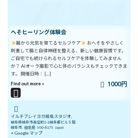
体を動かし、体内のエネルギーを滑らかに循環させれば、脳が活
性化します。
また、とくに大事なのは足を動かすことです。
へそヒーリング体験会
足は「第二の心臓」と呼ばれており、下半身の血液を心臓に戻す
役目を負っています。
腸から元気を育てるセルフケア
おへそをやさしく
足を鍛えれば、そのぶん心臓の負担が軽くなります。
刺激して腸と自律神経を整える、新しい健康習慣です。
全身の血液循環がスムーズになり、
ご自宅でも続けられるセルフケアを体験してみません
つま先から頭のてっぺんまで健康を維持することができるように
か？ AIオーラ撮影で心と体のバランスもチェックできま
なりますよ。
す。 開催日時： […]
1000円
Find out more »
ブログ
カテゴリー
前の記事
イルチブレイヨガ岐阜スタジオ,
岐阜県岐阜市長住町2-2岐阜都ビル５階
岐阜市
,
岐阜県
500-8175
Japan
+ Google マップ