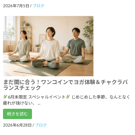
2023年8月
2026年7月5日
/
ブログ
2023年7月
2023年6月
2023年5月
2023年4月
2023年3月
2023年2月
2023年1月
まだ間に合う！ワンコインでヨガ体験＆チャクラバ
ランスチェック
2022年12月
6月末限定 スペシャルイベント
じめじめした季節、なんとなく
2022年11月
疲れが抜けない、 ...
2022年10月
続きを読む
2022年9月
2026年6月28日
/
ブログ
2022年8月