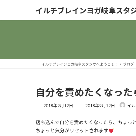
コ
ナ
イルチブレインヨガ岐阜スタ
ン
ビ
テ
ゲ
ン
ー
ツ
シ
へ
ョ
ス
ン
キ
に
ッ
移
イルチブレインヨガ岐阜スタジオへようこそ！
ブログ
プ
動
自分を責めたくなった
最
2018年9月12日
2018年9月12日
イル
終
更
落ち込んで自分を責めたくなったら、ちょっ
新
日
ちょっと気分がリセットされます
時