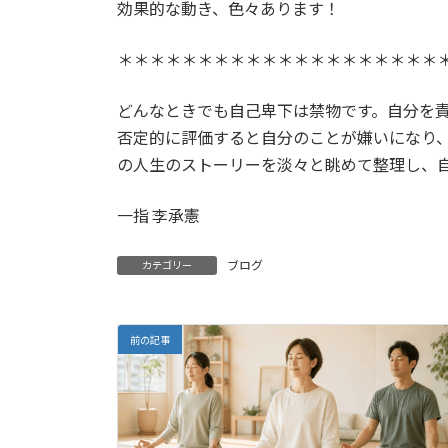
効果的な動き、色々あります！
:
＊＊＊＊＊＊＊＊＊＊＊＊＊＊＊＊＊＊＊＊
どんなときでも自己卑下は禁物です。自分を
否定的に評価すると自分のことが嫌いになり
の人生のストーリーを淡々と眺めて整理し、
一指 李承憲
ブログ
カテゴリー
前の記事