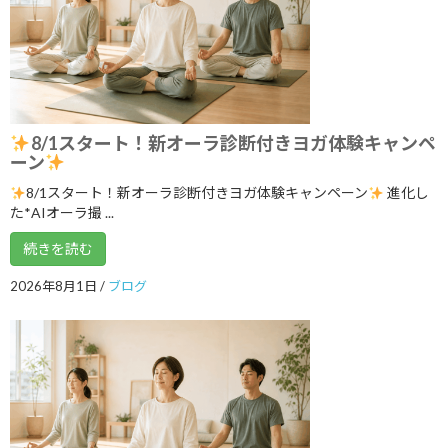
ブログ
ィ＆7チャクラ 特別トレーニング
2026年6月20日
明日14日(日)「癒しマルシェ」開催しま
ブログ
す
8/1スタート！新オーラ診断付きヨガ体験キャンペ
ーン
2026年6月13日
8/1スタート！新オーラ診断付きヨガ体験キャンペーン
進化し
た*AIオーラ撮 ...
3ボディ＆7チャクラ 特別トレーニングの
続きを読む
ブログ
ご案内
2026年6月6日
2026年8月1日
/
ブログ
５月１９日 3ボディ＆7チャクラ特別ト
ブログ
レーニングの案内
2026年5月18日