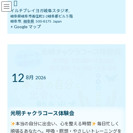
コ
ナ
イルチブレインヨガ岐阜スタジオ
ン
ビ
イルチブレイヨガ岐阜スタジオ,
テ
ゲ
岐阜県岐阜市長住町2-2岐阜都ビル５階
ン
ー
岐阜市
,
岐阜県
500-8175
Japan
ツ
シ
+ Google マップ
ブログ
へ
ョ
ス
ン
キ
に
ッ
移
イルチブレインヨガ岐阜スタジオへようこそ！
ブログ
プ
動
豊かな表情を心がけてますか？
豊かな表情を心がけてますか？
12
8月
2026
最
2019年8月18日
2019年8月18日
イルチブレインヨガ 岐阜ス
終
タジオ
更
新
人の表情は、心に抱いた感情を相手に敏感に伝えます。
日
時
明るい笑顔は、相手の人に対する好意を伝達してくれます。
光明チャクラコース体験会
:
暗いゆううつな表情をしていると、まわりの人もなんとなく陰気
本当の自分に出会い、心を整える時間
毎日忙しく
な雰囲気になってしまいます。
頑張るあなたへ。呼吸・瞑想・やさしいトレーニングを