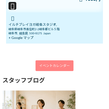
2026年8月1日
7/12㈰ 10:00～12:00 オープンクラス開
ブログ
イルチブレイヨガ岐阜スタジオ,
催
岐阜県岐阜市長住町2-2岐阜都ビル５階
2026年7月11日
岐阜市
,
岐阜県
500-8175
Japan
+ Google マップ
YouTube1万人突破記念 入会金０円キャ
ブログ
ンペーン中！
2026年7月5日
イベントカレンダー
スタッフブログ
まだ間に合う！ワンコインでヨガ体験＆
ブログ
チャクラバランスチェック
2026年6月28日
本日開催！オンライン無料講座 3ボデ