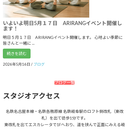
2021年7月
2021年6月
2021年5月
いよいよ明日5月１７日 ARIRANGイベント開催し
ます！
2021年4月
明日５月１７日 ARIRANGイベント開催します。 心地よい季節に
2021年3月
皆さんと一緒に ...
2021年2月
続きを読む
2021年1月
2026年5月16日
/
ブログ
2020年12月
ブログ一覧
2020年11月
スタジオアクセス
2020年10月
2020年9月
名鉄名古屋本線・名鉄各務原線 名鉄岐阜駅のロフト側改札（東改
2020年8月
札）を出て徒歩1分です。
東改札を出てエスカレータで1Fへおり、道を挟んで正面にみえる岐
2020年7月