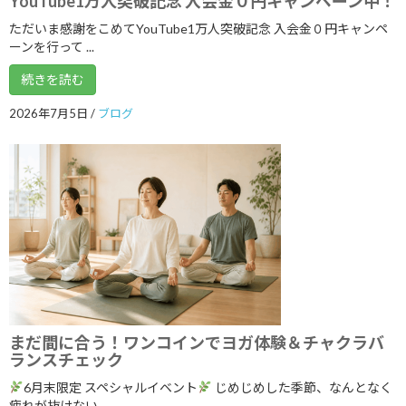
YouTube1万人突破記念 入会金０円キャンペーン中！
アーカイブ
ただいま感謝をこめてYouTube1万人突破記念 入会金０円キャンペ
2026年8月
ーンを行って ...
2026年7月
続きを読む
2026年6月
2026年7月5日
/
ブログ
2026年5月
2026年4月
2026年3月
2026年2月
2026年1月
2025年12月
2025年11月
まだ間に合う！ワンコインでヨガ体験＆チャクラバ
ランスチェック
2025年10月
6月末限定 スペシャルイベント
じめじめした季節、なんとなく
2025年9月
疲れが抜けない、 ...