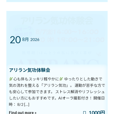
通われている方の体験談②
2019年8月17日
次の記事
20
8月
2026
アリラン気功体験会
肩を伸ばして肩こり解消
心も体もスッキリ軽やかに
ゆったりとした動きで
2019年8月19日
気の流れを整える「アリラン気功」。 運動が苦手な方で
最近の投稿
も安心して参加できます。 ストレス解消やリフレッシュ
したい方にもおすすめです。AIオーラ撮影付き！ 開催日
時： 8/2 […]
8/1スタート！新オーラ診断付きヨガ
ブログ
体験キャンペーン
1000円
Find out more »