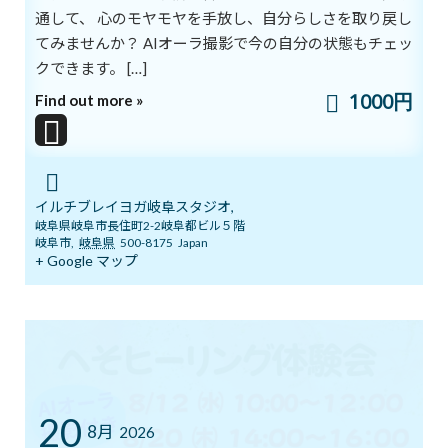
通して、 心のモヤモヤを手放し、自分らしさを取り戻し
表情の中心の一つが「目」です。
てみませんか？ AIオーラ撮影で今の自分の状態もチェッ
「目は人間の眼（まなこ）なり」「目は口ほどに物を言い」など
と言われているように、
クできます。 […]
人は目で笑い、目で怒ります。
1000円
Find out more »
笑顔のときは、目が柔らかくなごんでいます。
視覚だけでなく、自分の考え、感情を、相手に訴える役割を目は
担っているのです。
という言葉もあります。
悲しいときやつらいときも、目で笑ってみてください。
イルチブレイヨガ岐阜スタジオ,
岐阜県岐阜市長住町2-2岐阜都ビル５階
気分が変わるかもしれません。
岐阜市
,
岐阜県
500-8175
Japan
+ Google マップ
もう一つ大事なのが、くちもとです。
ほほえみむときは、くちもとが少し広がりますよね。
そして、楽しくて大きく笑うときは口がぱっくり開きます。
口角をあげると、その上の頬の位置もたかくなり、顔全体から明る
い雰囲気が醸し出されます。
表情は、他の動作と同じで、自分の意思によってコントロールする
20
8月
ことができます。
2026