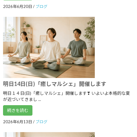
2024年8月
2026年6月20日
/
ブログ
2024年7月
2024年6月
2024年5月
2024年4月
2024年3月
2024年2月
2024年1月
明日14日(日)「癒しマルシェ」開催します
2023年12月
明日１４日(日)「癒しマルシェ」開催します❣ いよいよ本格的な夏
が近づいてきまし ...
2023年11月
続きを読む
2023年10月
2026年6月13日
/
ブログ
2023年9月
2023年8月