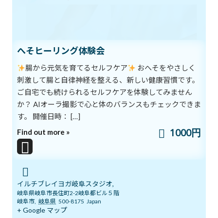
コントロールされた表情は、
今度は自分の感情をコントロールできる力を持ちやすくなる、と
もいえます。
そういう意味でも、表情というものは、日常生活の中でとても大
切なものなのですね。
へそヒーリング体験会
腸から元気を育てるセルフケア
おへそをやさしく
豊かな表情をつくる「顔のストレッチ」をご紹介します。
刺激して腸と自律神経を整える、新しい健康習慣です。
1.顔のすべての筋肉を鼻に向けて寄せる。
2.目、鼻、口を開き、筋肉を広げる。1と2を繰り返す。
ご自宅でも続けられるセルフケアを体験してみません
3.顔でできるすべての表情を作りながら顔のストレッチをする。
か？ AIオーラ撮影で心と体のバランスもチェックできま
す。 開催日時： […]
ブログ
カテゴリー
1000円
Find out more »
前の記事
イルチブレイヨガ岐阜スタジオ,
岐阜県岐阜市長住町2-2岐阜都ビル５階
岐阜市
,
岐阜県
500-8175
Japan
+ Google マップ