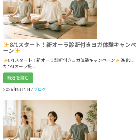
いよいよ明日5月１７日 ARIRANGイベ
ブログ
ント開催します！
2026年5月16日
ゴールデンウイークのリズム、整えませ
ブログ
8/1スタート！新オーラ診断付きヨガ体験キャンペ
んか？
ーン
2026年5月3日
8/1スタート！新オーラ診断付きヨガ体験キャンペーン
進化し
た*AIオーラ撮 ...
続きを読む
カテゴリー
2026年8月1日
/
ブログ
ブログ
体験談
日記
アーカイブ