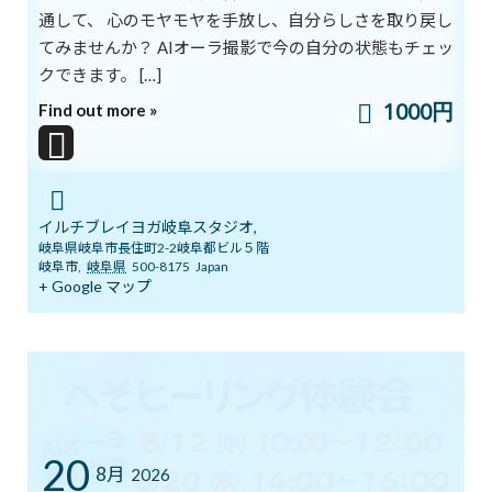
もう一度、
通して、 心のモヤモヤを手放し、自分らしさを取り戻し
やってみよう。
てみませんか？ AIオーラ撮影で今の自分の状態もチェッ
クできます。 […]
その一歩が
新たな道を作り、
1000円
Find out more »
その一度の試みが
最高を作り出す。
ilchi/lee
イルチブレイヨガ岐阜スタジオ,
岐阜県岐阜市長住町2-2岐阜都ビル５階
ブログ
カテゴリー
岐阜市
,
岐阜県
500-8175
Japan
+ Google マップ
前の記事
20
8月
2026