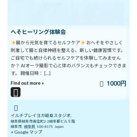
中心軸
2021年6月11日
次の記事
へそヒーリング体験会
腸から元気を育てるセルフケア
おへそをやさしく
刺激して腸と自律神経を整える、新しい健康習慣です。
ご自宅でも続けられるセルフケアを体験してみません
か？ AIオーラ撮影で心と体のバランスもチェックできま
す。 開催日時： […]
夢に向かって
1000円
Find out more »
2021年6月14日
最近の投稿
イルチブレイヨガ岐阜スタジオ,
8/1スタート！新オーラ診断付きヨガ
ブログ
岐阜県岐阜市長住町2-2岐阜都ビル５階
体験キャンペーン
新着!!
岐阜市
,
岐阜県
500-8175
Japan
2026年8月1日
+ Google マップ