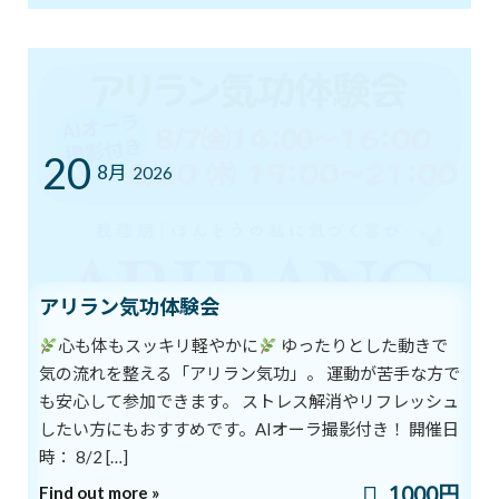
7/12㈰ 10:00～12:00 オープンクラス開
ブログ
催
2026年7月11日
20
8月
2026
YouTube1万人突破記念 入会金０円キャ
ブログ
ンペーン中！
2026年7月5日
アリラン気功体験会
まだ間に合う！ワンコインでヨガ体験＆
ブログ
心も体もスッキリ軽やかに
ゆったりとした動きで
チャクラバランスチェック
気の流れを整える「アリラン気功」。 運動が苦手な方で
2026年6月28日
も安心して参加できます。 ストレス解消やリフレッシュ
したい方にもおすすめです。AIオーラ撮影付き！ 開催日
時： 8/2 […]
本日開催！オンライン無料講座 3ボデ
ブログ
1000円
ィ＆7チャクラ 特別トレーニング
Find out more »