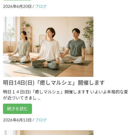
2023年7月
2026年6月20日
/
ブログ
2023年6月
2023年5月
2023年4月
2023年3月
2023年2月
2023年1月
2022年12月
明日14日(日)「癒しマルシェ」開催します
2022年11月
明日１４日(日)「癒しマルシェ」開催します❣ いよいよ本格的な夏
が近づいてきまし ...
2022年10月
続きを読む
2022年9月
2026年6月13日
/
ブログ
2022年8月
2022年7月