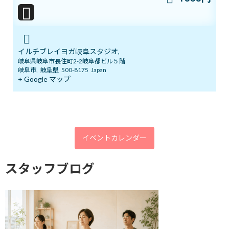
2026年6月20日
明日14日(日)「癒しマルシェ」開催しま
イルチブレイヨガ岐阜スタジオ,
ブログ
す
岐阜県岐阜市長住町2-2岐阜都ビル５階
岐阜市
,
岐阜県
500-8175
Japan
2026年6月13日
+ Google マップ
3ボディ＆7チャクラ 特別トレーニングの
ブログ
ご案内
2026年6月6日
イベントカレンダー
スタッフブログ
５月１９日 3ボディ＆7チャクラ特別ト
ブログ
レーニングの案内
2026年5月18日