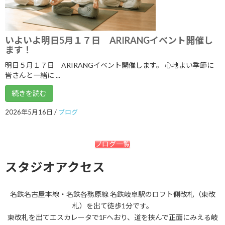
2020年5月
2020年4月
いよいよ明日5月１７日 ARIRANGイベント開催し
ます！
2020年3月
明日５月１７日 ARIRANGイベント開催します。 心地よい季節に
2020年2月
皆さんと一緒に ...
2020年1月
続きを読む
2019年12月
2026年5月16日
/
ブログ
2019年11月
ブログ一覧
2019年10月
2019年9月
スタジオアクセス
2019年8月
名鉄名古屋本線・名鉄各務原線 名鉄岐阜駅のロフト側改札（東改
2019年7月
札）を出て徒歩1分です。
東改札を出てエスカレータで1Fへおり、道を挟んで正面にみえる岐
2019年6月