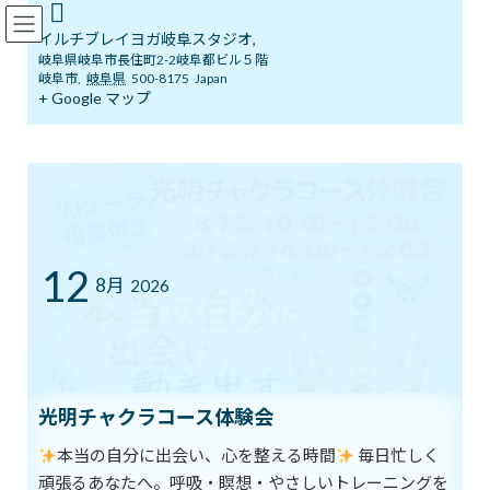
コ
ナ
イルチブレインヨガ岐阜スタジオ
ン
ビ
イルチブレイヨガ岐阜スタジオ,
テ
ゲ
岐阜県岐阜市長住町2-2岐阜都ビル５階
ン
ー
岐阜市
,
岐阜県
500-8175
Japan
ツ
シ
+ Google マップ
ブログ
へ
ョ
ス
ン
キ
に
ッ
移
イルチブレインヨガ岐阜スタジオへようこそ！
ブログ
一歩踏み出す
プ
動
一歩踏み出す
12
8月
2026
最
2021年6月13日
2021年6月13日
イルチブレインヨガ 岐阜ス
終
タジオ
更
新
道の終わりに達したと思うとき、
日
時
もう一歩、
:
光明チャクラコース体験会
踏み出そう。
本当の自分に出会い、心を整える時間
毎日忙しく
最善を尽くしたと思うとき、
頑張るあなたへ。呼吸・瞑想・やさしいトレーニングを