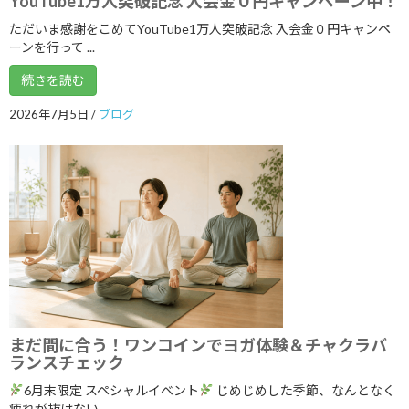
YouTube1万人突破記念 入会金０円キャンペーン中！
ただいま感謝をこめてYouTube1万人突破記念 入会金０円キャンペ
2025年7月
ーンを行って ...
2025年6月
続きを読む
2025年5月
2026年7月5日
/
ブログ
2025年4月
2025年3月
2025年2月
2025年1月
2024年12月
2024年11月
2024年10月
まだ間に合う！ワンコインでヨガ体験＆チャクラバ
ランスチェック
2024年9月
6月末限定 スペシャルイベント
じめじめした季節、なんとなく
2024年8月
疲れが抜けない、 ...