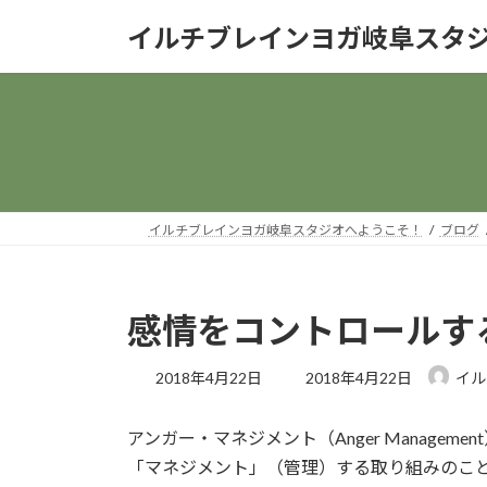
コ
ナ
イルチブレインヨガ岐阜スタ
ン
ビ
テ
ゲ
ン
ー
ツ
シ
へ
ョ
ス
ン
キ
に
ッ
移
イルチブレインヨガ岐阜スタジオへようこそ！
ブログ
プ
動
感情をコントロールす
最
2018年4月22日
2018年4月22日
イル
終
更
アンガー・マネジメント（Anger Manage
新
日
「マネジメント」（管理）する取り組みのこ
時