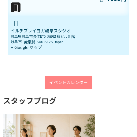
☆効果：集中力、記憶力、暗記力がよくなり、脳活性が促進されま
す。健忘症を予防したい人にも向いています。
イルチブレイヨガ岐阜スタジオ,
岐阜県岐阜市長住町2-2岐阜都ビル５階
岐阜市
,
岐阜県
500-8175
Japan
イルチブレインヨガ岐阜スタジオ
+ Google マップ
0582667270
イベントカレンダー
ブログ
カテゴリー
スタッフブログ
前の記事