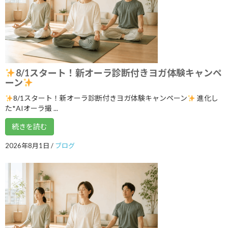
集中力アップ
2017年8月1日
次の記事
8/1スタート！新オーラ診断付きヨガ体験キャンペ
ーン
8/1スタート！新オーラ診断付きヨガ体験キャンペーン
進化し
た*AIオーラ撮 ...
続きを読む
2026年8月1日
/
ブログ
ストレスをリセット‼︎
2017年8月3日
最近の投稿
8/1スタート！新オーラ診断付きヨガ
ブログ