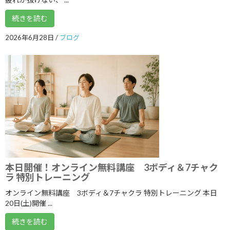
続きを読む
いよいよ明日5月１７日 ARIRANGイベ
2026年6月28日
/
ブログ
ブログ
ント開催します！
2026年5月16日
ゴールデンウイークのリズム、整えませ
ブログ
んか？
2026年5月3日
カテゴリー
本日開催！オンライン無料講座 3ボディ＆7チャク
ラ 特別トレーニング
ブログ
オンライン無料講座 3ボディ＆7チャクラ 特別トレーニング 本日
体験談
20日(土)開催 ...
日記
続きを読む