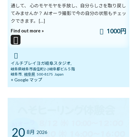
通して、 心のモヤモヤを手放し、自分らしさを取り戻し
私たちの体には、休む暇もなく気エネルギーが流れています。
てみませんか？ AIオーラ撮影で今の自分の状態もチェッ
クできます。 […]
近代的な科学が生まれる前、人々は病気を治すための試行錯誤を
1000円
Find out more »
繰り返しました。
その結果、気エネルギーの存在に気づき、人体の中で気が通ってい
る通路を発見しました。それが“経絡（けいらく）”です。
イルチブレイヨガ岐阜スタジオ,
経絡は、全身に広がっています。経絡の上にあるエネルギーの穴が
岐阜県岐阜市長住町2-2岐阜都ビル５階
経穴（けいけつ）です。
岐阜市
,
岐阜県
500-8175
Japan
+ Google マップ
一般には「ツボ」と呼ばれています。ツボは、経絡を循環する気
エネルギーに過不足がないかを判定する地点でもあります。
もし過不足があれば、エネルギーの量を調節して、体の機能を正
常に回復させます。
20
東洋医学の鍼（はり）や灸（きゅう）は、このツボを刺激するも
8月
2026
のです。