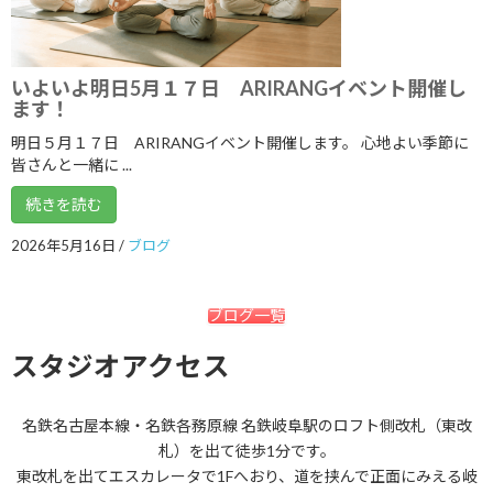
2023年8月
2023年7月
いよいよ明日5月１７日 ARIRANGイベント開催し
ます！
2023年6月
明日５月１７日 ARIRANGイベント開催します。 心地よい季節に
2023年5月
皆さんと一緒に ...
2023年4月
続きを読む
2023年3月
2026年5月16日
/
ブログ
2023年2月
2023年1月
ブログ一覧
2022年12月
スタジオアクセス
2022年11月
名鉄名古屋本線・名鉄各務原線 名鉄岐阜駅のロフト側改札（東改
2022年10月
札）を出て徒歩1分です。
2022年9月
東改札を出てエスカレータで1Fへおり、道を挟んで正面にみえる岐