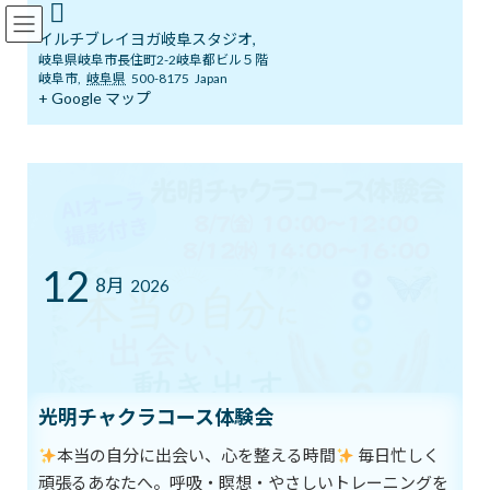
コ
ナ
イルチブレインヨガ岐阜スタジオ
ン
ビ
イルチブレイヨガ岐阜スタジオ,
テ
ゲ
岐阜県岐阜市長住町2-2岐阜都ビル５階
ン
ー
岐阜市
,
岐阜県
500-8175
Japan
ツ
シ
+ Google マップ
ブログ
へ
ョ
ス
ン
キ
に
ッ
移
イルチブレインヨガ岐阜スタジオへようこそ！
ブログ
プ
動
頭のツボ押してみては？♬
頭のツボ押してみては？♬
12
8月
2026
最
2017年8月2日
2017年8月2日
イルチブレインヨガ 岐阜スタジ
終
オ
更
新
頭のツボを押して脳活性へ☆イルチ健康法流の脳スッキリ術
日
時
光明チャクラコース体験会
:
頭のツボを押すだけのイルチ健康法式脳活性法を紹介します。
本当の自分に出会い、心を整える時間
毎日忙しく
頑張るあなたへ。呼吸・瞑想・やさしいトレーニングを
受験生などにもおすすめです。