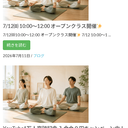
体験キャンペーン
2026年8月1日
7/12㈰ 10:00～12:00 オープンクラス開催
7/12㈰ 10:00～12:00 オープンクラス開
7/12㈰10:00～12:00 オープンクラス開催
7/12 10:00〜1 ...
ブログ
催
続きを読む
2026年7月11日
2026年7月11日
/
ブログ
YouTube1万人突破記念 入会金０円キャ
ブログ
ンペーン中！
2026年7月5日
まだ間に合う！ワンコインでヨガ体験＆
ブログ
チャクラバランスチェック
2026年6月28日