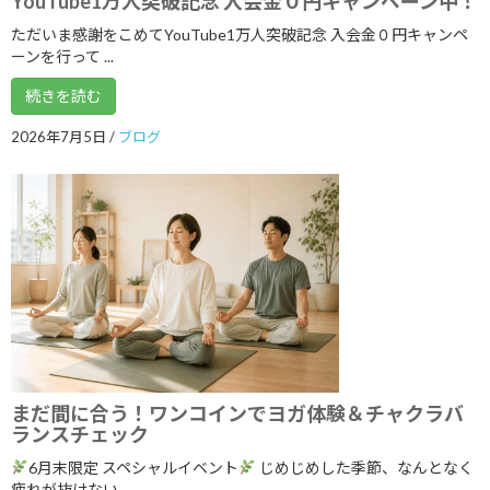
YouTube1万人突破記念 入会金０円キャンペーン中！
本日開催！オンライン無料講座 3ボデ
ただいま感謝をこめてYouTube1万人突破記念 入会金０円キャンペ
ブログ
ィ＆7チャクラ 特別トレーニング
ーンを行って ...
2026年6月20日
続きを読む
2026年7月5日
/
ブログ
明日14日(日)「癒しマルシェ」開催しま
ブログ
す
2026年6月13日
3ボディ＆7チャクラ 特別トレーニングの
ブログ
ご案内
2026年6月6日
まだ間に合う！ワンコインでヨガ体験＆チャクラバ
５月１９日 3ボディ＆7チャクラ特別ト
ランスチェック
ブログ
レーニングの案内
6月末限定 スペシャルイベント
じめじめした季節、なんとなく
2026年5月18日
疲れが抜けない、 ...