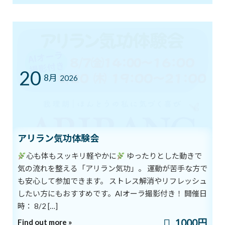
これらのツボを軽く刺激していくのが、今回紹介するイルチ健康
法の脳活性法です。
☆イルチ健康法の＜脳活性に役立つ頭のツボ刺激法＞
１． ラクな姿勢で座ります。背すじを伸ばして肩の力を抜きま
す。
20
２． 手のひらをこすり合わせて、温かくなったら、中指か人差し
8月
2026
指で百会のツボを7回押します。（指先で小さな円を描くようにも
みながら押しましょう）
３． 百会に続き、他のツボを順番に押していきます。前頂→印堂
→眉間→太陽→人中→亜門→玉枕の順番で、それぞれ7回以上押し
ます。
アリラン気功体験会
４． ２と３を2回繰り返します。
心も体もスッキリ軽やかに
ゆったりとした動きで
５． 最後に両手をこすって熱くなったら、頭の上から下へなでお
ろしていきます。
気の流れを整える「アリラン気功」。 運動が苦手な方で
も安心して参加できます。 ストレス解消やリフレッシュ
☆Point：受験生の脳活性にも最適です。
したい方にもおすすめです。AIオーラ撮影付き！ 開催日
時： 8/2 […]
試験の本番前などに行えば、頭がすっきりして集中力が高まりま
1000円
Find out more »
す。時間がないときは、太陽のツボだけ押すのもいいでしょう。