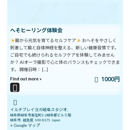
経絡は頭にもあり、頭のツボをマッサージすれば、脳を目覚めさ
せ、脳活性を促すことができます。代表的な頭のツボは「百会」
（ひゃくえ）です。百会は頭のてっぺんにあります。
へそヒーリング体験会
両耳からまっすぐ上がった線と、眉間の中心から上がった線が交差
腸から元気を育てるセルフケア
おへそをやさしく
する地点です。
刺激して腸と自律神経を整える、新しい健康習慣です。
ご自宅でも続けられるセルフケアを体験してみません
百会は「百種類の経絡が集まる」という意味で、東洋医学ではた
か？ AIオーラ撮影で心と体のバランスもチェックできま
いへん重要視されています。
す。 開催日時： […]
気の感覚が目覚めると、百会に天のエネルギーが入ってくるとさ
1000円
Find out more »
れ、「大天門」（天の大きな門）とも呼ばれています。
この百会から、５センチ前にあるのが「前頂」（ぜんちょう）で
す。
イルチブレイヨガ岐阜スタジオ,
百会と同じように天のエネルギーがよく入ってくる所なので、小天
岐阜県岐阜市長住町2-2岐阜都ビル５階
岐阜市
,
岐阜県
500-8175
Japan
門（天の小さい門）とも呼ばれています。
+ Google マップ