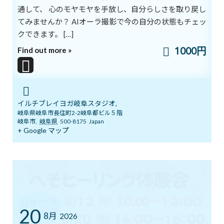
通して、 心のモヤモヤを手放し、自分らしさを取り戻し
希望がないときに必要なものです。
てみませんか？ AIオーラ撮影で今の自分の状態もチェッ
私たちが希望を選択すると、
クできます。 […]
希望は私たちに力をくれます。
1000円
Find out more »
その力が無限の原動力になるのです。
ilchi.lee
イルチブレイヨガ岐阜スタジオ,
ブログ
カテゴリー
岐阜県岐阜市長住町2-2岐阜都ビル５階
岐阜市
,
岐阜県
500-8175
Japan
+ Google マップ
前の記事
20
8月
2026