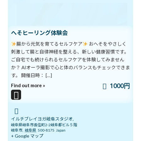
夢を叶える
2019年8月25日
次の記事
へそヒーリング体験会
腸から元気を育てるセルフケア
おへそをやさしく
刺激して腸と自律神経を整える、新しい健康習慣です。
ご自宅でも続けられるセルフケアを体験してみません
か？ AIオーラ撮影で心と体のバランスもチェックできま
す。 開催日時： […]
脳の統合
1000円
Find out more »
2019年8月27日
最近の投稿
8/1スタート！新オーラ診断付きヨガ
イルチブレイヨガ岐阜スタジオ,
ブログ
体験キャンペーン
岐阜県岐阜市長住町2-2岐阜都ビル５階
岐阜市
,
岐阜県
500-8175
Japan
2026年8月1日
+ Google マップ