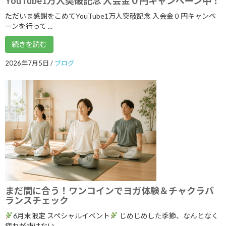
YouTube1万人突破記念 入会金０円キャンペーン中！
2025年7月
ただいま感謝をこめてYouTube1万人突破記念 入会金０円キャンペ
ーンを行って ...
2025年6月
続きを読む
2025年5月
2026年7月5日
/
ブログ
2025年4月
2025年3月
2025年2月
2025年1月
2024年12月
2024年11月
2024年10月
まだ間に合う！ワンコインでヨガ体験＆チャクラバ
2024年9月
ランスチェック
2024年8月
6月末限定 スペシャルイベント
じめじめした季節、なんとなく
疲れが抜けない、 ...