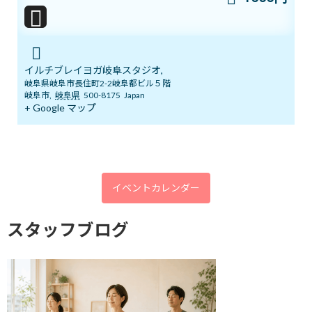
2026年6月20日
明日14日(日)「癒しマルシェ」開催しま
ブログ
イルチブレイヨガ岐阜スタジオ,
す
岐阜県岐阜市長住町2-2岐阜都ビル５階
2026年6月13日
岐阜市
,
岐阜県
500-8175
Japan
+ Google マップ
3ボディ＆7チャクラ 特別トレーニングの
ブログ
ご案内
2026年6月6日
イベントカレンダー
スタッフブログ
５月１９日 3ボディ＆7チャクラ特別ト
ブログ
レーニングの案内
2026年5月18日