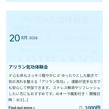
7/12㈰ 10:00～12:00 オープンクラス開
ブログ
催
2026年7月11日
20
8月
2026
YouTube1万人突破記念 入会金０円キャ
ブログ
ンペーン中！
2026年7月5日
アリラン気功体験会
まだ間に合う！ワンコインでヨガ体験＆
ブログ
心も体もスッキリ軽やかに
ゆったりとした動きで
チャクラバランスチェック
気の流れを整える「アリラン気功」。 運動が苦手な方で
2026年6月28日
も安心して参加できます。 ストレス解消やリフレッシュ
したい方にもおすすめです。AIオーラ撮影付き！ 開催日
時： 8/2 […]
本日開催！オンライン無料講座 3ボデ
ブログ
ィ＆7チャクラ 特別トレーニング
1000円
Find out more »