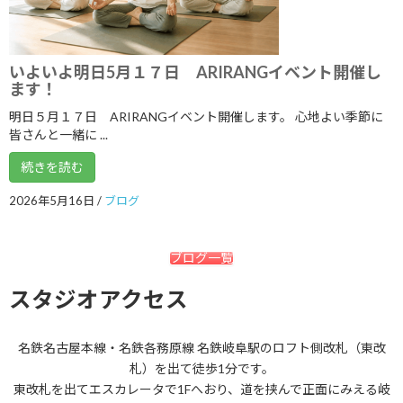
2020年5月
2020年4月
いよいよ明日5月１７日 ARIRANGイベント開催し
ます！
2020年3月
明日５月１７日 ARIRANGイベント開催します。 心地よい季節に
2020年2月
皆さんと一緒に ...
2020年1月
続きを読む
2019年12月
2026年5月16日
/
ブログ
2019年11月
2019年10月
ブログ一覧
2019年9月
スタジオアクセス
2019年8月
名鉄名古屋本線・名鉄各務原線 名鉄岐阜駅のロフト側改札（東改
2019年7月
札）を出て徒歩1分です。
2019年6月
東改札を出てエスカレータで1Fへおり、道を挟んで正面にみえる岐