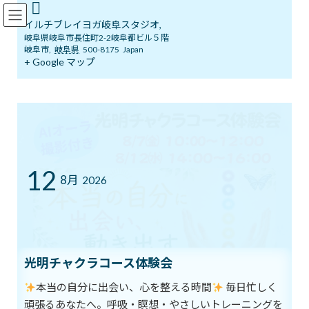
コ
ナ
イルチブレインヨガ岐阜スタジオ
ン
ビ
イルチブレイヨガ岐阜スタジオ,
テ
ゲ
岐阜県岐阜市長住町2-2岐阜都ビル５階
ン
ー
岐阜市
,
岐阜県
500-8175
Japan
ツ
シ
+ Google マップ
ブログ
へ
ョ
ス
ン
キ
に
ッ
移
イルチブレインヨガ岐阜スタジオへようこそ！
ブログ
プ
動
希望～無限の原動力
希望～無限の原動力
12
8月
2026
最
2019年8月26日
2019年8月26日
イルチブレインヨガ 岐阜ス
終
タジオ
更
新
どんな大変な状況でも、
日
時
希望はすべての人にやってきます。
光明チャクラコース体験会
:
本当の自分に出会い、心を整える時間
毎日忙しく
希望というものは、
頑張るあなたへ。呼吸・瞑想・やさしいトレーニングを
辛く困難なとき、